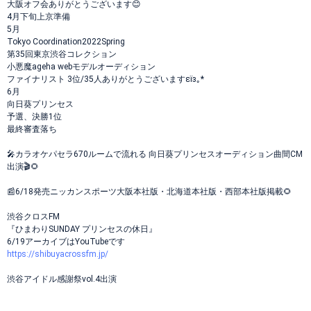
大阪オフ会ありがとうございます😊
4月下旬上京準備
5月
Tokyo Coordination2022Spring
第35回東京渋谷コレクション
小悪魔ageha webモデルオーディション
ファイナリスト 3位/35人ありがとうございますεïз｡*
6月
向日葵プリンセス
予選、決勝1位
最終審査落ち
🎤カラオケパセラ670ルームで流れる 向日葵プリンセスオーディション曲間CM
出演🎬🌻
📰6/18発売ニッカンスポーツ大阪本社版・北海道本社版・西部本社版掲載🌻
渋谷クロスFM
『ひまわりSUNDAY プリンセスの休日』
6/19アーカイブはYouTubeです
https://shibuyacrossfm.jp/
渋谷アイドル感謝祭vol.4出演