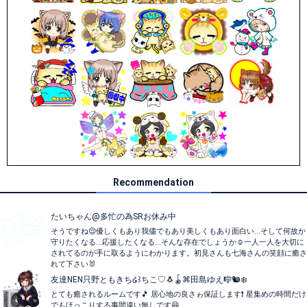
Recommendation
たいちゃん@多忙の為SRお休み中
そうですね😌優しくもあり我儘でもあり美しくもあり面白い...そして何故か
守りたくなる...応援したくなる...そんな存在でしょうか☺一人一人を大切に
されてるのが手に取るようにわかります。初見さんも七海さんの笑顔に癒さ
れて下さい🐰
友達NEN只野ともきち໒꒱ちこ♡🐧🪀⌘田島ゆえ🎼🐿❄
とても癒されるルームです🎵 居心地の良さゎ保証します❗ 星集めの時間だけ
でもほっこりする事間違い無しです😆