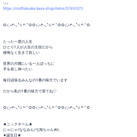
↓↓↓
https://mstfukuoka.base.shop/items/57693372
🌻♪¨̮⑅*⋆｡˚✩.*･ﾟ🌻🌻♪¨̮⑅*⋆｡˚✩.*･ﾟ🌻🌻♪¨̮⑅*⋆｡˚✩.*･ﾟ🌻
たった一度の人生
ひとり1人が人生の主役だから
後悔なく生きて欲しい
世界の片隅にいる一人ぼっちに
手を差し伸べたい
毎日頑張るみんなの1番の味方でいます
だから私の1番の味方で居てね♡
🌻♪¨̮⑅*⋆｡˚✩.*･ﾟ🌻🌻♪¨̮⑅*⋆｡˚✩.*･ﾟ🌻🌻♪¨̮⑅*⋆｡˚✩.*･ﾟ🌻
★ニックネーム★
にゃにゃ/ななみん/七海ちゃんetc...
★誕生日★