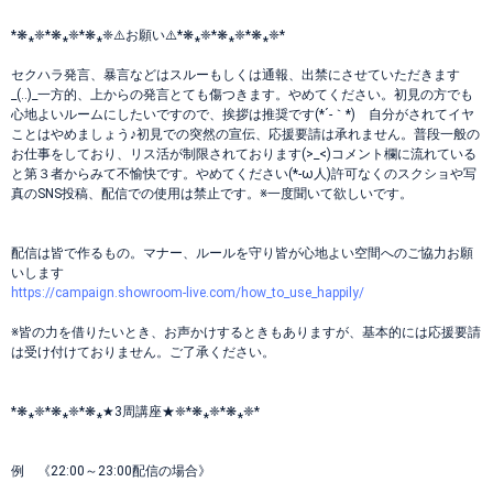
*❋⁎❈*❋⁎❈*❋⁎❈⚠️お願い⚠️*❋⁎❈*❋⁎❈*❋⁎❈*
セクハラ発言、暴言などはスルーもしくは通報、出禁にさせていただきます
_(..)_一方的、上からの発言とても傷つきます。やめてください。初見の方でも
心地よいルームにしたいですので、挨拶は推奨です(*´-｀*)ゞ自分がされてイヤ
ことはやめましょう♪初見での突然の宣伝、応援要請は承れません。普段一般の
お仕事をしており、リス活が制限されております(>_<)コメント欄に流れている
と第３者からみて不愉快です。やめてください(*-ω人)許可なくのスクショや写
真のSNS投稿、配信での使用は禁止です。※一度聞いて欲しいです。
配信は皆で作るもの。マナー、ルールを守り皆が心地よい空間へのご協力お願
いします
https://campaign.showroom-live.com/how_to_use_happily/
※皆の力を借りたいとき、お声かけするときもありますが、基本的には応援要請
は受け付けておりません。ご了承ください。
*❋⁎❈*❋⁎❈*❋⁎★3周講座★❈*❋⁎❈*❋⁎❈*
例 《22:00～23:00配信の場合》