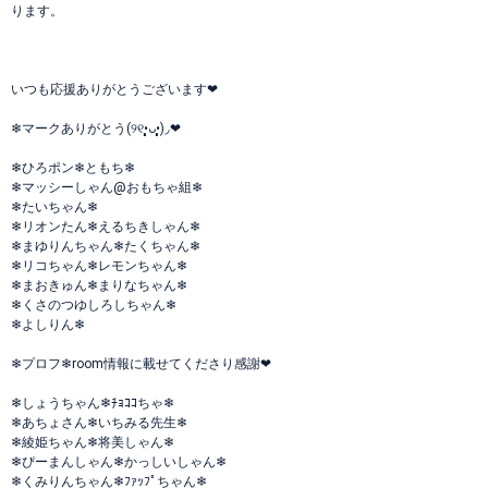
ります。
いつも応援ありがとうございます❤
❄マークありがとう(୨୧•͈ᴗ•͈)◞❤
❄ひろポン❄ともち❄
❄マッシーしゃん@おもちゃ組❄
❄たいちゃん❄
❄リオンたん❄えるちきしゃん❄
❄まゆりんちゃん❄たくちゃん❄
❄リコちゃん❄レモンちゃん❄
❄まおきゅん❄まりなちゃん❄
❄くさのつゆしろしちゃん❄
❄よしりん❄
❄プロフ❄room情報に載せてくださり感謝❤
❄しょうちゃん❄ﾁｮｺｺちゃ❄
❄あちょさん❄いちみる先生❄
❄綾姫ちゃん❄将美しゃん❄
❄ぴーまんしゃん❄かっしいしゃん❄
❄くみりんちゃん❄ﾌｧｯﾌﾟちゃん❄