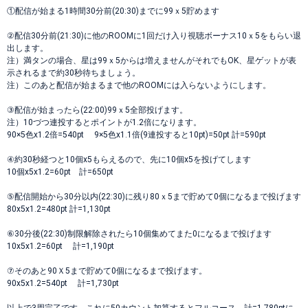
①配信が始まる1時間30分前(20:30)までに99ｘ5貯めます
②配信30分前(21:30)に他のROOMに1回だけ入り視聴ボーナス10ｘ5をもらい退
出します。
注）満タンの場合、星は99ｘ5からは増えませんがそれでもOK、星ゲットが表
示されるまで約30秒待ちましょう。
注）このあと配信が始まるまで他のROOMには入らないようにします。
③配信が始まったら(22:00)99ｘ5全部投げます。
注）10づつ連投するとポイントが1.2倍になります。
90×5色x1.2倍=540pt 9×5色x1.1倍(9連投すると10pt)=50pt 計=590pt
④約30秒経つと10個x5もらえるので、先に10個x5を投げてします
10個x5x1.2=60pt 計=650pt
⑤配信開始から30分以内(22:30)に残り80ｘ5まで貯めて0個になるまで投げます
80x5x1.2=480pt 計=1,130pt
⑥30分後(22:30)制限解除されたら10個集めてまた0になるまで投げます
10x5x1.2=60pt 計=1,190pt
⑦そのあと90Ｘ5まで貯めて0個になるまで投げます。
90x5x1.2=540pt 計=1,730pt