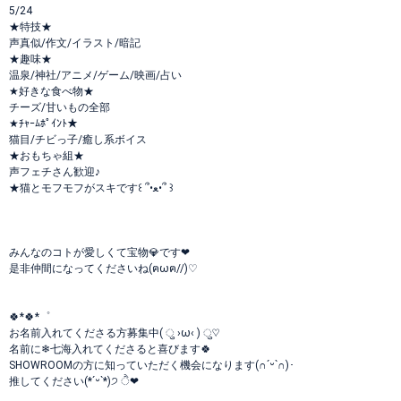
5/24
★特技★
声真似/作文/イラスト/暗記
★趣味★
温泉/神社/アニメ/ゲーム/映画/占い
★好きな食べ物★
チーズ/甘いもの全部
★ﾁｬｰﾑﾎﾟｲﾝﾄ★
猫目/チビっ子/癒し系ボイス
★おもちゃ組★
声フェチさん歓迎♪
★猫とモフモフがスキです꒰ ՞•ﻌ•՞ ꒱
みんなのコトが愛しくて宝物💎です❤
是非仲間になってくださいね(ฅωฅ//)♡
🍀*🍀*゜
お名前入れてくださる方募集中( ु ›ω‹ ) ु♡
名前に❄七海入れてくださると喜びます🍀
SHOWROOMの方に知っていただく機会になります(∩ˊᵕˋ∩)･
推してください(*ˊᵕˋ*)੭ ੈ❤︎