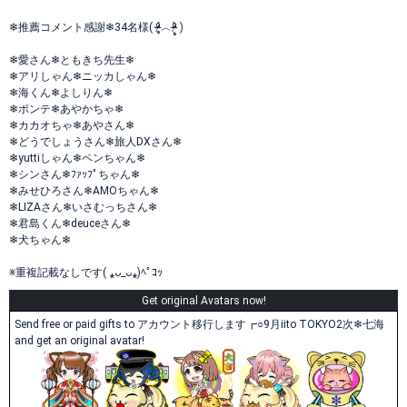
❄推薦コメント感謝❄34名様( ᵒ̴̶̷̥́︿ᵒ̴̶̷̣̥̀ )
❄愛さん❄ともきち先生❄
❄アリしゃん❄ニッカしゃん❄
❄海くん❄よしりん❄
❄ポンテ❄あやかちゃ❄
❄カカオちゃ❄あやさん❄
❄どうでしょうさん❄旅人DXさん❄
❄yuttiしゃん❄ペンちゃん❄
❄シンさん❄ﾌｧｯﾌﾟちゃん❄
❄みせひろさん❄AMOちゃん❄
❄LIZAさん❄いさむっちさん❄
❄君島くん❄deuceさん❄
❄犬ちゃん❄
※重複記載なしです( ⁎ᴗ_ᴗ⁎)ﾍﾟｺｯ
Get original Avatars now!
Send free or paid gifts to アカウント移行します┏○9月iito TOKYO2次❄七海
and get an original avatar!