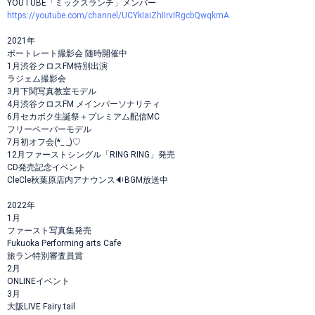
YOUTUBE「ミックスランチ」メンバー
https://youtube.com/channel/UCYkIaiZhIIrvIRgcbQwqkmA
2021年
ポートレート撮影会 随時開催中
1月渋谷クロスFM特別出演
ラジェム撮影会
3月下関写真教室モデル
4月渋谷クロスFM メインパーソナリティ
6月セカボク生誕祭＋プレミアム配信MC
フリーペーパーモデル
7月初オフ会(*_ _)♡
12月ファーストシングル「RING RING」発売
CD発売記念イベント
CleCle秋葉原店内アナウンス🔉BGM放送中
2022年
1月
ファースト写真集発売
Fukuoka Performing arts Cafe
旅ラン特別審査員賞
2月
ONLINEイベント
3月
大阪LIVE Fairy tail