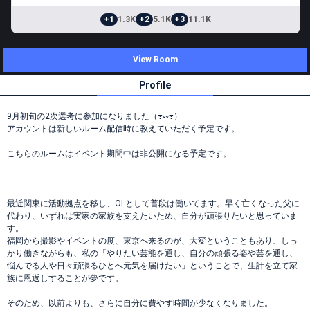
+1
1.3K
+2
5.1K
+3
11.1K
View Room
Profile
9月初旬の2次選考に参加になりました（߹𖥦߹）
アカウントは新しいルーム配信時に教えていただく予定です。
こちらのルームはイベント期間中は非公開になる予定です。
最近関東に活動拠点を移し、OLとして普段は働いてます。早く亡くなった父に
代わり、いずれは実家の家族を支えたいため、自分が頑張りたいと思っていま
す。
福岡から撮影やイベントの度、東京へ来るのが、大変ということもあり、しっ
かり働きながらも、私の「やりたい芸能を通し、自分の頑張る姿や芸を通し、
悩んでる人や日々頑張るひとへ元気を届けたい」ということで、生計を立て家
族に恩返しすることが夢です。
そのため、以前よりも、さらに自分に費やす時間が少なくなりました。