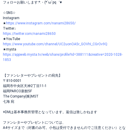
フォローお願いします:*:・(*´ω`pq゛♥
☆SNS☆
Instagram
★
https://www.instagram.com/nanami28650/
Twitter↓
https://twitter.com/nanami28650
★YouTube
https://www.youtube.com/channel/UC2uonOA5r_GOVhI_CGrOv9Q
★mysta
https://appweb.mysta.tv/web/share/profile?id=388111&creative=2020-1028-
1853
【ファンレターやプレゼントの宛先】
〒810-0001
福岡市中央区天神2丁目11-1
福岡PARCO新館5F
The Company(株)MST
七海 宛
※DMは基本事務所管理となっています。返信は致しかねます
ファンレターやプレゼントについては、
A4サイズまで（封書のみ可。小包は受付できませんのでご注意ください）とな