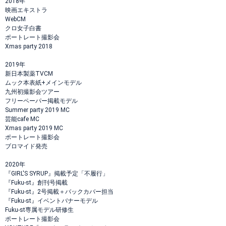
2018年
映画エキストラ
WebCM
クロ女子白書
ポートレート撮影会
Xmas party 2018
2019年
新日本製薬TVCM
ムック本表紙+メインモデル
九州初撮影会ツアー
フリーペーパー掲載モデル
Summer party 2019 MC
芸能cafe MC
Xmas party 2019 MC
ポートレート撮影会
ブロマイド発売
2020年
『GIRL'S SYRUP』掲載予定「不履行」
『Fuku-st』創刊号掲載
『Fuku-st』2号掲載＋バックカバー担当
『Fuku-st』イベントバナーモデル
Fuku‐st専属モデル研修生
ポートレート撮影会