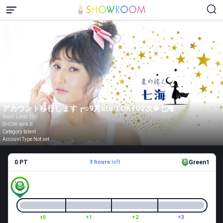
アカウント移行します┏○9月iito TOKYO2次❄七海
Room Level 299
SHOW rank B
Category talent
Account Type Not set
0 PT
3 hours
left
Green1
±0
+1
+2
+3