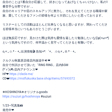
自分のことは1番自分が応援して、好きになってあげなくちゃいけない。私の1
番苦手な分野ですが…。
自分のキャリアや芸のスキルアップに努力し、それを支えてくださる職場や家
族、愛してくださるファンの皆様を何より大切にしたいと思っております。
リスナーとしての活動はほとんど出来なくなると思いますが、関わってくださ
る皆様本当にいつもありがとうございます。
ほぼ無反応ですが、見かけた際は気持ち愛情を返したり勉強したいな((φ(>ω<*)
という気持ちですので、何卒温かく見守ってくださると有難いです。
o,+:｡☆.*・+｡出演情報🎬.告知+*:゜+。.☆o,+:｡☆.*・+｡
クルクル秋葉原店様店内放送中🔉❤
自分で作詞させて頂いた「RING RING」店内BGM
(*´○`)o¶♪店内アナウンス❤
HP❤
https://clecle.me/
CD❤️
https://mstfukuoka.base.shop/items/57693372
❄HOSHINOYA❄オリジナルgoods
https://suzuri.jp/hoshinoya
#suzuri
1/23~写真集📸
発売中❤