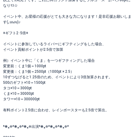
以上で3周完了です。これに50カウント加算するとフルコース 計=1,780ptに
なりﾏｽ☆
イベント中、お星様の応援がとても大きな力になります！是非応援お願いしま
す(｡uωu)♪
※ギフト2･5倍※
イベントに参加しているライバーにギフティングをした場合、
イベント貢献ポイントが2.5倍で加算
例）イベント中に「くま」を一つギフティングした場合
変更前：くま1個＝1000pt
変更後：くま1個＝2500pt（1000pt × 2.5）
10ずつなげると1.25倍のため、イベントにより3倍加算されます。
500のギフト×10＝1500pt
タコ×10＝3000pt
くま×10＝30000pt
タワー×10＝300000pt
有料ポイント2.5倍に合わせ、レインボースターも2.5倍で算出。
*❋⁎❈*❋⁎❈*❋⁎❈出演*❋⁎❈*❋⁎❈*❋⁎❈*