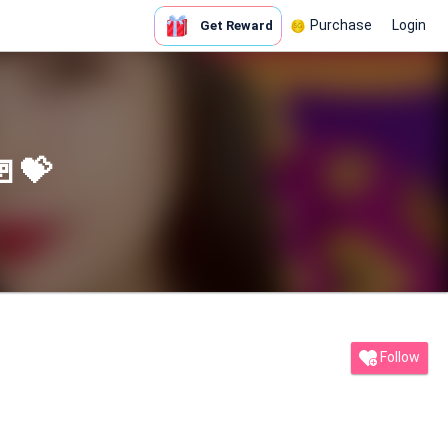
Purchase
Login
Get Reward
💝
Follow