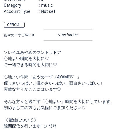
Category
music
Account Type
Not set
OFFICIAL
あやめーず🥎🦬：
0
View fan list
ソレイユあやめのマントラドア
心地よい瞬間を大切に♡
ご一緒できる時間を大切に♡
心地よい仲間「あやめーず（AYAMES）」
優しさいっぱい、温かさいっぱい、面白さいっぱい…♪
素敵な方々がここにはいます♡
そんな方々と過ごす「心地よい」時間を大切にしています。
初めましての方もお気軽にご参加ください♡
《 配信について 》
隙間配信を行います|･ω･*)ﾁﾗ