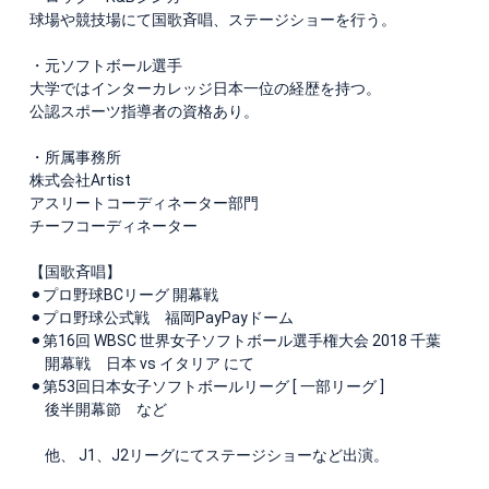
球場や競技場にて国歌斉唱、ステージショーを行う。
・元ソフトボール選手
大学ではインターカレッジ日本一位の経歴を持つ。
公認スポーツ指導者の資格あり。
・所属事務所
株式会社Artist
アスリートコーディネーター部門
チーフコーディネーター
【国歌斉唱】
⚫︎プロ野球BCリーグ 開幕戦
⚫︎プロ野球公式戦 福岡PayPayドーム
⚫︎第16回 WBSC 世界女子ソフトボール選手権大会 2018 千葉
開幕戦 日本 vs イタリア にて
⚫︎第53回日本女子ソフトボールリーグ [ 一部リーグ ]
後半開幕節 など
他、 J1、J2リーグにてステージショーなど出演。