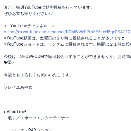
また、毎週YouTubeに動画投稿を行っています。
ぜひお立ち寄りください♡
◖ YouTubeチャンネル ◗
https://m.youtube.com/channel/UCMWWvPPmZY6ImNBgxDSAT1Q
※YouTube動画は、土曜日の２０時に投稿されることが多いです❣️
※YouTubeショートは、ランダムに投稿されます。時間は２１時に
今後は、SHOWROOMで毎日お会いすることができませんが、お時
💝⏳✨
今後ともよろしくお願いいたします。
ソレイユあやめ
▸ About me!
歌手／スポーツエンターテイナー
・ロック・R&Bシンガー