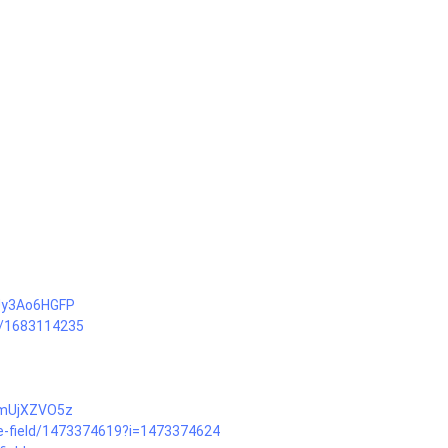
aUy3Ao6HGFP
e/1683114235
LPmUjXZVO5z
e-field/1473374619?i=1473374624