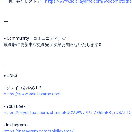
他、各配信ストア：
https://www.soleilayame.com/welcometothef
__
▸ Community（コミュニティ）♡
最新版に更新中♡更新完了次第お知らせいたします❣️
__
▸ LINKS
- ソレイユあやめ HP -
https://www.soleilayame.com
- YouTube -
https://m.youtube.com/channel/UCMWWvPPmZY6ImNBgxDSAT1Q
- Instagram -
https://instagram.com/soleilayame/