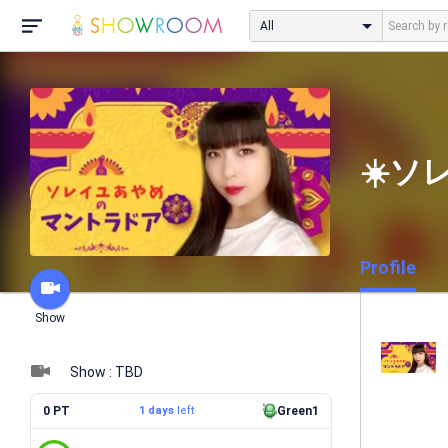
All
☀️ソ
Profile
Show
Show : TBD
0 PT
1 days
left
Green1