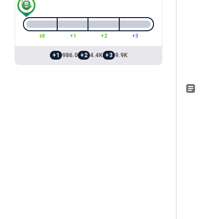
±0
+1
+2
+3
+1
986.0
+2
4.4K
+3
9.9K