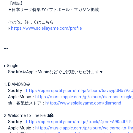
【雑誌】
⚫︎日本リーグ特集のソフトボール・マガジン掲載
その他、詳しくはこちら
»
https://www.soleilayame.com/profile
__
▸ Single
SpotifyやApple Musicなどでご試聴いただけます ♥︎
1. DIAMOND💎
Spotify：
https://open.spotify.com/intl-ja/album/5avsypUHb7V
Apple Music：
https://music.apple.com/jp/album/diamond-singl
他、各配信ストア：
https://www.soleilayame.com/diamond
2. Welcome to The Field🏟
Spotify：
https://open.spotify.com/intl-ja/track/4jmoEA9KaJP
Apple Music：
https://music.apple.com/jp/album/welcome-to-th