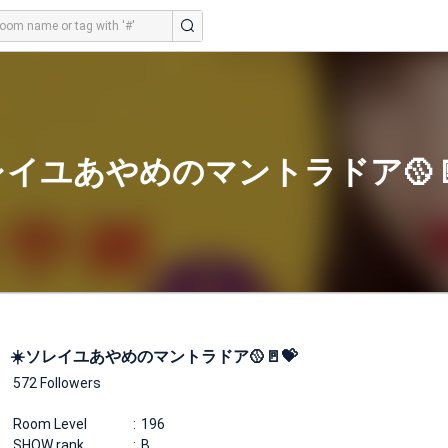
レイユあやめのマントラドア🥎🚪
☀️ソレイユあやめのマントラドア🥎🚪💝
572 Followers
Room Level
196
SHOW rank
B