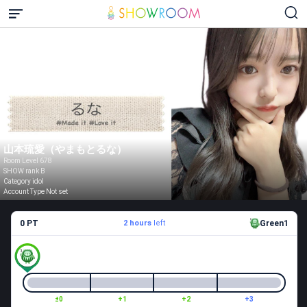
山本琉愛（やまもとるな）
Room Level 678
SHOW rank B
Category idol
Account Type Not set
0 PT
2 hours
left
Green1
±0
+1
+2
+3