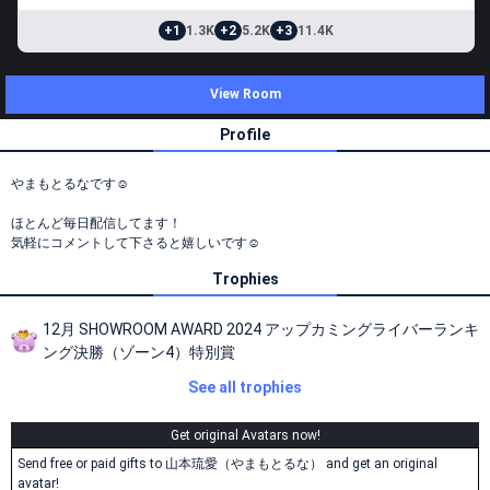
+1
1.3K
+2
5.2K
+3
11.4K
View Room
Profile
やまもとるなです☺︎
ほとんど毎日配信してます！
気軽にコメントして下さると嬉しいです☺︎
Trophies
12月 SHOWROOM AWARD 2024 アップカミングライバーランキ
ング決勝（ゾーン4）特別賞
See all trophies
Get original Avatars now!
Send free or paid gifts to 山本琉愛（やまもとるな） and get an original
avatar!