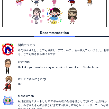
Recommendation
閉店ガラガラ
みぞやんさんは、とてもお優しい方で、私に、色々教えてくれました。お歌
も、とても癒されるポイスです。
erynthus
Hi, I like your avatars, very nice, nice to meet you. Ganbatte ne.
W i i P nya Neng Virgi
Hiii
Masakiman
私は配信をスタートした2020年から夜の配信を聴かせて頂いていた当時か
ら、みぞやんさんのお歌が好きです♫歌声と豊富なレパートリーでいつも癒