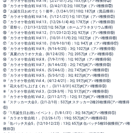
㉕「カラオケ歌合戦 Vol.16」(2/27-3/7):2位 103万pt (アバ権獲得㉓)
㉔「カラオケ歌合戦 Vol.15」(2/4-2/13):2位 100万pt（アバ権獲得㉒)
㉓「お誕生日おめでとう！後半」(1/24-1/31):10位 18万pt（賞品獲得）
㉒「カラオケ歌合戦 Vol.14」(1/12-1/21):1位 101万pt（アバ権獲得㉑)
㉑「カラオケ歌合戦 Vol.13」(12/26-1/4):4位 178万pt（アバ権獲得⑳)
⑳「星祭り」(12/13-12/22):1位 56万pt（ホームプラネタリウム獲得)
⑲「カラオケ歌合戦 Vol.12」(11/23-12/2):2位 92万pt（アバ権獲得⑲)
⑱「カラオケ歌合戦 Vol.11」(10/31-11/9):2位 102万pt（アバ権獲得⑱)
⑰「カラオケ歌合戦 Vol.10」(10/9-10/18)：1位 94万 pt（アバ権獲得⑰)
⑯「カラオケ歌合戦 Vol.9」(9/16-9/25)：3位 102万pt（アバ権獲得⑯)
⑮「真夏のカラオケ大会」(8/12-8/25)：7位 205万pt（アバ権獲得⑮)
⑭「カラオケ歌合戦 Vol.8」(7/9-7/19)：1位 90万pt（アバ権獲得⑭)
⑬「カラオケ歌合戦 Vol.7」(6/14-6/23)：2位 74万pt(アバ権獲得⑬)
⑫「カラオケ歌合戦 Vol.6」(5/24-6/2)：2位 74万pt(アバ権獲得⑫)
⑪「カラオケ歌合戦 Vol.5」(5/3-5/12)：3位 82万pt(アバ権獲得⑪)
⑩「カラオケ歌合戦 Vol.4」(4/12-4/21)：3位 59万pt(アバ権獲得⑩)
⑨「花火を打ち上げまくれ！」(3/11-3/31) 62万pt(アバ権獲得⑨)
⑧「カラオケ歌合戦 Vol.3」(2/28-3/9)：7位 51万pt(アバ権獲得⑧)
⑦「カラオケ歌合戦 Vol.2」(2/11-2/17)：12位 51万pt(アバ権獲得⑦)
⑥「ステッカー大会3」(2/1-2/10)：53万pt:ステッカー2種20枚獲得(アバ権獲得
⑥)
⑤「1月誕生日お祝いイベント」(1/8-1/31)：3位 56万pt(アバ権獲得⑤)
④「カラオケ歌合戦！」(12/26-1/7)：19位 55万pt(アバ権獲得④)
③「缶バッチ大会5」(12/10-12/23)：13位 65万pt 缶バッチ5種55個獲得(アバ権
獲得③)