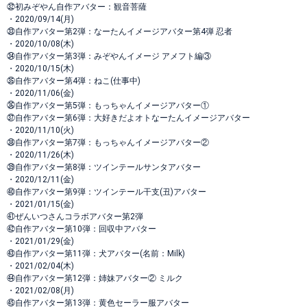
㉜初みぞやん自作アバター：観音菩薩
・2020/09/14(月)
㉝自作アバター第2弾：なーたんイメージアバター第4弾 忍者
・2020/10/08(木)
㉞自作アバター第3弾：みぞやんイメージ アメフト編③
・2020/10/15(木)
㉟自作アバター第4弾：ねこ(仕事中)
・2020/11/06(金)
㊱自作アバター第5弾：もっちゃんイメージアバター①
㊲自作アバター第6弾：大好きだよオトなーたんイメージアバター
・2020/11/10(火)
㊳自作アバター第7弾：もっちゃんイメージアバター②
・2020/11/26(木)
㊴自作アバター第8弾：ツインテールサンタアバター
・2020/12/11(金)
㊵自作アバター第9弾：ツインテール干支(丑)アバター
・2021/01/15(金)
㊶ぜんいつさんコラボアバター第2弾
㊷自作アバター第10弾：回収中アバター
・2021/01/29(金)
㊸自作アバター第11弾：犬アバター(名前：Milk)
・2021/02/04(木)
㊹自作アバター第12弾：姉妹アバター② ミルク
・2021/02/08(月)
㊺自作アバター第13弾：黄色セーラー服アバター