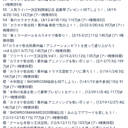
バ権獲得54)
55「人気ライバー決定戦開催記念 超豪華プレゼントGETしよう！」(4/19-
4/25):10位 122万pt (アバ権獲得53)
54「春のカラオケ大会」(4/12-4/18):13位 110万pt (アバ権獲得52)
53「カラオケ歌合戦！番外編 春歌で気分上々！」(3/22-3/28):6位 93万pt (アバ
権獲得51)
52「春ミラーボール＆カラオケで春祭り！」(3/15-3/21):11位 145万pt (アバ権
獲得㊿)
51｢カラオケ歌合戦番外編！アニメーションギフトを使って盛り上がろう
♪vol.3｣(3/1-3/7):7位 145万pt (アバ権獲得㊾)
㊿「フリーライバー王決定戦 Vol.1」(2/15-2/21):12位 135万pt (アバ権獲得㊽)
㊾「カラオケ歌合戦！番外編 アニメソングを歌い尽くせ！」(2/1-2/7):3位 109
万pt (アバ権獲得㊼)
㊽「カラオケ歌合戦！番外編 ドラマ主題歌でノリに乗ろう！」(1/16-1/24):3位
156万pt (アバ権獲得㊻)
㊼「今年限定！SHOWROOM福袋をGETしよう♪」(1/4-1/10:途中参加):15位 91
万pt (アバ権獲得㊺)
㊻「令和の名曲を歌って豪華プレゼントをゲット！」(12/29-1/3):4位 117万pt
(アバ権獲得㊹)
㊺「カラオケ歌合戦！番外編 アニメソングを歌い尽くせ！」(12/19-12/27):4位
146万pt (アバ権獲得㊸)
㊹「SHOWROOMAWARD2020開催記念！みんなでアワードを楽しもう！」
(12/12-12/18):17位 77万pt (アバ権獲得㊷)
㊸「クールな冬祭り王決定戦」(12/5-12/11):7位 103万pt (アバ権獲得㊶)