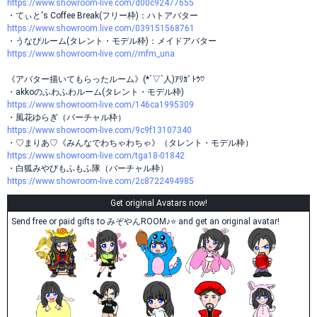
https://www.showroom-live.com/d00c92477655
・てぃと's Coffee Break(フリー枠)：ハトアバター
https://www.showroom.live.com/039151568761
・うなぴルーム(タレント・モデル枠)：メイドアバター
https://www.showroom-live.com//mfm_una
《アバター描いてもらったルーム》(*´▽`人)ｱﾘｶﾞﾄｳ♡
・akkoのふわふわルーム(タレント・モデル枠)
https://www.showroom-live.com/146ca1995309
・風花ゆらぎ（バーチャル枠）
https://www.showroom-live.com/9c9f13107340
・♡まりあ♡《みんなでわちゃわちゃ》（タレント・モデル枠）
https://www.showroom-live.com/tga18-01842
・白狐みやびもふもふ隊（バーチャル枠）
https://www.showroom-live.com/2c8722494985
Get original Avatars now!
Send free or paid gifts to みぞやんROOM♪⭐️ and get an original avatar!