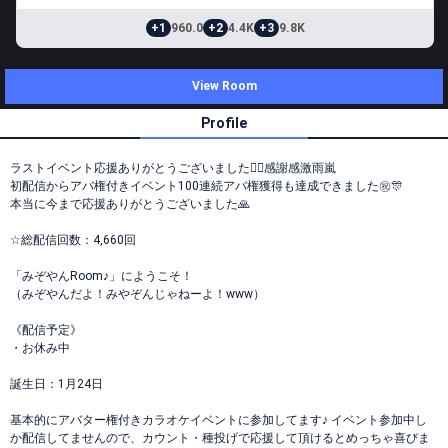
+1
960.0
+2
4.4K
+3
9.8K
View Room
Profile
ラストイベント応援ありがとうございました🙇‍♂️感謝感激雨嵐
初配信からアバ権付きイベント100連続アバ権獲得も達成できました㊗️🎊
本当に今まで応援ありがとうございました🙏
☆総配信回数：4,660回
「みぞやんRoom♪」にようこそ！
（みぞやんだよ！みやぞんじゃねーよ！www）
《配信予定》
・お休み中
誕生日：1月24日
基本的にアバター権付きカラオケイベントに参加してます♪ イベント参加中し
か配信してませんので、カウント・種投げで応援して頂けるとめっちゃ喜びま