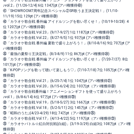
㊷「カラオケ歌合戦番外編！アニメーションギフトを使って盛り上がろう
♪vol.2」(11/26-12/4):6位 134万pt (アバ権獲得㊵)
㊶「SHOWROOM7周年記念スペシャル②SR歌うま王決定戦！」(11/10-
11/19):15位 129pt (アバ権獲得㊴)
㊵「カラオケ歌合戦 番外編 アイドルソングを歌い尽くせ！」(10/19-10/28): 4
位 120万pt (アバ権獲得㊳)
㊴「カラオケ歌合戦 Vol.23」(9/17-9/27):1位 118万pt (アバ権獲得㊲)
㊳「カラオケ歌合戦 Vol.22」(8/27-9/5):1位 93万pt (アバ権獲得㊱)
㊲「カラオケ歌合戦 番外編 夏歌で盛り上がろう！」(8/10-8/16):9位 70万pt (ア
バ権獲得㉟)
㊱「最強の夏祭り王決定戦」(8/3-8/9):11位 86万pt (アバ権獲得㉞)
㉟「カラオケ歌合戦 番外編 アイドルソングを歌い尽くせ！」(7/20-7/27): 8位
101万pt (アバ権獲得㉝)
㉞「K-POPソングを歌って聴いて楽しもう♡」(7/10-7/18):7位 105万pt (アバ権
獲得㉜)
㉝「カラオケ歌合戦 Vol.21」(6/25-7/4):1位 104万pt (アバ権獲得㉛)
㉜「カラオケ歌合戦 Vol.20」(6/15-6/24):2位 103万pt（アバ権獲得㉚)
㉛「カラオケ歌合戦番外編！アニメーションギフトを使って盛り上がろう
♪vol.1」(6/8-6/14):6位 97万pt (アバ権獲得㉙)
㉚「カラオケ歌合戦 Vol.19」(5/18-5/27):3位 166万pt（アバ権獲得㉘)
㉙「カラオケ歌合戦 Vol.18」(5/2-5/11):2位 145万pt（アバ権獲得㉗)
㉘「昭和のうた｣(4/23-4/29):18位 74万pt（アバ権獲得㉖)
㉗「カラオケ歌合戦 Vol.17」(4/13-4/22):5位 119万pt（アバ権獲得㉕)
㉖「カラオケバトル☆紅白対抗戦(白組)」(3/19-3/29):白組3位 108万pt（アバ権
獲得㉔)