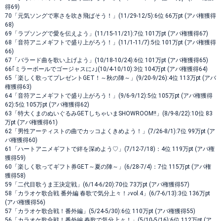
得69)
70「元気ソングで寒さを吹き飛ばそう！」(11/29-12/5):6位 66万pt (アバ権獲得
68)
69「ラブソングで愛を伝えよう」(11/15-11/21):7位 101万pt (アバ権獲得67)
68「音符アニメギフトで盛り上がろう！」(11/1-11/7):5位 101万pt (アバ権獲得
66)
67「バラード曲を歌い上げよう」(10/18-10/24):6位 101万pt (アバ権獲得65)
66｢ミラーボールでゴージャスに♪｣(10/4-10/10):3位 104万pt (アバ権獲得64)
65「楽しく歌ってプレゼントGET！～秋の陣～」(9/20-9/26):4位 113万pt (アバ
権獲得63)
64「音符アニメギフトで盛り上がろう！」(9/6-9/12):5位 105万pt (アバ権獲得
62):5位 105万pt (アバ権獲得62)
63「特大くまのぬいぐるみGETしちゃいまSHOWROOM!!」(8/9-8/22):10位 83
万pt (アバ権獲得61)
62「男性アーティストの曲でカッコよくきめよう！」(7/26-8/1):7位 99万pt (ア
バ権獲得60)
61「ハートアニメギフトで絆を深めよう♡」(7/12-7/18)：4位 119万pt (アバ権
獲得59)
60「楽しく歌ってギフト券GET～夏の陣～」(6/28-7/4)：7位 115万pt (アバ権
獲得58)
59「二代目歌うま王決定戦」(6/14-6/20):70位 73万pt (アバ権獲得57)
58「カラオケ歌合戦 番外編 春歌で気分上々！♪vol.4」(6/7-6/13):3位 136万pt
(アバ権獲得56)
57「カラオケ歌合戦！番外編」(5/24-5/30):6位 110万pt (アバ権獲得55)
56「カラオケ歌合戦！番外編 春歌で気分上々！」(5/10-5/16):6位 112万pt (ア