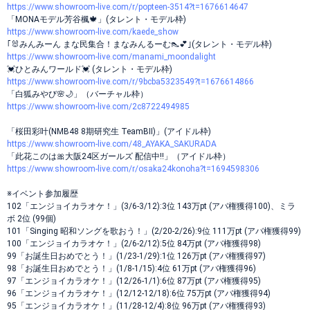
https://www.showroom-live.com/r/popteen-3514?t=1676614647
「MONAモデル芳谷楓🍁」(タレント・モデル枠)
https://www.showroom-live.com/kaede_show
｢🐰みんみーん まな民集合！まなみんるーむ👠💕｣(タレント・モデル枠)
https://www.showroom-live.com/manami_moondalight
💓ひとみんワールド💓 (タレント・モデル枠)
https://www.showroom-live.com/r/9bcba5323549?t=1676614866
「白狐みやび🌸🌙」（バーチャル枠）
https://www.showroom-live.com/2c8722494985
「桜田彩叶(NMB48 8期研究生 TeamBⅡ)」(アイドル枠)
https://www.showroom-live.com/48_AYAKA_SAKURADA
「此花このは🎀大阪24区ガールズ 配信中!!」（アイドル枠）
https://www.showroom-live.com/r/osaka24konoha?t=1694598306
※イベント参加履歴
102「エンジョイカラオケ！」(3/6-3/12):3位 143万pt (アバ権獲得100)、ミラ
ボ 2位 (99個)
101「Singing 昭和ソングを歌おう！」(2/20-2/26):9位 111万pt (アバ権獲得99)
100「エンジョイカラオケ！」(2/6-2/12):5位 84万pt (アバ権獲得98)
99「お誕生日おめでとう！」(1/23-1/29):1位 126万pt (アバ権獲得97)
98「お誕生日おめでとう！」(1/8-1/15):4位 61万pt (アバ権獲得96)
97「エンジョイカラオケ！」(12/26-1/1):6位 87万pt (アバ権獲得95)
96「エンジョイカラオケ！」(12/12-12/18):6位 75万pt (アバ権獲得94)
95「エンジョイカラオケ！」(11/28-12/4):8位 96万pt (アバ権獲得93)