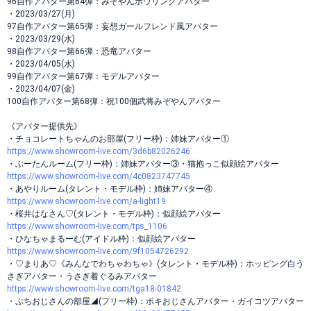
96自作アバター第64弾：みぞやんボウリングアバター
・2023/03/27(月)
97自作アバター第65弾：妄想ガールフレンド風アバター
・2023/03/29(水)
98自作アバター第66弾：恐竜アバター
・2023/04/05(水)
99自作アバター第67弾：モデルアバター
・2023/04/07(金)
100自作アバター第68弾：祝100個武将みぞやんアバター
《アバター提供先》
・チョコレートちゃんのお部屋(フリー枠)：姉妹アバター①
https://www.showroom-live.com/3d6b82026246
・ぶーたんルーム(フリー枠)：姉妹アバター③・猫抱っこ似顔絵アバター
https://www.showroom-live.com/4c0823747745
・あやりルーム(タレント・モデル枠)：姉妹アバター④
https://www.showroom-live.com/a-light19
・桜井はなさん♡(タレント・モデル枠)：似顔絵アバター
https://www.showroom-live.com/tps_1106
・ひなちゃまるーむ(アイドル枠)：似顔絵アバター
https://www.showroom-live.com/9f1054726292
・♡まりあ♡《みんなでわちゃわちゃ》(タレント・モデル枠)：ホッピング白う
さぎアバター・うさぎ着ぐるみアバター
https://www.showroom-live.com/tga18-01842
・ぷちおじさんの部屋◢(フリー枠)：ポキおじさんアバター・ガイコツアバター