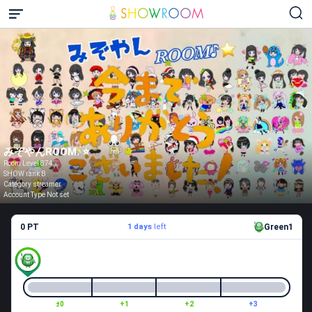
みぞやんROOM♪⭐️
Room Level 874
SHOW rank B
Category streamer
Account Type Not set
0 PT
1 days
left
Green1
±0
+1
+2
+3