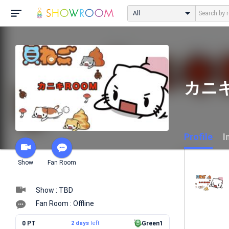
All
カニキ
Profile
I
Show
Fan Room
Show : TBD
Fan Room : Offline
0 PT
2 days
left
Green1