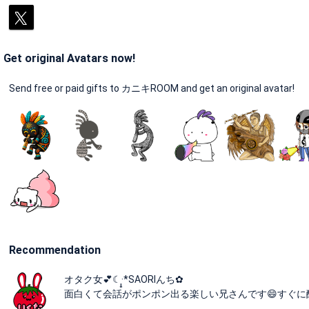
Get original Avatars now!
Send free or paid gifts to カニキROOM and get an original avatar!
Recommendation
オタク女💕☾·̩͙*SAORIんち✿
面白くて会話がポンポン出る楽しい兄さんです😄すぐに