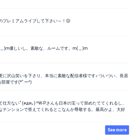
のプレミアムライブして下さい～！😌
)m優しいし。素敵な、ルームです。m(._.)m
更に沢山笑いを下さり、本当に素敵な配信者様です♪ ついつい、長居
屋です(*ﾟー^)
ない˚·(ฅдฅ｡)‧ºW-Pさんも日本の宝って崇めたててくれるし、
なテンションで答えてくれるとこなんか尊敬する。最高かよ、大好
See more