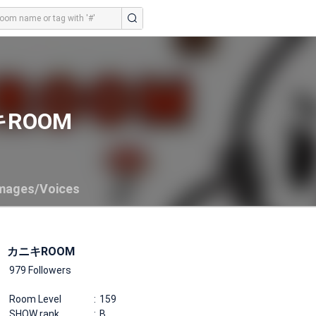
ROOM
mages/Voices
カニキROOM
979 Followers
Room Level
159
SHOW rank
B