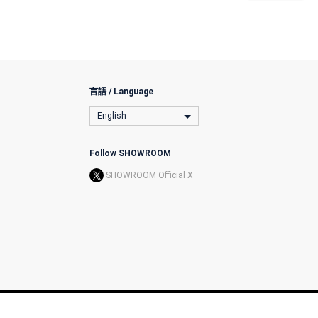
言語 / Language
English
Follow SHOWROOM
SHOWROOM Official X
l Transactions
License
The Terms
Privacy Policy