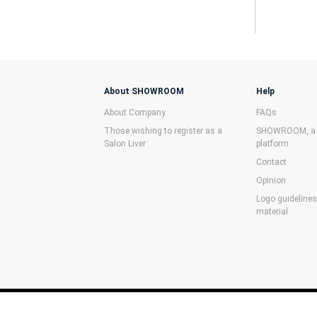
About SHOWROOM
Help
About Company
FAQs
Those wishing to register as a
SHOWROOM, a f
Salon Liver
platform
Contact
Opinion
Logo guideline
material
©SHOWROOM Inc.