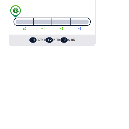
±0
+1
+2
+3
+1
379.0
+2
2.7K
+3
6.8K