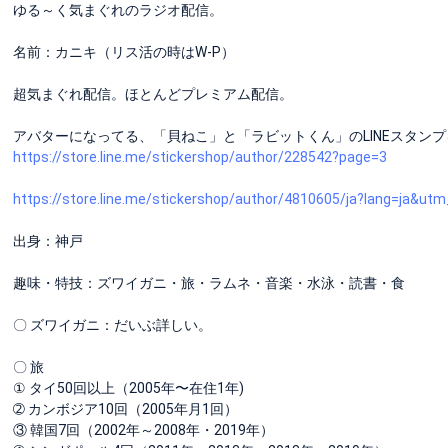
ゆる～く気まぐれのラジオ配信。
名前：カニキ（リス活の時はW-P）
超気まぐれ配信。ほとんどプレミアム配信。
アバターになってる、「貝ねこ」と「ラビットくん」のLINEスタン
https://store.line.me/stickershop/author/228542?page=3
https://store.line.me/stickershop/author/4810605/ja?lang=ja&u
出身：神戸
趣味・特技：ズワイガニ・旅・ラムネ・音楽・水泳・読書・食
〇 ズワイガニ：だいぶ詳しい。
〇 旅
① タイ50回以上（2005年〜在住1年)
➁ カンボジア10回（2005年月1回）
③ 韓国7回（2002年～2008年・2019年）