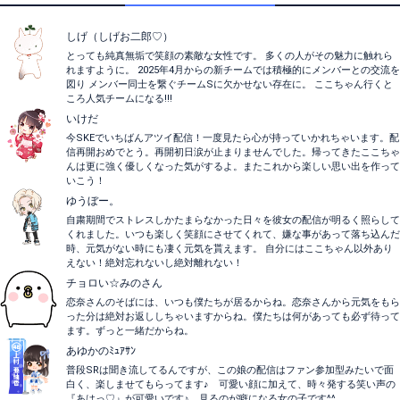
しげ（しげお二郎♡）
とっても純真無垢で笑顔の素敵な女性です。 多くの人がその魅力に触れら
れますように。 2025年4月からの新チームでは積極的にメンバーとの交流を
図り メンバー同士を繋ぐチームSに欠かせない存在に。 ここちゃん行くと
ころ人気チームになる!!!
いけだ
今SKEでいちばんアツイ配信！一度見たら心が持っていかれちゃいます。配
信再開おめでとう。再開初日涙が止まりませんでした。帰ってきたここちゃ
んは更に強く優しくなった気がするよ。またこれから楽しい思い出を作って
いこう！
ゆうぼー。
自粛期間でストレスしかたまらなかった日々を彼女の配信が明るく照らして
くれました。いつも楽しく笑顔にさせてくれて、嫌な事があって落ち込んだ
時、元気がない時にも凄く元気を貰えます。 自分にはここちゃん以外あり
えない！絶対忘れないし絶対離れない！
チョロい☆みのさん
恋奈さんのそばには、いつも僕たちが居るからね。恋奈さんから元気をもら
った分は絶対お返ししちゃいますからね。僕たちは何があっても必ず待って
ます。ずっと一緒だからね。
あゆかのﾐｭｱｻﾝ
普段SRは聞き流してるんですが、この娘の配信はファン参加型みたいで面
白く、楽しませてもらってます♪ 可愛い顔に加えて、時々発する笑い声の
『あはっ♡』が可愛いです♪ 見るのが癖になる女の子です^^