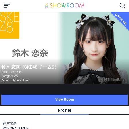
OFFICIAL
鈴木 恋奈（SKE48 チームS）
Room Level 514
Category idol
Account Type Not set
View Room
Profile
鈴木恋奈
KOKONA SUZUKI