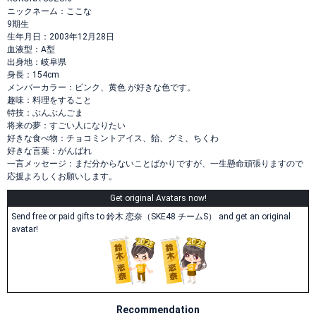
ニックネーム：ここな
9期生
生年月日：2003年12月28日
血液型：A型
出身地：岐阜県
身長：154cm
メンバーカラー：ピンク、黄色 が好きな色です。
趣味：料理をすること
特技：ぶんぶんごま
将来の夢：すごい人になりたい
好きな食べ物：チョコミントアイス、飴、グミ、ちくわ
好きな言葉：がんばれ
一言メッセージ：まだ分からないことばかりですが、一生懸命頑張りますので
応援よろしくお願いします。
Get original Avatars now!
Send free or paid gifts to 鈴木 恋奈（SKE48 チームS） and get an original
avatar!
Recommendation