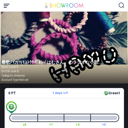
最歌バカ!!(ﾓｽﾄｳﾀﾊﾞｶ)「はむさん」のラジオな小部屋
Room Level 9
SHOW rank B
Category streamer
Account Type Not set
0 PT
1 days
left
Green1
±0
+1
+2
+3