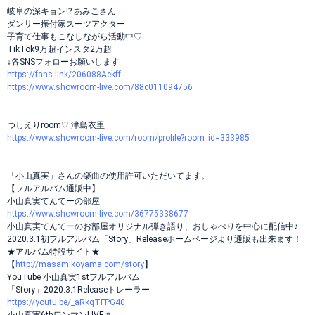
岐阜の深キョン!? あみこさん
ダンサー振付家スーツアクター
子育て仕事もこなしながら活動中♡
TikTok9万超インスタ2万超
↓各SNSフォローお願いします
https://fans.link/206088Aekff
https://www.showroom-live.com/88c011094756
つしえりroom♡ 津島衣里
https://www.showroom-live.com/room/profile?room_id=333985
「小山真実」さんの楽曲の使用許可いただいてます。
【フルアルバム通販中】
小山真実てんてーの部屋
https://www.showroom-live.com/36775338677
小山真実てんてーのお部屋オリジナル弾き語り、おしゃべりを中心に配信中♪
2020.3.1初フルアルバム「Story」Releaseホームページより通販も出来ます！
★アルバム特設サイト★
【
http://masamikoyama.com/story
】
YouTube 小山真実1stフルアルバム
「Story」2020.3.1Releaseトレーラー
https://youtu.be/_aRkqTFPG40