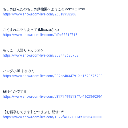
ちょめぱんだのちょめ動物園へようこそ♫o(*ΘェΘ*)o
https://www.showroom-live.com/265e8958206
ごくまれにツキあって (Misuzuさん)
https://www.showroom-live.com/fd9e33812716
らっこ一人語り＋カラオケ
https://www.showroom-live.com/353443685758
パンダ小屋 まさみん
https://www.showroom-live.com/032ce4834791?t=1623675288
🧸ゆうかです🍼
https://www.showroom-live.com/c81714995134?t=1623692961
【お習字してます】ひつまぶし 配信中!!
https://www.showroom-live.com/1077f4117133?t=1625410330