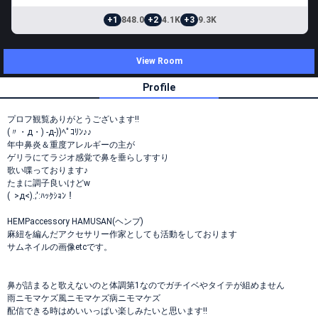
+1
848.0
+2
4.1K
+3
9.3K
View Room
Profile
プロフ観覧ありがとうございます!!
(〃・д・) -д-))ﾍﾟｺﾘﾝ♪♪
年中鼻炎＆重度アレルギーの主が
ゲリラにてラジオ感覚で鼻を垂らしすすり
歌い喋っております♪
たまに調子良いけどw
( >д<).;':ﾊｯｸｼｮﾝ！
HEMPaccessory HAMUSAN(ヘンプ)
麻紐を編んだアクセサリー作家としても活動をしております
サムネイルの画像etcです。
鼻が詰まると歌えないのと体調第1なのでガチイベやタイテが組めません
雨ニモマケズ風ニモマケズ病ニモマケズ
配信できる時はめいいっぱい楽しみたいと思います!!