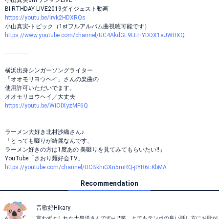
小山真実6thワンマンLIVE＊
BI RTHDAY LIVE2019ダイジェスト動画
https://youtu.be/irvk2HDXRQs
小山真実-トピック（1stフルアルバム曲視聴可能です）
https://www.youtube.com/channel/UC4AkdGE9LEFiYDDX1aJWHXQ
----------------
横浜出身シンガーソングライター
「オオモリヨウヘイ」さんの楽曲の
使用許可いただいでます。
オオモリヨウヘイ／大丈夫
https://youtu.be/WiOlXyzMF6Q
ラーメン大好き北村沙織さん♪
「とっても啜りが綺麗なんです、
ラーメン好きの方は1度あの 美啜りを見てみてもらいたい!!」
YouTube「さおり麺好会TV」
https://youtube.com/channel/UCBkhiGXn5mRQ-jtYR6EKbMA
Recommendation
音歌好Hikary
言わずとしれた大泉洋さんです⑅◡̈*笑 とてもテンポの良い話し方にお歌が