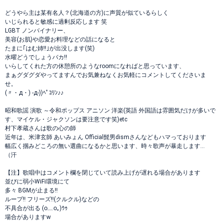
どうやら主は某有名人？(北海道の方)に声質が似ているらしく
いじられると敏感に過剰反応します 笑
LGBT ノンバイナリー、
美容(お肌)や恋愛お料理などの話になると
たまに｢はむ姉!!｣が出没します(笑)
水曜どうでしょうバカ!!
いらしてくれた方の休憩所のようなroomになればと思っています、
まぁグダグダやってますんでお気兼ねなくお気軽にコメントしてくださいま
せ。
(〃・д・) -д-))ﾍﾟｺﾘﾝ♪♪
昭和歌謡 演歌 ～令和ポップス アニソン 洋楽(英語 外国語は雰囲気だけが多いで
す、マイケル・ジャクソンは要注意です笑)etc
村下孝蔵さんは歌の心の師
近年は、米津玄師 あいみょん Official髭男dismさんなどもハマっております
幅広く掴みどころの無い選曲になるかと思います、時々歌声が暴走します…
（汗
【注】歌唱中はコメント欄を閉じていて読み上げが遅れる場合があります
並びに弱小WiFi環境にて
多々 BGMが止まる!!
ループ!! フリーズ!!(クルクル)などの
不具合が出る (o﹏o｡)ｳｩ
場合がありますw