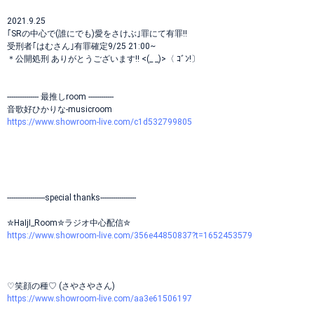
2021.9.25
｢SRの中心で(誰にでも)愛をさけぶ｣罪にて有罪!!
受刑者｢はむさん｣有罪確定9/25 21:00~
＊公開処刑 ありがとうございます!! <(_ _)>〈 ｺﾞﾝ!〕
--------------- 最推しroom ------------
音歌好ひかりな-musicroom
https://www.showroom-live.com/c1d532799805
------------------special thanks-----------------
✮HaIjI_Room✮ラジオ中心配信✮
https://www.showroom-live.com/356e44850837?t=1652453579
♡笑顔の種♡ (さやさやさん)
https://www.showroom-live.com/aa3e61506197