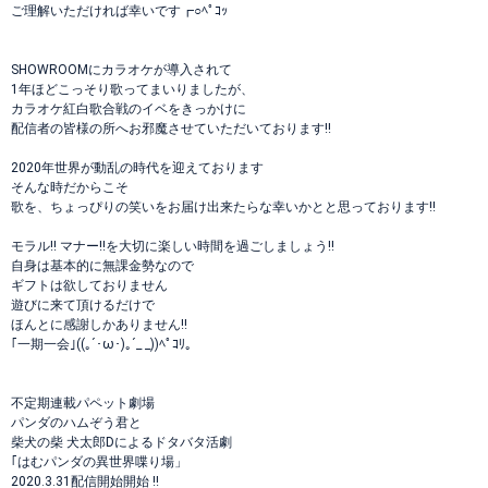
ご理解いただければ幸いです┏○ﾍﾟｺｯ
SHOWROOMにカラオケが導入されて
1年ほどこっそり歌ってまいりましたが、
カラオケ紅白歌合戦のイベをきっかけに
配信者の皆様の所へお邪魔させていただいております!!
2020年世界が動乱の時代を迎えております
そんな時だからこそ
歌を、ちょっぴりの笑いをお届け出来たらな幸いかとと思っております!!
モラル!! マナー!!を大切に楽しい時間を過ごしましょう!!
自身は基本的に無課金勢なので
ギフトは欲しておりません
遊びに来て頂けるだけで
ほんとに感謝しかありません!!
｢一期一会｣((｡´･ω･)｡´_ _))ﾍﾟｺﾘ。
不定期連載パペット劇場
パンダのハムぞう君と
柴犬の柴 犬太郎Dによるドタバタ活劇
｢はむパンダの異世界喋り場」
2020.3.31配信開始開始 !!