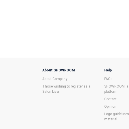
About SHOWROOM
Help
About Company
FAQs
Those wishing to register as a
SHOWROOM, a f
Salon Liver
platform
Contact
Opinion
Logo guideline
material