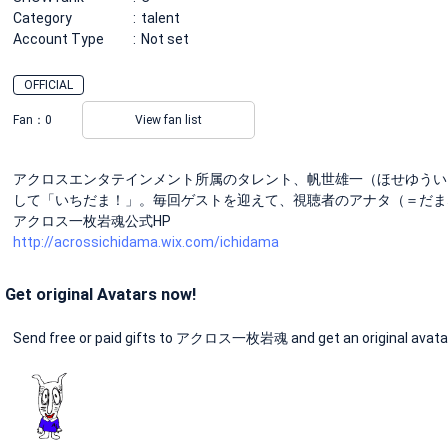
Category
talent
Account Type
Not set
OFFICIAL
Fan：
0
View fan list
アクロスエンタテインメント所属のタレント、帆世雄一（ほせゆうい
して「いちだま！」。毎回ゲストを迎えて、視聴者のアナタ（＝だま
アクロス一枚岩魂公式HP
http://acrossichidama.wix.com/ichidama
Get original Avatars now!
Send free or paid gifts to アクロス一枚岩魂 and get an original avata