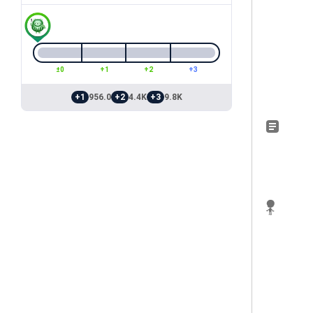
±0
+1
+2
+3
+1
956.0
+2
4.4K
+3
9.8K