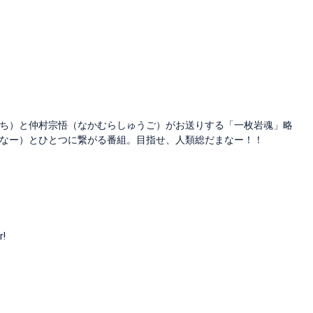
ち）と仲村宗悟（なかむらしゅうご）がお送りする「一枚岩魂」略
なー）とひとつに繋がる番組。目指せ、人類総だまなー！！
r!