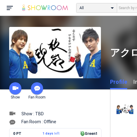
All
アク
Profile
I
Show
Fan Room
Show : TBD
Fan Room : Offline
0 PT
1 days
left
Green1