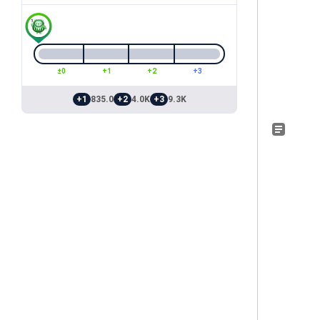
±0
+1
+2
+3
+1
835.0
+2
4.0K
+3
9.3K