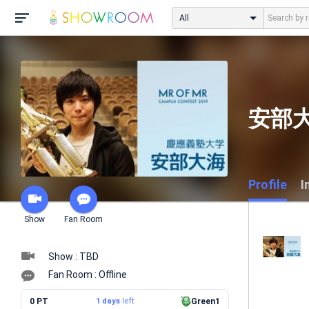
All
安部大
Profile
I
Show
Fan Room
Show : TBD
Fan Room : Offline
0 PT
1 days
left
Green1