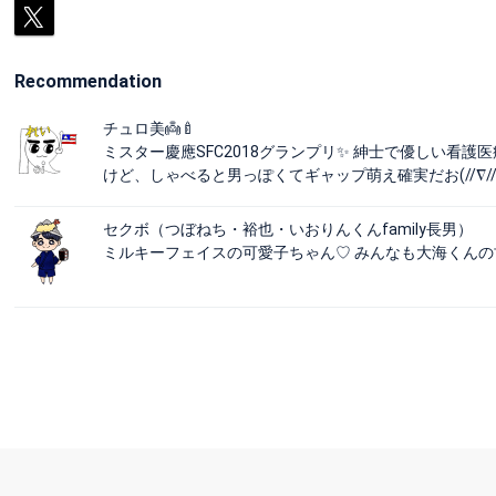
Recommendation
チュロ美👼🍼
ミスター慶應SFC2018グランプリ✨ 紳士で優しい看
けど、しゃべると男っぽくてギャップ萌え確実だお(//∇
セクボ（つぼねち・裕也・いおりんくんfamily長男）
ミルキーフェイスの可愛子ちゃん♡ みんなも大海くん