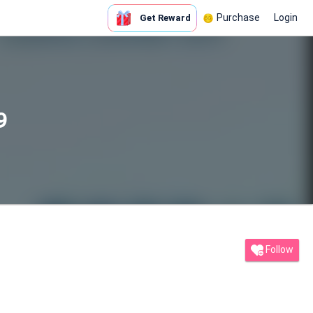
Purchase
Login
Get Reward
9
Follow