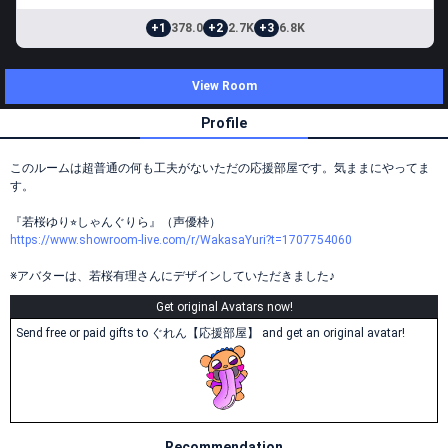
+1
378.0
+2
2.7K
+3
6.8K
View Room
Profile
このルームは超普通の何も工夫がないただの応援部屋です。気ままにやってま
す。
『若桜ゆり⭐︎しゃんぐりら』（声優枠）
https://www.showroom-live.com/r/WakasaYuri?t=1707754060
※アバターは、若桜有理さんにデザインしていただきました♪
Get original Avatars now!
Send free or paid gifts to ぐれん【応援部屋】 and get an original avatar!
Recommendation