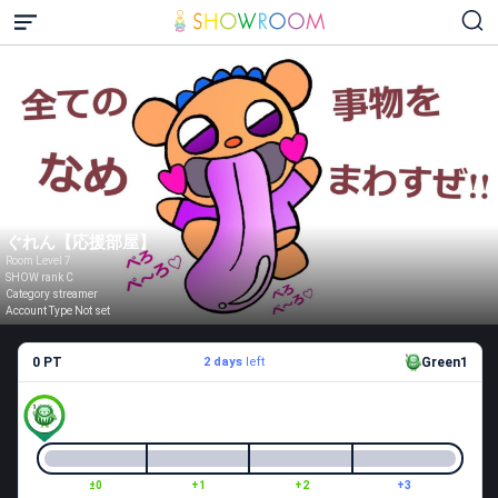
ぐれん【応援部屋】
Room Level 7
SHOW rank C
Category streamer
Account Type Not set
0 PT
2 days
left
Green1
±0
+1
+2
+3