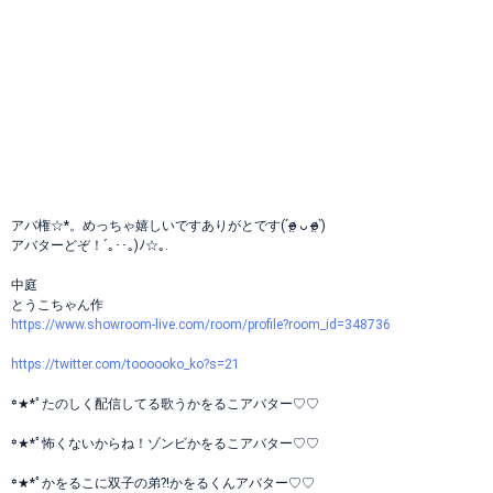
アバ権☆*。めっちゃ嬉しいですありがとです(ˊo̴̶̷̤ ᴗ o̴̶̷̤ˋ)
アバターどぞ！´｡･･｡)ﾉ☆｡.
中庭
とうこちゃん作
https://www.showroom-live.com/room/profile?room_id=348736
https://twitter.com/toooooko_ko?s=21
꙳★*ﾟたのしく配信してる歌うかをるこアバター♡♡
꙳★*ﾟ怖くないからね！ゾンビかをるこアバター♡♡
꙳★*ﾟかをるこに双子の弟?!かをるくんアバター♡♡