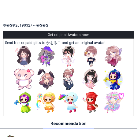
❁❀✿✾20190327～❀✿❀✿
Get original Avatars now!
Send free or paid gifts to かをるこ and get an original avatar!
Recommendation