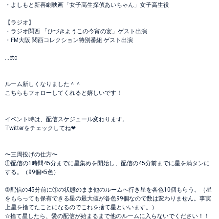
・よしもと新喜劇映画「女子高生探偵あいちゃん」女子高生役
【ラジオ】
・ラジオ関西 「ひづきようこの今宵の宴」ゲスト出演
・FM大阪 関西コレクション特別番組 ゲスト出演
...etc
ルーム新しくなりました＾＾
こちらもフォローしてくれると嬉しいです！
イベント時は、配信スケジュール変わります。
Twitterをチェックしてね❤︎
〜三周投げの仕方〜
①配信の1時間45分までに星集めを開始し、配信の45分前までに星を満タンに
する。（99個×5色）
②配信の45分前に①の状態のまま他のルームへ行き星を各色10個もらう。（星
をもらっても保有できる星の最大値が各色99個なので数は変わりません。事実
上星を捨てたことになるのでこれを捨て星といいます。）
☆捨て星したら、愛の配信が始まるまで他のルームに入らないでください！！