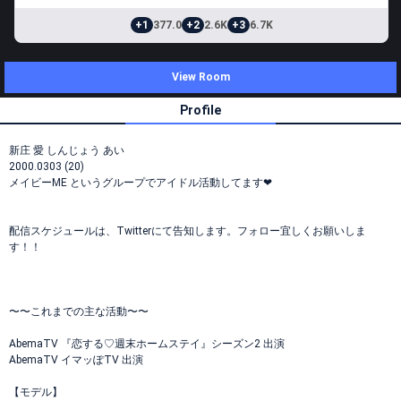
+1
377.0
+2
2.6K
+3
6.7K
View Room
Profile
新庄 愛 しんじょう あい
2000.0303 (20)
メイビーME というグループでアイドル活動してます❤︎
配信スケジュールは、Twitterにて告知します。フォロー宜しくお願いしま
す！！
〜〜これまでの主な活動〜〜
AbemaTV 『恋する♡週末ホームステイ』シーズン2 出演
AbemaTV イマッぽTV 出演
【モデル】