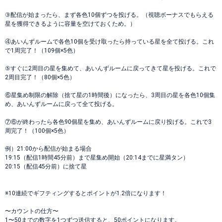
③配信が始まったら、まず各色10個ずつを投げる。（視聴ボーナスでもらえる
星を獲得できるように容量を空けておくため。）
④あいんずルームで各色10個を受け取ったら持っている星を全て投げる。これ
で1周完了！（109個×5色）
⑤すぐに2周目の星を集めて、あいんずルームに戻ってきて星を投げる。これで
2周目完了！（80個×5色）
⑥星集め制限の解除（捨て星の1時間後）になったら、3周目の星を各色10個集
め、あいんずルームに戻って全て投げる。
⑦⑥が終わったら各色90個星を集め、あいんずルームに戻り投げる。これで3
周完了！（100個×5色）
例）21:00から配信が始まる場合
19:15（配信1時間45分前）まで星集め開始（20:14までに星満タン）
20:15（配信45分前）に捨て星
※10連続でギフティングするとポイントが1.2倍になります！
〜カウントの仕方〜
1〜50までの数字を1つずつ送信すると、50ポイントになります。