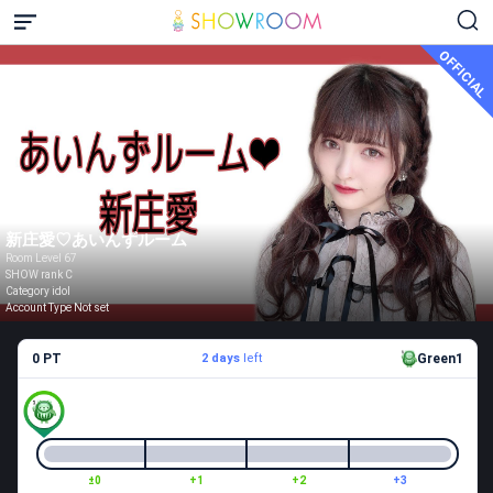
OFFICIAL
新庄愛♡あいんずルーム
Room Level 67
SHOW rank C
Category idol
Account Type Not set
0 PT
2 days
left
Green1
±0
+1
+2
+3