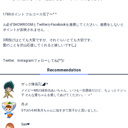
1780ポイント フルコース完了〜^ ^
⚠️必ずSHOWROOMとTwitterかFacebookを連携してください。連携をしないと
ポイントが反映されません、、
3周投げはとても大変ですが、それぐらいとても大切です。
愛のことを沢山応援してくれると嬉しいです(;_;)
Twitter、Instagramフォローしてね(^^)/
Recommendation
ザック隊長㌠◢⁸⁶
メイビーMEの緑担当あいちゃん。いつも一生懸命だけど、ちょっとドジっ
子 そんな愛ちゃんを愛してあげてください｡・:＋°
丹Jr.
STUの今村美月ちゃんに似すぎて双子かと思いました。
Sae❤︎