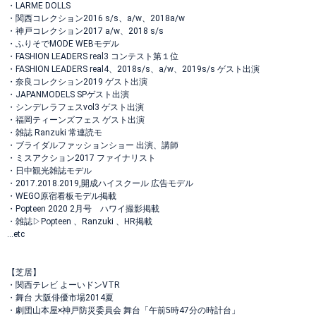
・LARME DOLLS
・関西コレクション2016 s/s、a/w、2018a/w
・神戸コレクション2017 a/w、2018 s/s
・ふりそでMODE WEBモデル
・FASHION LEADERS real3 コンテスト第１位
・FASHION LEADERS real4、2018s/s、a/w、2019s/s ゲスト出演
・奈良コレクション2019 ゲスト出演
・JAPANMODELS SPゲスト出演
・シンデレラフェスvol3 ゲスト出演
・福岡ティーンズフェス ゲスト出演
・雑誌 Ranzuki 常連読モ
・ブライダルファッションショー 出演、講師
・ミスアクション2017 ファイナリスト
・日中観光雑誌モデル
・2017.2018.2019,開成ハイスクール 広告モデル
・WEGO原宿看板モデル掲載
・Popteen 2020 2月号 ハワイ撮影掲載
・雑誌▷Popteen 、Ranzuki 、HR掲載
...etc
【芝居】
・関西テレビ よーいドンVTR
・舞台 大阪俳優市場2014夏
・劇団山本屋×神戸防災委員会 舞台「午前5時47分の時計台」