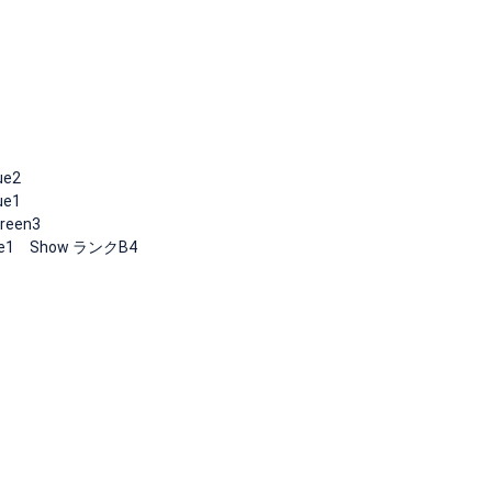
ue2
ue1
een3
e1 Show ランクB4