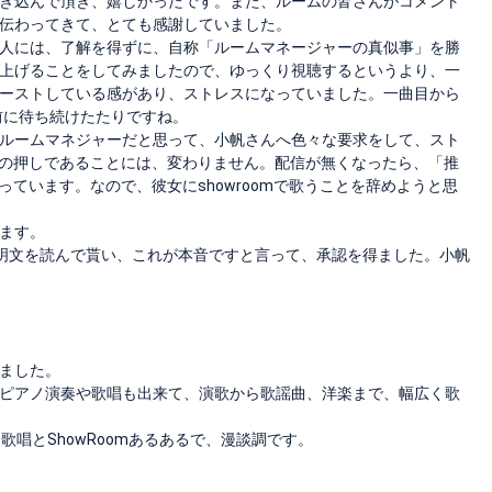
き込んで頂き、嬉しかったです。また、ルームの皆さんがコメント
伝わってきて、とても感謝していました。
人には、了解を得ずに、自称「ルームマネージャーの真似事」を勝
上げることをしてみましたので、ゆっくり視聴するというより、一
ーストしている感があり、ストレスになっていました。一曲目から
前に待ち続けたたりですね。
ルームマネジャーだと思って、小帆さんへ色々な要求をして、スト
唯一の押しであることには、変わりません。配信が無くなったら、「推
っています。なので、彼女にshowroomで歌うことを辞めようと思
ます。
ム説明文を読んで貰い、これが本音ですと言って、承認を得ました。小帆
ました。
ピアノ演奏や歌唱も出来て、演歌から歌謡曲、洋楽まで、幅広く歌
歌唱とShowRoomあるあるで、漫談調です。