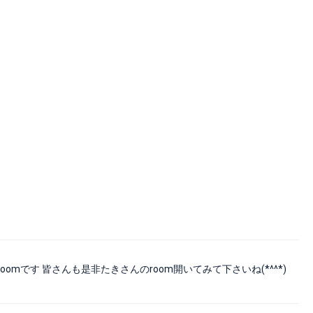
mです 皆さんも是非たきさんのroom開いてみて下さいね(*^^*)