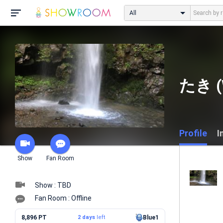
All
たき (W
Profile
I
Show
Fan Room
Show : TBD
Fan Room : Offline
8,896 PT
2 days
left
Blue1