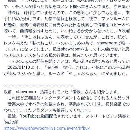
毎回、「しゃおふぁん」ルームでは、私への呼びかけテロップを書
で、小帆さんが喋った言葉をコメント欄へ書き込んで頂き、雰囲気が
課金は、ほぼしていませんので、この恩返しに少しでもと思い、本
手に始めたわけです。配信曲情報を検索して、後で、ファンルームに
所懸命、最初に発表最初に発売された日を検索して情報をコピー＆ペ
聴いて、曲情報を出すために、いつ始まるか分からないのに、PCの
一時、「＠しゃおふぁん」を表示していませんが、これは、私が、
レスを与えた「私のおごり」へのいましめの為で、showroomで
しロス」になってしまい、私はshowroomを去っても未練は無いと思
わせるストレスを与える私の行動は、慎みたいと思っています。
しゃおふぁんの配信を聞くことは、私の若さの源であると思ってい
2026/01/10 より、「＠小帆」復活。これは、小帆にこのルー
が読みづらいかと思い、ルーム名「＠しゃおふぁん」に変えました。
==============================
以前、showroom、活躍されていた『優歌』さんを紹介します。
これほど広範囲なエンターテイメントを配信してくれる人を見つけ
音楽大学でオペラの勉強をされ、卒業されています。初見楽譜での
われます。またフラダンスも披露してくれます。
最近、YouTubeに動画配信されています。ストリートピアノ演奏と
[備忘録]
https://www.showroom-live.com/event/kfbux