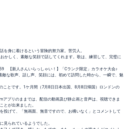
話を身に着けるという冒険的努力家。苦労人。
、おかしく、素敵な笑顔で話してくれます。歌は、練習して、完璧に
3/24 21:59 【新人さんいらっしゃい！】「Cランク限定」カラオケ大会♪
た音程、素敵な歌声、話し声、笑顔には、初めて訪問した時から、一瞬で、魅
のことです。1ケ月間（7月8日日本出国、8月8日帰国）ロンドンの
roomアプリのままでは、配信の動画及び静止画と音声は、視聴できま
ことが出来ました。
を投げて、「無画面、無音ですので、お構いなく」とコメントして
に見られているようでした。