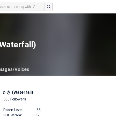
aterfall)
mages/Voices
たき (Waterfall)
506 Followers
Room Level
55
SHOW rank
B