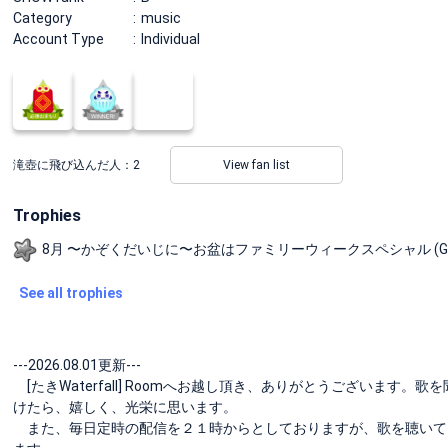
Category
music
Account Type
Individual
滝壺に飛び込んだ人：
2
View fan list
Trophies
8月 〜かぞくだいじに〜お盆はファミリーウィークスペシャル (Green
See all trophies
---2026.08.01更新---
[たきWaterfall] Roomへお越し頂き、ありがとうございま
けたら、嬉しく、光栄に思います。
また、毎日定時の配信を２１時からとしておりますが、歌を聴いて