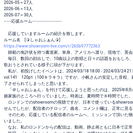
2026-05＝27人
2026-06＝13人
2026-07＝30人
-----応援ルーム--------------------
応援していますルームの紹介を致します。
ルーム名 [🥭しゃおふぁん🥭]
https://www.showroom-live.com/r/265b97772363
師範の免許状を持つ書道家。単身、アメリカへ渡り、現地で、英会
毎日、数回の顔出しで、10曲以上の歌唱と日々の話題をおもしろ
歌おうとされている様子に頭が下がります。
私が、初投げしたイベントは、2024/03/18 18:00 - 2024/0
vol.141 120pt（100キラキラ）ですが、小帆さんの安定し
了させられてしまったと思います。
「＠しゃおふぁん」を付けて応援しようと思ったのは、2025年8月
娘家族のところへ行っていました。時差は、夏時間で８時間でした。
ロンドンでのshowroomの視聴ですが、日本で使っているshow
せんでしたが、配信者のテロップ、曲名、コメント欄は、正常に見る
そのため、応援している配信者のルームへ、ミッションで頂いた物
いました。
なお、私のロンドンからの配信は、動画、静止画ともに日本で正常