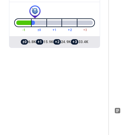
-1
±0
+1
+2
+3
±0
6.8K
+1
15.9K
+2
24.9K
+3
33.4K