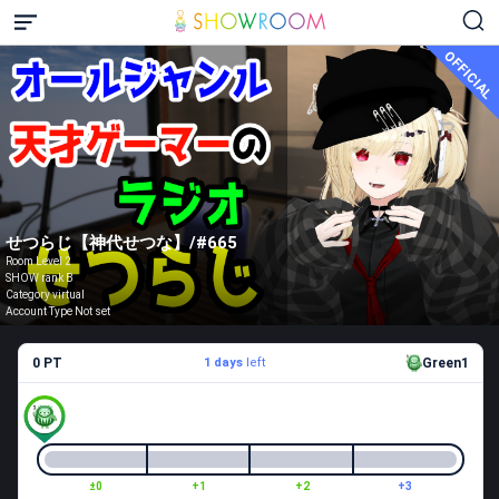
OFFICIAL
せつらじ【神代せつな】/#665
Room Level 2
SHOW rank B
Category virtual
Account Type Not set
0 PT
1 days
left
Green1
±0
+1
+2
+3