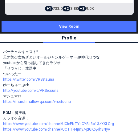
+1
733.0
+2
3.8K
+3
9.0K
View Room
Profile
バーチャルキャスト‼️
天才美少女あざといオールジャンルゲーマーJK神代せつな
youtubeから引っ越してきたラジオ
「せつらじ」放送中
ついったー
https://twitter.com/VRSetsuna
ゆーちゅーぶch
http://youtube.com/c/VRSetsuna
マシュマロ
https://marshmallow-qa.com/vrsetsuna
BGM：魔王魂
カラオケ音源：
https://www.youtube.com/channel/UCIePNTYsCYSd3o13zXKLOrg
https://www.youtube.com/channel/UCTT44jmy7-pIGKpy-Ih8NyA