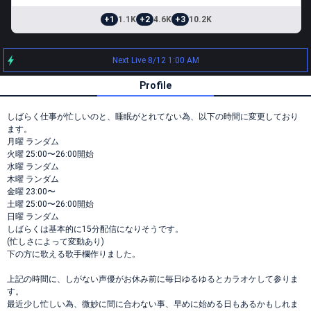
+1
1.1K
+2
4.6K
+3
10.2K
Next Live 8/12 1:00 AM
Profile
しばらく仕事が忙しいのと、睡眠がとれてない為、以下の時間に変更しており
ます。
月曜 ランダム
火曜 25:00〜26:00開始
水曜 ランダム
木曜 ランダム
金曜 23:00〜
土曜 25:00〜26:00開始
日曜 ランダム
しばらくは基本的に15分配信になりそうです。
(忙しさによって変動あり)
下の方に歌える歌手欄作りました。
上記の時間に、しがない声優がお休み前に毎日ゆるゆるとカラオケして参りま
す。
最近少し忙しい為、微妙に間に合わない事、早めに始める日もあるかもしれま