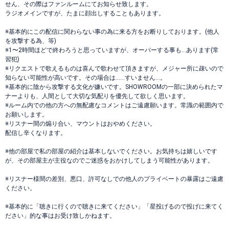
せん、その際はファンルームにてお知らせ致します。
ラジオメインですが、たまに顔出しすることもあります。
※基本的にこの配信に関わらない事の為に来る方をお断りしております。(他人
を攻撃する為、等)
※1〜2時間ほどで終わろうと思っていますが、オーバーする事も…あります(常
習犯)
※リクエストで歌えるものは喜んで歌わせて頂きますが、メジャー所に疎いので
知らない可能性が高いです。その場合は……すいません…。
※基本的に陰から攻撃する文化が嫌いです。SHOWROOMの一部に決められたマ
ナーよりも、人間として大切な気配りを優先して欲しく思います。
※ルーム内での他の方への無配慮なコメントはご遠慮願います。常識の範囲内で
お願いします。
※リスナー間の煽り合い、マウントはおやめください。
配信し辛くなります。
※他の部屋で私の部屋の紹介は基本しないでください。お気持ちは嬉しいです
が、その部屋主が主役なのでご迷惑をおかけしてしまう可能性があります。
※リスナー様間の差別、悪口、許可なしでの他人のプライベートの暴露はご遠慮
ください。
※基本的に「聴きに行くので聴きに来てください」「星投げるので投げに来てく
ださい」的な事はお受け致しかねます。