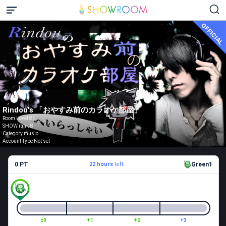
OFFICIAL
Rindou's 「おやすみ前のカラオケ部屋」
Room Level 86
SHOW rank B
Category music
Account Type Not set
0 PT
22 hours
left
Green1
±0
+1
+2
+3