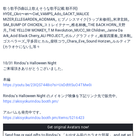
歌う歌手(5曲以上歌えそうな歌手記載 順不同)
HYDE,,L'Arc〜en〜Ciel,,VAMPS,,Ado,,GACKT,,MALICE
MIZER,ELLEGARDEN,,ACIDMAN,, ヒプノシスマイク(ラップ未修得),,米津玄師,,
SiM,,BUMP OF CHICKEN,,ストレイテナー,,椎名林檎,,THE BACK HORN,,天野
月,,THE YELLOW MONKEY,,T.M Revolution,,MUCC,,Mr.Children,,Janne Da
Ark,,Acid Black Cherry,,ALI PROJECT,,ポルノグラフィティ,,椿屋四重奏,,堂本剛,,
ゴスペラーズ,,宇多田ヒカル,,柴咲コウ,,Chara,,Eve,,Sound Horizen,,ルルティア
(カラオケにない),,等々
10/31 Rindou's Halloween Night
ご来場頂きありがとうございました。
本編
https://youtu.be/23IQS7448io?si=UxDdtItSuO4TMw0i
Rindou's Halloween Night のメイキング映像を下記リンク先で販売中。
https://akisyokurindou.booth.pm/
アルバムも発売中です。
https://akisyokurindou.booth.pm/items/5216423
Get original Avatars now!
Send free or paid gifts to Rindou's 「おやすみ前のカラオケ部屋」 and get an