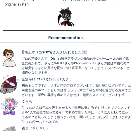
original avatar!
Recommendation
👂塔上マリコ🌹💖皆さんSR入れました(笑)
プロの声優さんで、Disney映画アラジンの物語の中のジーニー🧞の曲で完
全に惹かれて、さらにGACKTさんやL'Arc〜en〜Cielさんの曲は本物なの？
と錯覚するほどの贅沢な配信です‼️寝不足になってしまうくらいハマること
間違いなしです🌹
全無芋(ｾﾞﾝﾅｼｲﾓ)@200万Pガチ
初めましてですが、さすが声のプロでございます。振り幅がエグいです。元
声優志望の声フェチとしては非っっっっ常に耳福な時間を過ごせるお声でご
ざいます。深夜に耳服を求める方はぜひ。超絶おススメでございます笑
くらら
Rindouさんは色んな声を出せる人で歌声は魅力的です 特にヒプノシスマイ
クを1人で生歌で歌ってるそうで初めて聞いた時は、え？ほんと1人で歌っ
てるの？と疑ってしまう位うまいです！聞いてしまったら沼にはまりますよ
Rindouワールドへきてね
霧切（きりぎり）