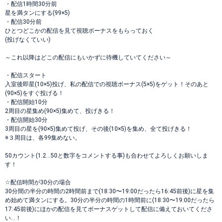
・配信1時間30分前
星を満タンにする(99×5)
・配信30分前
ひとつどこかの配信を見て視聴ボーナスをもらっておく
(投げなくていい)
～これ以降はどこの配信にもいかずに待機していてください～
・配信スタート
入室後即星(10×5)投げ、私の配信での視聴ボーナス(5×5)をゲット！そのあと
(90×5)をすぐ投げる！
・配信開始10分
2周目の星集め(90×5)集めて、投げきる！
・配信開始30分
3周目の星を(90×5)集めて投げ、その後(10×5)を集め、全て投げきる！
※３周目は、各99集めない。
50カウント(1.2…50と数字をコメントする事)も合わせてよろしくお願いしま
す！
☆配信時間が30分の場合
30分間の半分の時間の2時間前まで(18:30〜19:00だったら16:45前後)に星を集
め始めて満タンにする。30分の半分の時間の1時間前に(18:30〜19:00だったら
17:45前後)にほかの配信を見てボーナスゲットして配信に備えておいてくださ
い…！