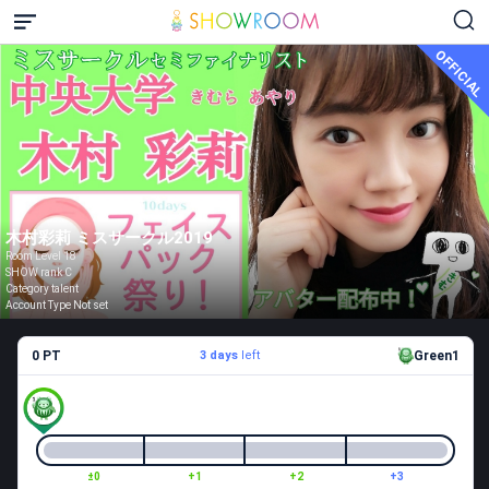
OFFICIAL
木村彩莉 ミスサークル2019
Room Level 18
SHOW rank C
Category talent
Account Type Not set
0 PT
3 days
left
Green1
±0
+1
+2
+3