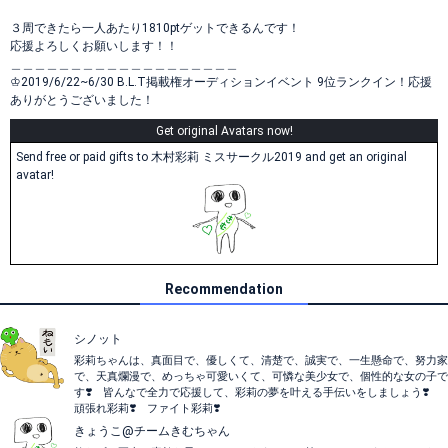
３周できたら一人あたり1810ptゲットできるんです！
応援よろしくお願いします！！
＿＿＿＿＿＿＿＿＿＿＿＿＿＿＿＿＿＿＿
♔︎2019/6/22~6/30 B.L.T掲載権オーディションイベント 9位ランクイン！応援
ありがとうございました！
Get original Avatars now!
Send free or paid gifts to 木村彩莉 ミスサークル2019 and get an original
avatar!
Recommendation
シノット
彩莉ちゃんは、真面目で、優しくて、清楚で、誠実で、一生懸命で、努力家
で、天真爛漫で、めっちゃ可愛いくて、可憐な美少女で、個性的な女の子で
す❣️ 皆んなで全力で応援して、彩莉の夢を叶える手伝いをしましょう❣️
頑張れ彩莉❣️ ファイト彩莉❣️
きょうこ@チームきむちゃん