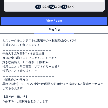
+1
132.0
+2
2.0K
+3
5.4K
View Room
Profile
ミスサークルコンテストに出場中の木村彩莉(あやり)です！
応援よろしくお願いします！
＿＿＿＿＿＿＿＿＿＿＿＿＿＿＿＿＿
中央大学文学部3年 / 名古屋出身
好きな食べ物：コンビニアイス、らーめん
好きな芸能人：川口春奈、日向坂46
得意なこと：早口言葉、ソフトクリーム巻き
苦手なこと：絵を描くこと
＿＿＿＿＿＿＿＿＿＿＿＿＿＿＿＿＿＿
☆星集めのやり方☆
星はプロ枠(アマチュア枠以外)の配信を約30秒ほど視聴すると視聴ボーナスと
してもらえます！
【星投げ３周方法】
⚠︎必ずSNSと連携をおねがいします