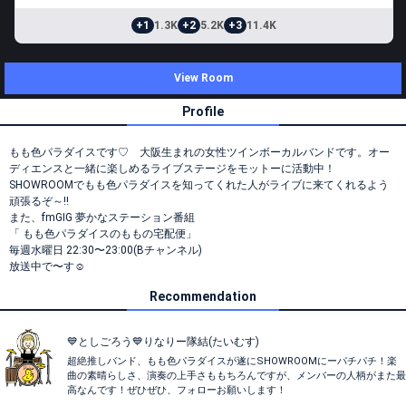
+1
1.3K
+2
5.2K
+3
11.4K
View Room
Profile
もも色パラダイスです♡ 大阪生まれの女性ツインボーカルバンドです。オー
ディエンスと一緒に楽しめるライブステージをモットーに活動中！
SHOWROOMでもも色パラダイスを知ってくれた人がライブに来てくれるよう
頑張るぞ～‼
また、fmGIG 夢かなステーション番組
「 もも色パラダイスのももの宅配便」
毎週水曜日 22:30〜23:00(Bチャンネル)
放送中で〜す☺️
Recommendation
💙としごろう💙りなりー隊結(たいむす)
超絶推しバンド、もも色パラダイスが遂にSHOWROOMにーパチパチ！楽
曲の素晴らしさ、演奏の上手さももちろんですが、メンバーの人柄がまた最
高なんです！ぜひぜひ、フォローお願いします！