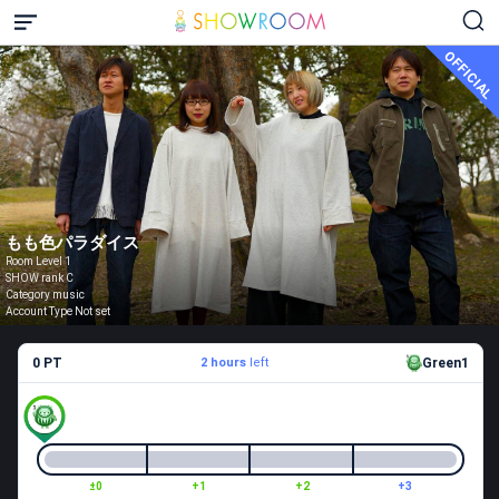
OFFICIAL
もも色パラダイス
Room Level 1
SHOW rank C
Category music
Account Type Not set
0 PT
2 hours
left
Green1
±0
+1
+2
+3