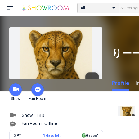
All
りー
Profile
I
Show
Fan Room
Show : TBD
Fan Room : Offline
0 PT
1 days
left
Green1