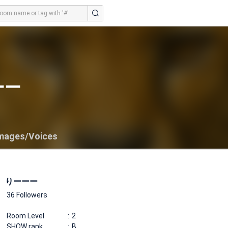
ーー
mages/Voices
りーーー
36 Followers
Room Level
2
SHOW rank
B