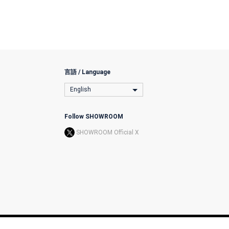
言語 / Language
English
Follow SHOWROOM
SHOWROOM Official X
l Transactions
License
The Terms
Privacy Policy