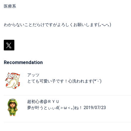
医療系
わからないことだらけですがよろしくお願いします(｡ᵕᴗᵕ｡)
Recommendation
アッツ
とても可愛い子です！心洗われます(*´-`)
超初心者@ＲＹＵ
夢が叶うとぃぃd(＞ω＜｡)ね！ 2019/07/23