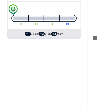
±0
+1
+2
+3
+1
733.0
+2
3.8K
+3
9.0K