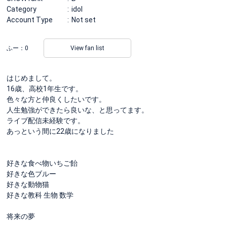
Category
idol
Account Type
Not set
ふー：
0
View fan list
はじめまして。
16歳、高校1年生です。
色々な方と仲良くしたいです。
人生勉強ができたら良いな、と思ってます。
ライブ配信未経験です。
あっという間に22歳になりました
好きな食べ物いちご飴
好きな色ブルー
好きな動物猫
好きな教科 生物 数学
将来の夢