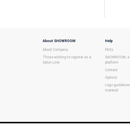
About SHOWROOM
Help
About Company
FAQs
Those wishing to register as a
SHOWROOM, a f
Salon Liver
platform
Contact
Opinion
Logo guideline
material
©SHOWROOM Inc.