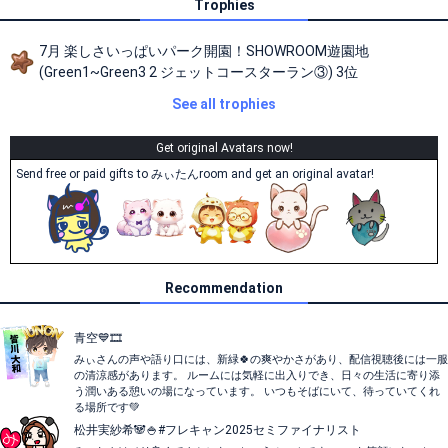
Trophies
7月 楽しさいっぱいパーク開園！SHOWROOM遊園地
(Green1~Green3 2 ジェットコースターラン③) 3位
See all trophies
Get original Avatars now!
Send free or paid gifts to みぃたんroom and get an original avatar!
Recommendation
青空💙🎞️
みぃさんの声や語り口には、新緑🍀の爽やかさがあり、配信視聴後には一服
の清涼感があります。 ルームには気軽に出入りでき、日々の生活に寄り添
う潤いある憩いの場になっています。 いつもそばにいて、待っていてくれ
る場所です💚
松井実紗希🐼🍚#フレキャン2025セミファイナリスト