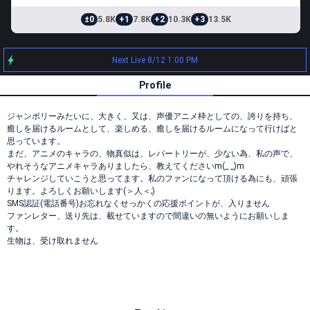
±0
5.8K
+1
7.8K
+2
10.3K
+3
13.5K
Next Live 8/12 1:00 PM
Profile
ジャンボリーみたいに、大きく、又は、声優アニメ枠としての、誇りを持ち、
癒しを届けるルームとして、楽しめる、癒しを届けるルームになって行けばと
思っています。
まだ、アニメのキャラの、物真似は、レパートリーが、少ない為、私の声で、
やれそうなアニメキャラありましたら、教えてくださいm(_ _)m
チャレンジしていこうと思ってます。私のファンになって頂ける為にも、頑張
ります。よろしくお願いします(＞人＜;)
SMS認証(電話番号)お忘れなくせっかくの応援ポイントが、入りません
ファンレター、送り先は、載せていますので間違いの無いようにお願いしま
す。
生物は、受け取れません