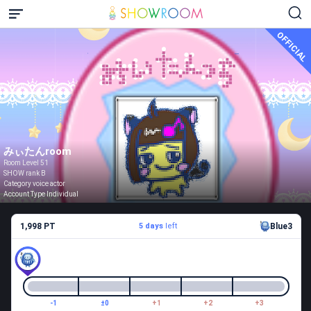
OFFICIAL
みぃたんroom
Room Level 51
SHOW rank B
Category voice actor
Account Type Individual
1,998 PT
5 days
left
Blue3
-1
±0
+1
+2
+3