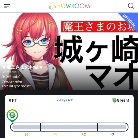
OFFICIAL
★魔王さまのお城★
Room Level 1
SHOW rank C
Category virtual
Account Type Not set
0 PT
2 days
left
Green1
±0
+1
+2
+3