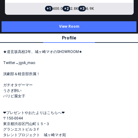
+1
400.0
+2
2.8K
+3
6.9K
View Room
Profile
★道玄坂高校2年、城ヶ崎マオのSHOWROOM★
Twitter→jgsk_mao
演劇部＆軽音部所属！
ガチオタゲーマー
うさぎ飼い
パリピ腐女子
❤プレゼントやおたよりはこちらへ❤
〒150-0044
東京都渋谷区円山町１５−３
グランエストビル３Ｆ
タレントプロジェクト 城ヶ崎マオ宛