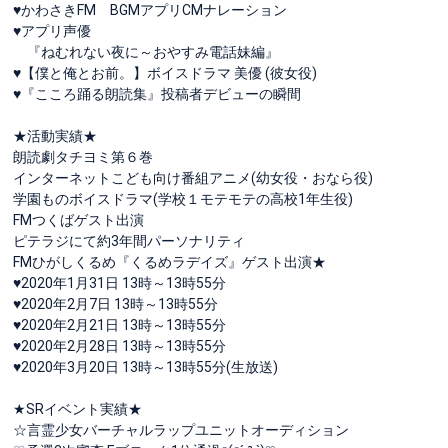
♥かわさきFM BGMアプリCMナレーション
♥アプリ声優
『ねむれない夜に～おやすみ電話妹編』
♥️【僕と俺とお前。】ボイスドラマ 美優 (彼女役)
♥️『こころ踊る朗読集』投稿者デビューの瞬間
★活動実績★
朗読劇タチヨミ第６巻
インターネットこども向け番組アニメ(幼女役・おなら役)
学園ものボイスドラマ(学校１モテモテの高校1年生役)
FMつくばゲスト出演
ピテラジにて約3年間パーソナリティ
FMひがしくるめ『くるめラデイズ』ゲスト出演★
♥️2020年1月31日 13時～13時55分
♥️2020年2月7日 13時～13時55分
♥️2020年2月21日 13時～13時55分
♥️2020年2月28日 13時～13時55分
♥️2020年3月20日 13時～13時55分(生放送)
★SRイベント実績★
☆言霊少女バーチャルラップユニットオーディション