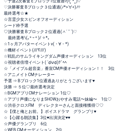
♡予選2次審査 Eブロック1位通過୧(୧ˊ͈ ³ ˋ͈)♡
♡決勝審査 Bブロック３位通過(ﾉ*>∀<)ﾉ♡
最終選考☆★
☆言霊少女スピンオフオーディション
シード枠予選
♡決勝審査 Bブロック２位通過(ㅅ´ ˘ `)♡
最終選考\(｡˃ ᵕ ˂ )/ ✧*｡
☆1ヶ月アバターイベントv(・∀・*)
☆機材イベント(///∇///)
☆戦乱のサムライキングダム声優オーディション 13位
☆視聴者倍増イベント( ´థ౪థ)ｸﾞﾍﾍ
☆「メイプル超音楽」番宣CM声優オーディション！！ 3位
☆アニメイトCMナレーター
予選 ⇒ Bブロック1位通過ありがとうございます♥️
決勝 ⇒ ５位♡最終選考決定
☆BGMアプリCMナレーション 1位♡
☆アプリ声優になりまSHOWおやすみ電話〜妹編〜 1位♡
☆渋谷クロスFM ディレクターさんと面接権獲得♡♡
☆【僕と俺とお前。】ボイスドラマ グランプリ♥️
☆【心躍る朗読集】3位♥️出演決定♥️♥️
☆声優グランプリ 6位
☆WEB CMオーディション 2位