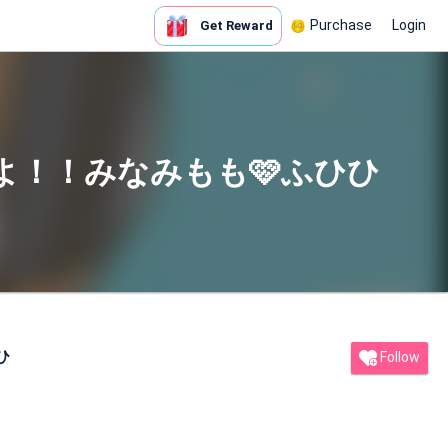
Purchase
Login
Get Reward
よ！！みなみもも🩷ふひひ
ひ
Follow