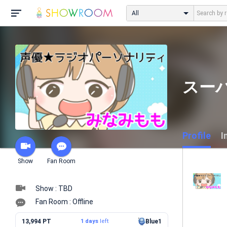
All
スー
Profile
I
Show
Fan Room
Show : TBD
Fan Room : Offline
13,994 PT
1 days
left
Blue1