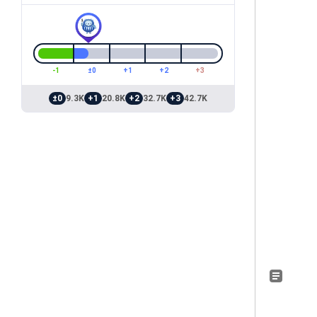
-1
±0
+1
+2
+3
±0
9.3K
+1
20.8K
+2
32.7K
+3
42.7K