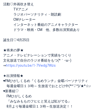
活動♡外画吹き替え
TVアニメ
ラジオパーソナリティ・朗読劇
CMナレーター
インターネット番組のアニメキャラクター
ドラマ・映画・CM 他、多数出演実績あり
誕生日♡4月25日
★将来の夢★
アニメ・テレビナレーションで実績をつくり
文化放送で自分のラジオ番組をもつ(*｀･ω･)ゞ
⇒
https://youtu.be/1-7Vwdg7Wzs
★出演情報★
♥FMひがしくるめ『くるめランチ』金曜パーソナリティ
毎週金曜日１３時～ 生放送でおとどけ中(*^▽^)/★*☆♪
♥新番組♡
FMひがしくるめ
『みなみもものフヒヒと笑えば虹がでる』
8月より毎週金曜日１３時～生放送決定！！