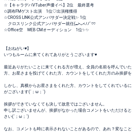
☆【キャラデパVTuber声優イベ】2位 最終選考
✩調布FMゲスト出演 1位♡出演権獲得
☆CROSS LINK公式アンバサダー決定戦✨ 1位
クロスリンク公式アンバサダー就任(⑉>ᴗ<ﾉﾉﾞ♡♡
☆Office空 WEB CMオーディション 1位✨✨
【おねがい♥️】
いつもルームに来てくれてありがとうございます♥️
最近ありがたいことに来てくれる方が増え、全員の名前を呼んでいた
方、お星さまを投げてくれた方、カウントをしてくれた方のみ挨拶を
しかし、真横からお星さまをくれた方、カウントをしてくれているに
がございます(´；ω；`)
挨拶ができていなくても決して故意ではございません。
申し訳ございませんが、挨拶がなかった場合コメントをいただけると
さい(´；ω；`)
なお、コメントも時に表示されないことがあるので、あれ？変なこと書