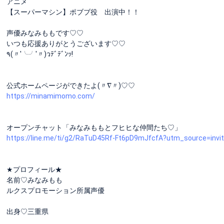
アニメ
【スーパーマシン】ポブブ役 出演中！！
声優みなみももです♡♡
いつも応援ありがとうございます♡♡
٩(〃'╰╯'〃)วﾃﾞﾃﾞﾝｯ!
公式ホームページができたよ(〃∇〃)♡♡
https://minamimomo.com/
オープンチャット「みなみももとフヒヒな仲間たち♡」
https://line.me/ti/g2/RaTuD45Rf-Ft6pD9mJfcfA?utm_source=inv
★プロフィール★
名前♡みなみもも
ルクスプロモーション所属声優
出身♡三重県