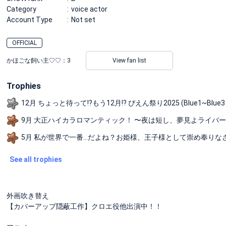
Category
voice actor
Account Type
Not set
OFFICIAL
かほごな飼い主♡♡：
3
View fan list
Trophies
12月 ちょっと待って!?もう12月!? ぴえん祭り2025 (Blue1~Blue
9月 大正ハイカラロマンティック！ 〜夜は短し、夢見よライバー〜 (Blu
5月 私が世界で一番…だよね？お姫様、王子様として崇め奉りなさいっ！
See all trophies
外画吹き替え
【カバーアップ隠蔽工作】クロエ役他出演中！！