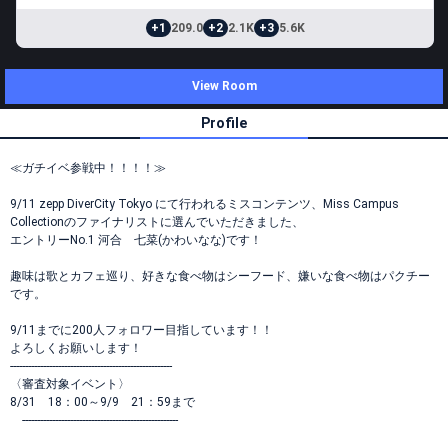
+1
209.0
+2
2.1K
+3
5.6K
View Room
Profile
≪ガチイベ参戦中！！！！≫
9/11 zepp DiverCity Tokyo にて行われるミスコンテンツ、Miss Campus
Collectionのファイナリストに選んでいただきました、
エントリーNo.1 河合 七菜(かわいなな)です！
趣味は歌とカフェ巡り、好きな食べ物はシーフード、嫌いな食べ物はパクチー
です。
9/11までに200人フォロワー目指しています！！
よろしくお願いします！
------------------------------------------------------
〈審査対象イベント〉
8/31 18：00～9/9 21：59まで
----------------------------------------------------