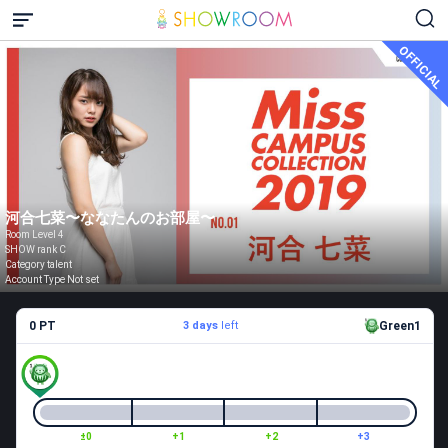
OFFICIAL
河合七菜〜ななたんのお部屋〜
Room Level 4
SHOW rank C
Category talent
Account Type Not set
0 PT
3 days
left
Green1
±0
+1
+2
+3