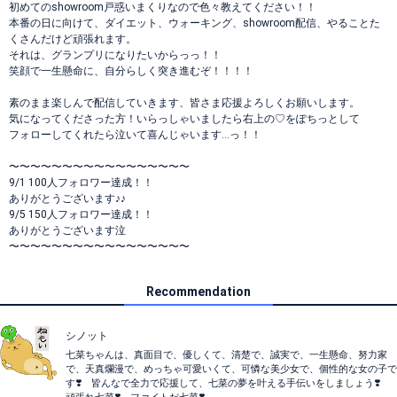
初めてのshowroom戸惑いまくりなので色々教えてください！！
本番の日に向けて、ダイエット、ウォーキング、showroom配信、やることた
くさんだけど頑張れます。
それは、グランプリになりたいからっっ！！
笑顔で一生懸命に、自分らしく突き進むぞ！！！！
素のまま楽しんで配信していきます、皆さま応援よろしくお願いします。
気になってくださった方！いらっしゃいましたら右上の♡をぽちっとして
フォローしてくれたら泣いて喜んじゃいます…っ！！
〜〜〜〜〜〜〜〜〜〜〜〜〜〜〜〜〜
9/1 100人フォロワー達成！！
ありがとうございます♪♪
9/5 150人フォロワー達成！！
ありがとうございます泣
〜〜〜〜〜〜〜〜〜〜〜〜〜〜〜〜〜
Recommendation
シノット
七菜ちゃんは、真面目で、優しくて、清楚で、誠実で、一生懸命、努力家
で、天真爛漫で、めっちゃ可愛いくて、可憐な美少女で、個性的な女の子で
す❣️ 皆んなで全力で応援して、七菜の夢を叶える手伝いをしましょう❣️