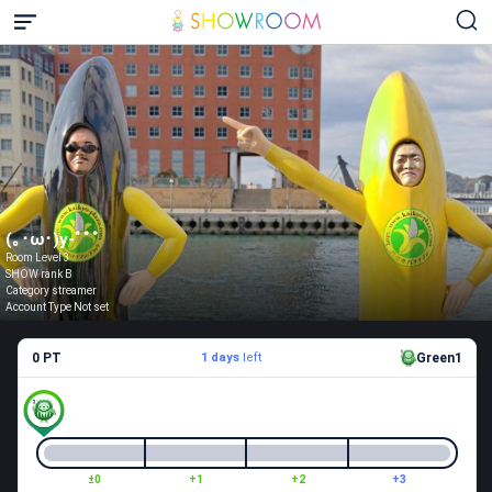
(｡･ω･)y-ﾟﾟﾟ
Room Level 3
SHOW rank B
Category streamer
Account Type Not set
0 PT
1 days
left
Green1
±0
+1
+2
+3