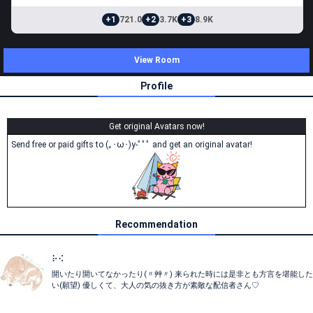
+1
721.0
+2
3.7K
+3
8.9K
View Room
Profile
Get original Avatars now!
Send free or paid gifts to (｡･ω･)y-ﾟﾟﾟ and get an original avatar!
Recommendation
⠗⠪
開いたり開いてなかったり(〃艸〃) 来られた時には是非とも方言を堪能した
い(願望) 優しくて、大人の気の抜き方が素敵な配信者さん♡