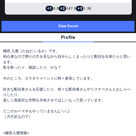
+1
0.0
+2
147.0
+3
1.3K
View Room
Profile
種田 入鹿（たねだ いるか）です。
初心者なので周りの方を見ながら自分らしくまったりと配信を出来たらと思い
ます。
歌を歌ったり、雑談したり、かな？
今のところ、カラオケイベントに時々参加しています。
好きな配信者さんを応援したり、色々な配信者さんやリスナーさんとおしゃべ
りしたり。
楽しく真面目な空間を共有させてほしいなって思っています。
どこのルーマネもやっていません(｡ᵕᴗᵕ｡)
（力不足なので）
○種田入鹿情報○