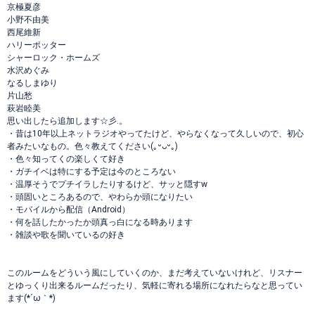
京極夏彦
小野不由美
西尾維新
ハリーポッター
シャーロック・ホームズ
水沢めぐみ
なるしまゆり
片山愁
萩岩睦美
思い出したら追加します☆彡.。
・昔は10年以上ネットラジオやってたけど、やらなくなって久しいので、初心
者みたいなもの。色々教えてください(｡ᵕᴗᵕ｡)
・色々知ってくの楽しくて好き
・ガチイベは特にする予定は今のところない
・温厚そうでプチイラしたりするけど、サッと隠すw
・頭固いところあるので、やわらか頭になりたい
・モバイルから配信（Android）
・何を話したかったか頭真っ白になる時あります
・雑談や歌を聞いているの好き
このルームをどういう風にしていくのか、まだ考えていないけれど、リスナー
とゆっくり出来るルームだったり、気軽に寄れる場所になれたらなと思ってい
ます(*´ω｀*)