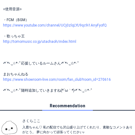
○使用音源○
・FCM（BGM）
https://www.youtube.com/channel/UCj0zlqLYU9qc9i1AnyFyofQ
・歌っちゃ王
http://tomomusic.co.jp/utachaoh/index.html
•*¨*•.¸¸☆*･ﾟ応援しているルームさん•*¨*•.¸¸☆*･ﾟ
まおちゃんねる
https://www.showroom-live.com/room/fan_club?room_id=270616
•*¨*•.¸¸☆*･ﾟ随時追加していきますね(*´ω｀*)•*¨*•.¸¸☆*･ﾟ
Recommendation
さくらここ
入鹿ちゃん♡ 私の配信でも沢山盛り上げてくれたり、素敵なコメントあり
がとう。 夢に向かって頑張ってください♪