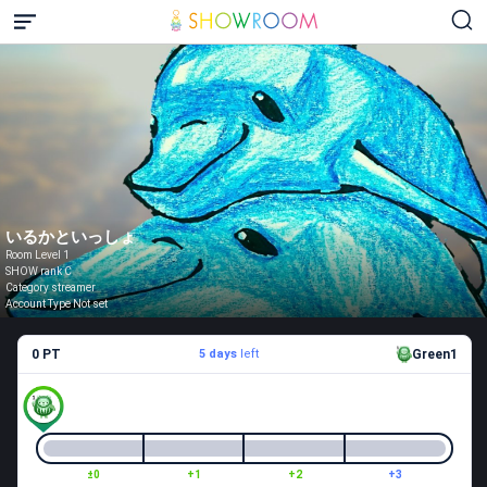
いるかといっしょ
Room Level 1
SHOW rank C
Category streamer
Account Type Not set
0 PT
5 days
left
Green1
±0
+1
+2
+3