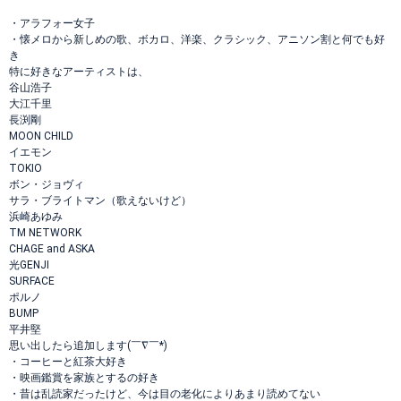
・アラフォー女子
・懐メロから新しめの歌、ボカロ、洋楽、クラシック、アニソン割と何でも好
き
特に好きなアーティストは、
谷山浩子
大江千里
長渕剛
MOON CHILD
イエモン
TOKIO
ボン・ジョヴィ
サラ・ブライトマン（歌えないけど）
浜崎あゆみ
TM NETWORK
CHAGE and ASKA
光GENJI
SURFACE
ポルノ
BUMP
平井堅
思い出したら追加します(￣∇￣*)ゞ
・コーヒーと紅茶大好き
・映画鑑賞を家族とするの好き
・昔は乱読家だったけど、今は目の老化によりあまり読めてない