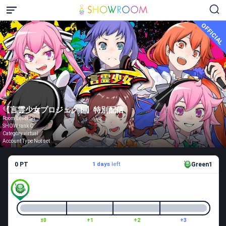
OFFICIAL
【言霊少女プロジェクト】特別配信
Room Level 58
SHOW rank C
Category virtual
Account Type Not set
0 PT
1 days
left
Green1
±0
+1
+2
+3