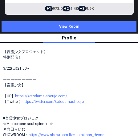
+1
973.0
+2
4.4K
+3
9.9K
View Room
Profile
【言霊少女プロジェクト】
特別配信！
3/22(日)21:00~
ーーーーーーーーー
【言霊少女】
【HP】
https://kotodama-shoujo.com/
【Twitter】
https://twitter.com/kotodamashoujo
■言霊少女プロジェクト
☆Microphone soul spinners☆
▼向田らいむ
SHOWROOM：
https://www.showroom-live.com/mss_rhyme