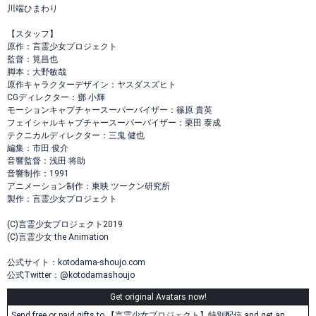
川端ひまわり
【スタッフ】
原作：言霊少女プロジェクト
監督：筧昌也
脚本：大野敏哉
原作キャラクターデザイン：ヤスダスズヒト
CGディレクター：鄧 小輝
モーションキャプチャースーパーバイザー：篠原 貴英
フェイシャルキャプチャースーパーバイザー：栗田 泰成
テクニカルディレクター：三鬼 健也
編集：市田 俊介
音響監督：浅田 将助
音響制作：1991
アニメーション制作：東映 ツークン研究所
製作：言霊少女プロジェクト
(C)言霊少女プロジェクト2019
(C)言霊少女 the Animation
公式サイト：kotodama-shoujo.com
公式Twitter：@kotodamashoujo
Get original Avatars now!
Send free or paid gifts to 【言霊少女プロジェクト】特別配信 and get an