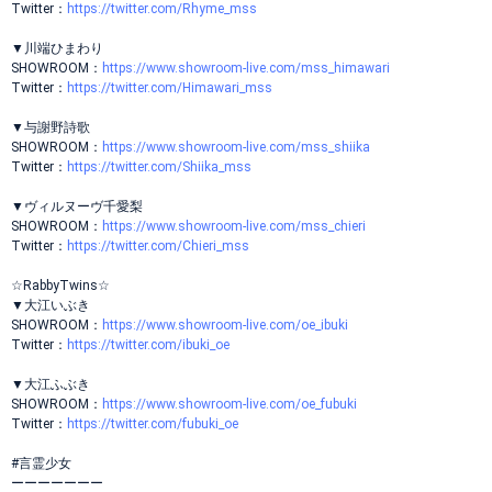
Twitter：
https://twitter.com/Rhyme_mss
▼川端ひまわり
SHOWROOM：
https://www.showroom-live.com/mss_himawari
Twitter：
https://twitter.com/Himawari_mss
▼与謝野詩歌
SHOWROOM：
https://www.showroom-live.com/mss_shiika
Twitter：
https://twitter.com/Shiika_mss
▼ヴィルヌーヴ千愛梨
SHOWROOM：
https://www.showroom-live.com/mss_chieri
Twitter：
https://twitter.com/Chieri_mss
☆RabbyTwins☆
▼大江いぶき
SHOWROOM：
https://www.showroom-live.com/oe_ibuki
Twitter：
https://twitter.com/ibuki_oe
▼大江ふぶき
SHOWROOM：
https://www.showroom-live.com/oe_fubuki
Twitter：
https://twitter.com/fubuki_oe
#言霊少女
ーーーーーーー