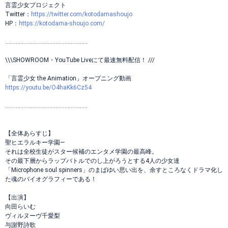
言霊少女プロジェクト
Twitter：
https://twitter.com/kotodamashoujo
HP：
https://kotodama-shoujo.com/
......................................................
\\\SHOWROOM・YouTube Liveにて最速無料配信！ ///
「言霊少女 the Animation」オープニング動画
https://youtu.be/O4haKk6Cz54
......................................................
【全体あらすじ】
聖ヒエラルキー学園―
それは全校生徒がスター候補のエンタメ学園の最高峰。
その最下層からラップバトルでのし上がろうとする4人の少女達
「Microphone soul spinners」のまばゆい思い出を、余すところなくドラマ化し
た魂のバイオグラフィーである！
【出演】
向田らいむ
ヴィルヌーヴ千愛梨
与謝野詩歌