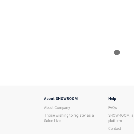
About SHOWROOM
Help
About Company
FAQs
Those wishing to register as a
SHOWROOM, a f
Salon Liver
platform
Contact