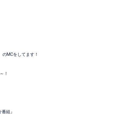
ジ】のMCをしてます！
～！
介番組』