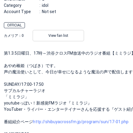
Category
idol
Account Type
Not set
OFFICIAL
カメリア：
0
View fan list
第1.3.5日曜日、17時～渋谷クロスFM放送中のラジオ番組【ミミラ
あやめ椿姫（つばき）です。
声の魔法使いとして、今日が幸せになるような魔法の声で配信します
SUNDAY/17:00-17:50
サブカルチャーラジオ
「ミミラジ」
youtubeっぽい！新感覚FMラジオ『ミミラジ』
YouTuber・ライバー・エンターテイナーさんを応援する『ゲスト紹
番組紹介ページ
http://shibuyacrossfm.jp/program/sun/17-01.php