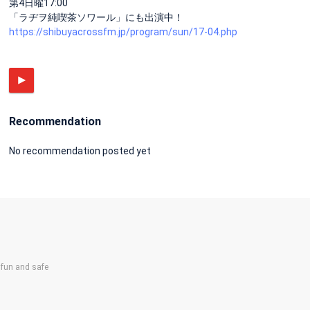
第4日曜17:00
「ラヂヲ純喫茶ソワール」にも出演中！
https://shibuyacrossfm.jp/program/sun/17-04.php
Recommendation
No recommendation posted yet
un and safe