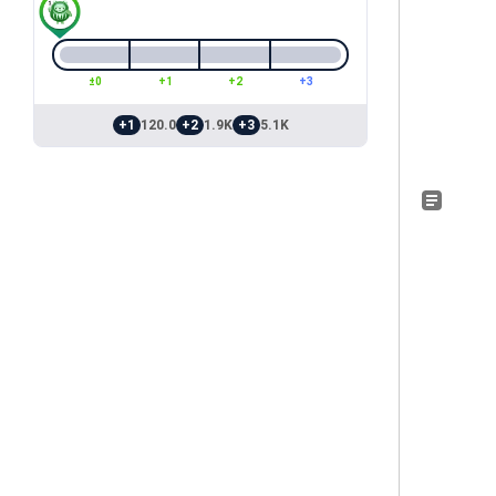
±0
+1
+2
+3
+1
120.0
+2
1.9K
+3
5.1K