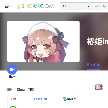
All
椿姫i
Profile
Show
Show : TBD
0 PT
3 days
left
Green1