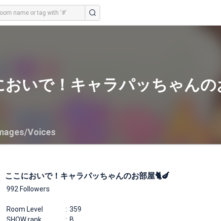
においで！キャラパッちゃんのお部
mages/Voices
ここにおいで！キャラパッちゃんのお部屋🐈🍆
992 Followers
Room Level
359
SHOW rank
B