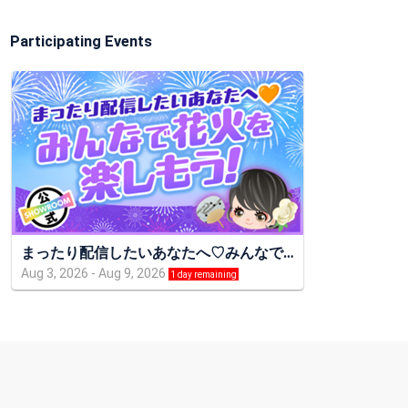
Participating Events
まったり配信したいあなたへ♡みんなで
花火を楽しもう！vol.292
Aug 3, 2026 - Aug 9, 2026
1 day remaining