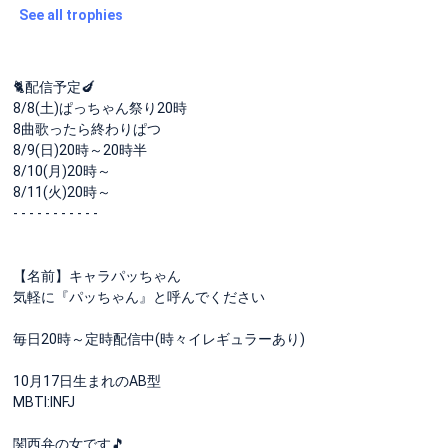
See all trophies
🐈配信予定🍆
8/8(土)ぱっちゃん祭り20時
8曲歌ったら終わりぱつ
8/9(日)20時～20時半
8/10(月)20時～
8/11(火)20時～
- - - - - - - - - - -
【名前】キャラパッちゃん
気軽に『パッちゃん』と呼んでください
毎日20時～定時配信中(時々イレギュラーあり)
10月17日生まれのAB型
MBTI:INFJ
関西弁の女です🎵