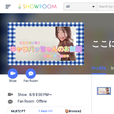
All
ここ
Profile
I
Show
Fan Room
Show : 8/8 8:00 PM〜
Fan Room : Offline
64,872 PT
1 days
left
Bronze2