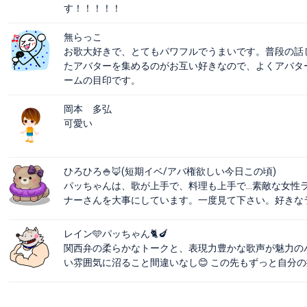
す！！！！！
無らっこ
お歌大好きで、とてもパワフルでうまいです。普段の話
たアバターを集めるのがお互い好きなので、よくアバタ
ームの目印です。
岡本 多弘
可愛い
ひろひろ🍚🦊(短期イベ/アバ権欲しい今日この頃)
パッちゃんは、歌が上手で、料理も上手で…素敵な女性
ナーさんを大事にしています。一度見て下さい。好きな
レイン🩵パッちゃん🐈🍆
関西弁の柔らかなトークと、表現力豊かな歌声が魅力の
い雰囲気に沼ること間違いなし😊 この先もずっと自分の