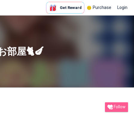
Purchase
Login
Get Reward
屋🐈🍆
Follow