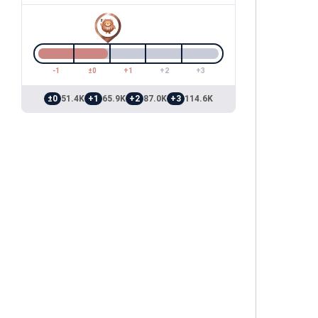
-1
±0
+1
+2
+3
±0
51.4K
+1
65.9K
+2
87.0K
+3
114.6K