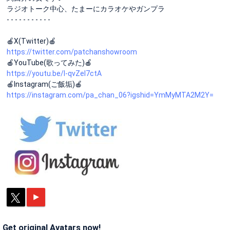
ラジオトーク中心、たまーにカラオケやガンプラ
- - - - - - - - - - -
🍎X(Twitter)🍎
https://twitter.com/patchanshowroom
🍎YouTube(歌ってみた)🍎
https://youtu.be/I-qvZel7ctA
🍎Instagram(ご飯垢)🍎
https://instagram.com/pa_chan_06?igshid=YmMyMTA2M2Y=
Get original Avatars now!