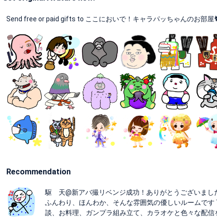
Send free or paid gifts to ここにおいで！キャラパッちゃんのお部屋🐈🍆 and
Recommendation
駆 天@新アバ撮リベンジ成功！ありがとうございまし
ふんわり、ほんわか、そんな雰囲気の優しいルームです 
談、お料理、ガンプラ組み立て、カラオケと色々な配信