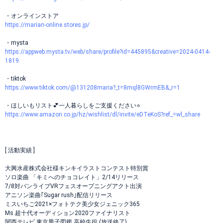
・オンラインストア
https://marian-online.stores.jp/
・mysta
https://appweb.mysta.tv/web/share/profile?id=445895&creative=2024-0414-
1819
・tiktok
https://www.tiktok.com/@131208maria?_t=8mql8GWrmEB&_r=1
・ほしいもリスト💕一人暮らしをご支援ください⭐️
https://www.amazon.co.jp/hz/wishlist/dl/invite/eDTeKoS?ref_=wl_share
[ 活動実績 ]
大興水産株式会社様キンキイラストコンテスト特別賞
ソロ楽曲 「キミへのチョコレイト」2/14リリース
7/8対バンライブVRフェスオープニングアクト出演
アニソン楽曲｢Sugar rush｣配信リリース
ミスいちご2021×フォトテク美少女ジェニック365
Ms.超十代オーディション2020ファイナリスト
関西テレビ 東京男子図鑑 高校生役 (放送終了)