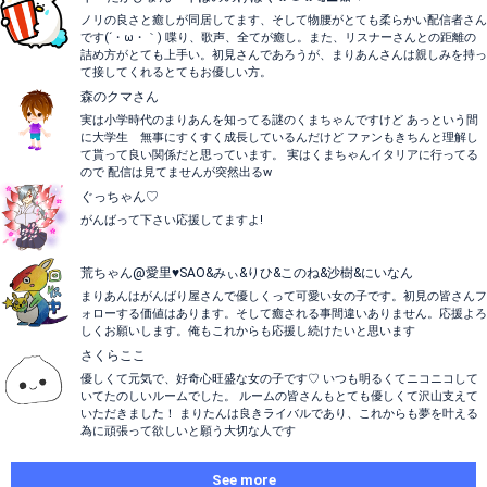
ノリの良さと癒しが同居してます、そして物腰がとても柔らかい配信者さん
です(´・ω・｀) 喋り、歌声、全てが癒し。また、リスナーさんとの距離の
詰め方がとても上手い。初見さんであろうが、まりあんさんは親しみを持っ
て接してくれるとてもお優しい方。
森のクマさん
実は小学時代のまりあんを知ってる謎のくまちゃんですけど あっという間
に大学生 無事にすくすく成長しているんだけど ファンもきちんと理解し
て貰って良い関係だと思っています。 実はくまちゃんイタリアに行ってる
ので 配信は見てませんが突然出るw
ぐっちゃん♡
がんばって下さい応援してますよ!
荒ちゃん@愛里♥️SAO&みぃ&りひ&このね&沙樹&にいなん
まりあんはがんばり屋さんで優しくって可愛い女の子です。初見の皆さんフ
ォローする価値はあります。そして癒される事間違いありません。応援よろ
しくお願いします。俺もこれからも応援し続けたいと思います
さくらここ
優しくて元気で、好奇心旺盛な女の子です♡ いつも明るくてニコニコして
いてたのしいルームでした。 ルームの皆さんもとても優しくて沢山支えて
いただきました！ まりたんは良きライバルであり、これからも夢を叶える
為に頑張って欲しいと願う大切な人です
See more