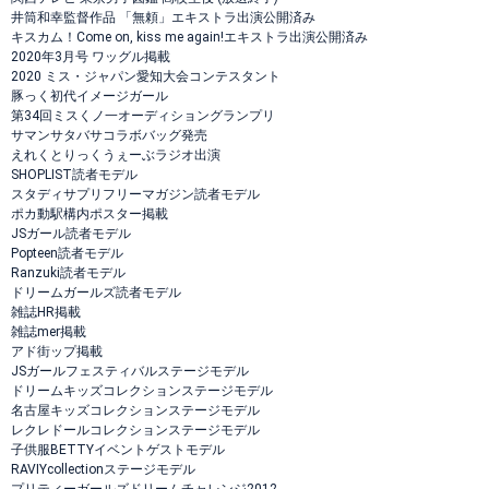
井筒和幸監督作品 「無頼」エキストラ出演公開済み
キスカム！Come on, kiss me again!エキストラ出演公開済み
2020年3月号 ワッグル掲載
2020 ミス・ジャパン愛知大会コンテスタント
豚っく初代イメージガール
第34回ミスくノ一オーディショングランプリ
サマンサタバサコラボバッグ発売
えれくとりっくうぇーぶラジオ出演
SHOPLIST読者モデル
スタディサプリフリーマガジン読者モデル
ポカ動駅構内ポスター掲載
JSガール読者モデル
Popteen読者モデル
Ranzuki読者モデル
ドリームガールズ読者モデル
雑誌HR掲載
雑誌mer掲載
アド街ップ掲載
JSガールフェスティバルステージモデル
ドリームキッズコレクションステージモデル
名古屋キッズコレクションステージモデル
レクレドールコレクションステージモデル
子供服BETTYイベントゲストモデル
RAVIYcollectionステージモデル