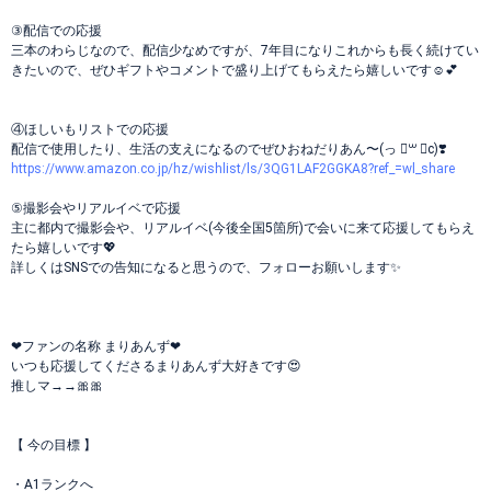
③配信での応援
三本のわらじなので、配信少なめですが、7年目になりこれからも長く続けてい
きたいので、ぜひギフトやコメントで盛り上げてもらえたら嬉しいです☺️💕
④ほしいもリストでの応援
配信で使用したり、生活の支えになるのでぜひおねだりあん〜(っ ॑꒳ ॑c)❣️
https://www.amazon.co.jp/hz/wishlist/ls/3QG1LAF2GGKA8?ref_=wl_share
⑤撮影会やリアルイベで応援
主に都内で撮影会や、リアルイベ(今後全国5箇所)で会いに来て応援してもらえ
たら嬉しいです💖
詳しくはSNSでの告知になると思うので、フォローお願いします✨️
❤ファンの名称 まりあんず❤
いつも応援してくださるまりあんず大好きです😍
推しマ→→🎀🎀
【 今の目標 】
・A1ランクへ