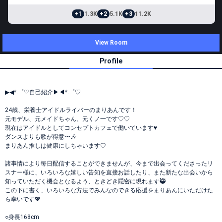
+1
1.3K
+2
5.1K
+3
11.2K
View Room
Profile
▶◀*.゜♡自己紹介▶◀*.゜♡
24歳、栄養士アイドルライバーのまりあんです！
元モデル、元メイドちゃん、元くノ一です♡♡
現在はアイドルとしてコンセプトカフェで働いています♥
ダンスよりも歌が得意〜🎶
まりあん推しは健康にしちゃいます♡
諸事情により毎日配信することができませんが、今まで出会ってくださったリ
スナー様に、いろいろな嬉しい告知を直接お話したり、また新たな出会いから
知っていただく機会となるよう、ときどき隠密に現れます🥷
この下に書く、いろいろな方法でみんなのできる応援をまりあんにいただけた
ら幸いです💖
○身長168cm