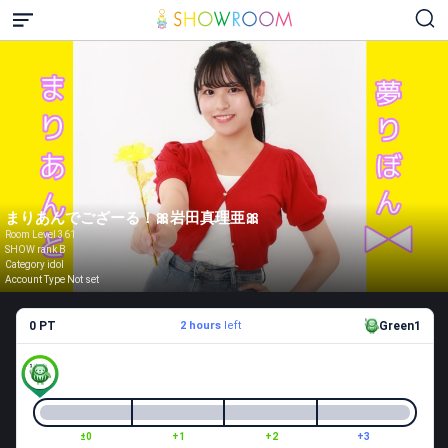
まりあんでござーる！🎀岩田真理亜🎀
Room Level 361
SHOW rank B
Category idol
Account Type Not set
0 PT
2 hours
left
Green1
±0
+1
+2
+3