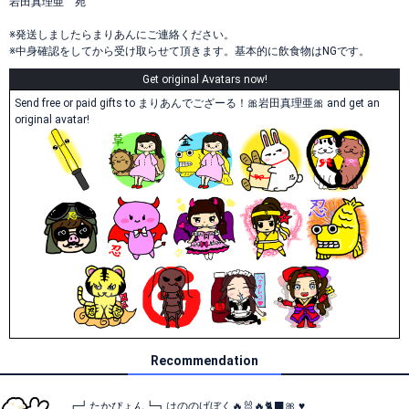
岩田真理亜 宛
※発送しましたらまりあんにご連絡ください。
※中身確認をしてから受け取らせて頂きます。基本的に飲食物はNGです。
Get original Avatars now!
Send free or paid gifts to まりあんでござーる！🎀岩田真理亜🎀 and get an
original avatar!
Recommendation
┏┛たかぴょん┗┓はののげぼく🔥🐰🔥🐈‍⬛🎀 ♥️