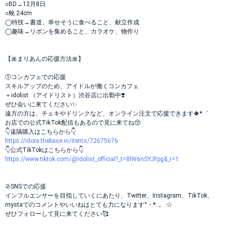
○BD→12月8日
○靴 24cm
◯特技→書道、幸せそうに食べること、献立作成
◯趣味→リボンを集めること、カラオケ、物作り
【🎀まりあんの応援方法🎀】
①コンカフェでの応援
スキルアップのため、アイドルが働くコンカフェ
＋idolist （アイドリスト）渋谷店に出勤中❣️
ぜひ会いに来てください✨
遠方の方は、チェキやドリンクなど、オンライン注文で応援できます🍀*゜
お店での公式TikTok配信もあるので見に来てね😚
👇遠隔購入はこちらから👇
https://idore.thebase.in/items/72675676
👇公式TikTokはこちらから👇
https://www.tiktok.com/@idolist_official?_t=8lW6nSYJFpg&_r=1
②SNSでの応援
インフルエンサーを目指していくにあたり、Twitter、Instagram、TikTok、
mystaでのコメントやいいねはとても力になります°・*:.。.☆
ぜひフォローして見に来てください🥰