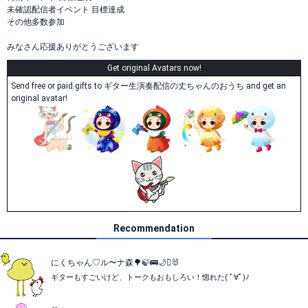
未確認配信者イベント 目標達成
その他多数参加
みなさん応援ありがとうございます
Get original Avatars now!
Send free or paid gifts to ギター生演奏配信の丈ちゃんのおうち and get an
original avatar!
Recommendation
にくちゃん♡ル〜ナ森🌳🍃🚌🌙🪏🐰
ギターもすごいけど、トークもおもしろい！惚れた( ﾟ∀ﾟ)ﾉ