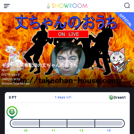
OFFICIAL
ギター生演奏配信の丈ちゃんのおうち
Room Level 56
SHOW rank B
Category actor
Account Type Not set
0 PT
1 days
left
Green1
±0
+1
+2
+3