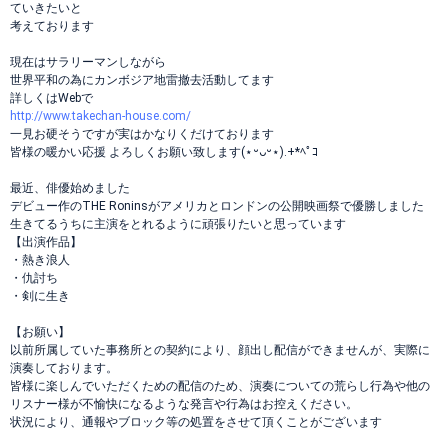
ていきたいと
考えております
現在はサラリーマンしながら
世界平和の為にカンボジア地雷撤去活動してます
詳しくはWebで
http://www.takechan-house.com/
一見お硬そうですが実はかなりくだけております
皆様の暖かい応援 よろしくお願い致します(⋆ᵕᴗᵕ⋆).+*ﾍﾟｺ
最近、俳優始めました
デビュー作のTHE Roninsがアメリカとロンドンの公開映画祭で優勝しました
生きてるうちに主演をとれるように頑張りたいと思っています
【出演作品】
・熱き浪人
・仇討ち
・剣に生き
【お願い】
以前所属していた事務所との契約により、顔出し配信ができませんが、実際に
演奏しております。
皆様に楽しんでいただくための配信のため、演奏についての荒らし行為や他の
リスナー様が不愉快になるような発言や行為はお控えください。
状況により、通報やブロック等の処置をさせて頂くことがございます