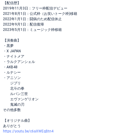
【配信歴】
2019年11月3日：フリー枠配信デビュー
2021年8月1日：公式枠（お笑いトーク枠)移籍
2022年1月1日：闘病のため配信休止
2022年9月1日：配信復帰
2023年5月1日：ミュージック枠移籍
【演奏曲】
・黒夢
・X JAPAN
・ナイトメア
・ラルクアンシェル
・AKB48
・ルナシー
・アニソン
ジブリ
北斗の拳
ルパン三世
エヴァンゲリオン
鬼滅の刃
その他多数
【オリジナル曲】
ありがとう
https://youtu.be/c6aXWEqBtn4