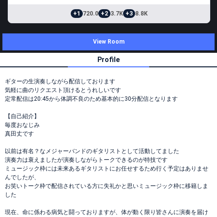
+1
720.0
+2
3.7K
+3
8.8K
View Room
Profile
ギターの生演奏しながら配信しております
気軽に曲のリクエスト頂けるとうれしいです
定常配信は20:45から体調不良のため基本的に30分配信となります
【自己紹介】
毎度おなじみ
真田丈です
以前は有名？なメジャーバンドのギタリストとして活動してました
演奏力は衰えましたが演奏しながらトークできるのが特技です
ミュージック枠には未来あるギタリストにお任せするため行く予定はありませ
んでしたが、
お笑いトーク枠で配信されている方に失礼かと思いミュージック枠に移籍しま
した
現在、命に係わる病気と闘っておりますが、体が動く限り皆さんに演奏を届け