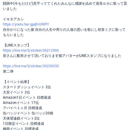
闘病中(今もだけど)見守っててくれたみんなに感謝を込めて巡音ルカに歌って貰
いました
イキタアカシ
https://youtu.be/-gpqfvUlWFY
自分が☆になった後 自分の人生や周りの人達の思いを歌にし初音ミクに歌って
もらいました
【LINEスタンプ】
https://line.me/S/sticker/30212906
皆さんに配布させて頂いております猫アバターがLINEスタンプになりました
https://line.me/S/sticker/30239235
第二弾
【イベント結果】
スタートダッシュイベント 2位
大安イベント 2位
Amazon1日イベント 目標達成
Amazonイベント 17位
アバイベ１ヶ月 目標達成
缶バッジイベント 缶バッジ20個
天体望遠鏡イベント2位
1日限定イベント 目標達成
梅雨イベント 目標達成