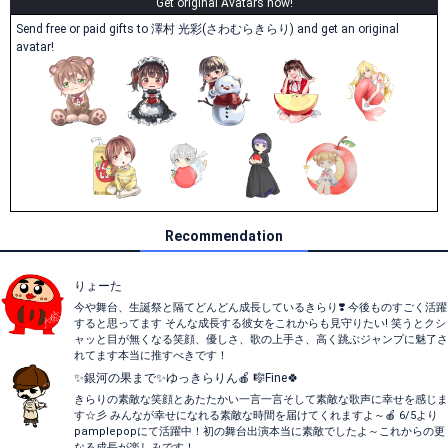
Get original Avatars now!
Send free or paid gifts to 澤村 光彩(さわむらきらり) and get an original
avatar!
Recommendation
りょーた
今や舞台、生誕祭と隔てどんどん成長しているきらり❣️ 今後ものすごく活躍
すると思ってます そんな成長する彼女をこれからも見守りたい! 笑うとクシ
ャッと目が無くなる笑顔、優しさ、歌の上手さ、高く跳ぶジャンプに魅了さ
れてます本当に推すべきです！
✨銀河の果まで✨ゆっきらりん🍎 🎼Fine🍀
きらりの素敵な笑顔とあたたかい一言一言そして素敵な歌声に幸せを感じま
す☆彡 みんなが幸せになれる素敵な時間を届けてくれますよ～🍎 6/5より
pamplepopにて活躍中！初の舞台出演本当に素敵でしたよ～これからの更
なる成長が楽しみです！