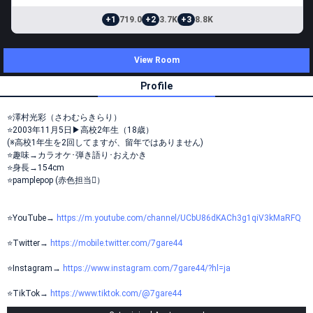
+1
719.0
+2
3.7K
+3
8.8K
View Room
Profile
⭐️澤村光彩（さわむらきらり）
⭐️2003年11月5日▶高校2年生（18歳）
(※高校1年生を2回してますが、留年ではありません)
⭐️趣味→カラオケ･弾き語り･おえかき
⭐️身長→154cm
⭐️pamplepop (赤色担当）
⭐YouTube→
https://m.youtube.com/channel/UCbU86dKACh3g1qiV3kMaRFQ
⭐Twitter→
https://mobile.twitter.com/7gare44
⭐Instagram→
https://www.instagram.com/7gare44/?hl=ja
⭐TikTok→
https://www.tiktok.com/@7gare44