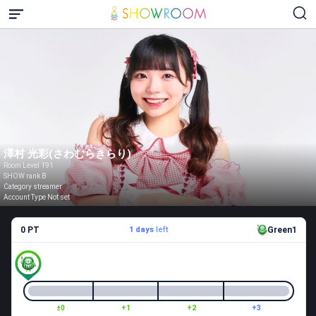
澤村 光彩(さわむらきらり)
Room Level 191
SHOW rank B
Category streamer
Account Type Not set
0 PT
1 days
left
Green1
±0
+1
+2
+3