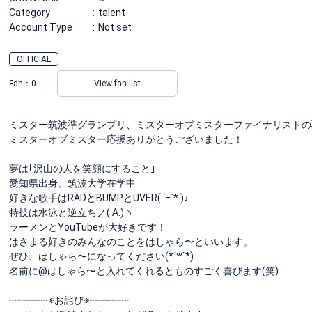
Category
talent
Account Type
Not set
OFFICIAL
Fan：
0
View fan list
ミスター筑波準グランプリ、ミスターオブミスターファイナリストの
ミスターオブミスター応援ありがとうございました！
夢は｢沢山の人を笑顔にすること｣
愛知県出身、筑波大学在学中
好きな歌手はRADとBUMPとUVER( ´ｰ`* )♩
特技は水泳と逆立ちノ(.A.)ヽ
ラーメンとYouTubeが大好きです！
はさまる好きのみんなのことをはしゃら〜といいます。
ぜひ、はしゃら〜になってください(*´꒳`*)
名前に@はしゃら〜と入れてくれるとものすごく喜びます(笑)
┈┈┈┈※お詫び※┈┈┈┈