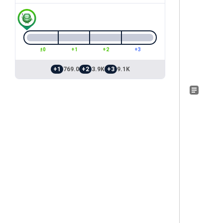
±0
+1
+2
+3
+1
769.0
+2
3.9K
+3
9.1K