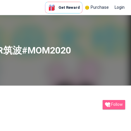
Purchase
Login
Get Reward
波#MOM2020
Follow