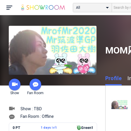
All
MOM
Profile
I
Show
Fan Room
Show : TBD
Fan Room : Offline
0 PT
1 days
left
Green1