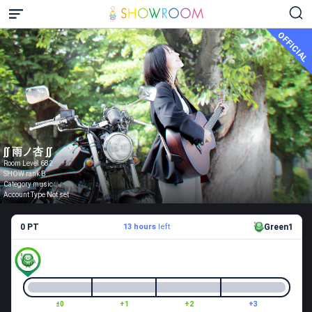
OFFICIAL
∫∫ 雨ノ杏 ∫∫
Room Level 682
SHOW rank B
Category music
Account Type Not set
0 PT
13 hours
left
Green1
±0
+1
+2
+3