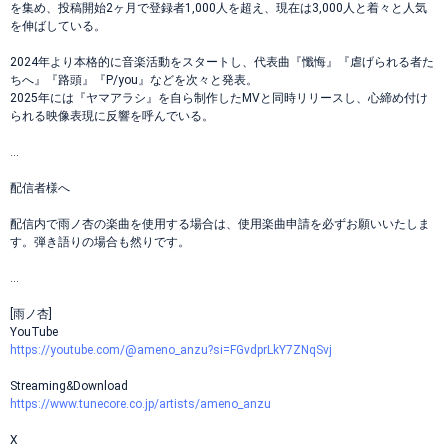
を集め、投稿開始2ヶ月で登録者1,000人を超え、現在は3,000人と着々と人気
を伸ばしている。
2024年より本格的に音楽活動をスタートし、代表曲『懺悔』『虐げられる者た
ちへ』『路頭』『P/you』などを次々と発表。
2025年には『ヤマアラシ』を自ら制作したMVと同時リリースし、心締め付け
られる映像表現に反響を呼んでいる。
…
配信者様へ
配信内で雨ノ杏の楽曲を使用する場合は、使用楽曲申請を必ずお願いいたしま
す。弾き語りの場合も然りです。
…
[雨ノ杏]
YouTube
https://youtube.com/@ameno_anzu?si=FGvdprLkY7ZNqSvj
Streaming&Download
https://www.tunecore.co.jp/artists/ameno_anzu
X