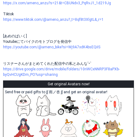
https://x.com/ameno_anzu?s=21&t=CBUNdv3_PqRvJ1_1d219Jg
Tiktok
https://www.tiktok.com/@ameno_anzu?_t=8qf8t3XlgtL&_r=1
[あめのばいく]
Youtubeにてバイクのモトブログを発信中
https://youtube.com/@ameno_bike?si=Wj9A7xdK4bsEQiIS
リスナーさんがまとめてくれた配信中の私とみんなˊᵕˋ
https://drive.google.com/drive/mobile/folders/10riWCxNNRP3F8aPXb-
byQvHCUgKDm_PO?usp=sharing
Get original Avatars now!
Send free or paid gifts to ∫∫ 雨ノ杏 ∫∫ and get an original avatar!