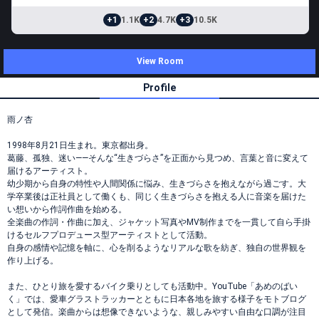
+1
1.1K
+2
4.7K
+3
10.5K
View Room
Profile
雨ノ杏
1998年8月21日生まれ。東京都出身。
葛藤、孤独、迷い——そんな“生きづらさ”を正面から見つめ、言葉と音に変えて
届けるアーティスト。
幼少期から自身の特性や人間関係に悩み、生きづらさを抱えながら過ごす。大
学卒業後は正社員として働くも、同じく生きづらさを抱える人に音楽を届けた
い想いから作詞作曲を始める。
全楽曲の作詞・作曲に加え、ジャケット写真やMV制作までを一貫して自ら手掛
けるセルフプロデュース型アーティストとして活動。
自身の感情や記憶を軸に、心を削るようなリアルな歌を紡ぎ、独自の世界観を
作り上げる。
また、ひとり旅を愛するバイク乗りとしても活動中。YouTube「あめのばい
く」では、愛車グラストラッカーとともに日本各地を旅する様子をモトブログ
として発信。楽曲からは想像できないような、親しみやすい自由な口調が注目