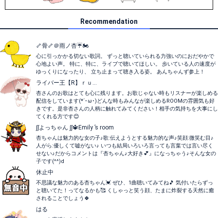
Recommendation
🦴骨🦴＠雨ノ杏☔🏍️
心に引っかかる切ない歌詞。 ずっと聴いていられる力強いのにおだやかで
心地よい声。 特に、特に、ライブで聴いてほしい。 歩いている人の速度が
ゆっくりになったり、 立ち止まって聴き入る姿。 あんちゃんず参上！
ライバー王【R】ｒｕ…
杏さんのお歌はとても心に残ります。お歌じゃない時もリスナーが楽しめる
配信をしています(*´･ω･)どんな時もみんなが楽しめるROOMの雰囲気も好
きです。是非杏さんの人柄に触れてみてください！相手の気持ちを大事にし
てくれる方です😊
∫∫よっちゃん ∫∫🔱Emily ’s room
杏ちゃんは魅力的な女の子♪歌:伝えようとする魅力的な声♪笑顔:微笑む目♪
人がら:優しくて嘘がない♪ いつも結局いろいろ言っても言葉では言い尽く
せない♪だからコメントは『杏ちゃん♪大好き💕』になっちゃう♪そんな女の
子です(^^)d
休止中
不思議な魅力のある杏ちゃん💓 ぜひ、1曲聴いてみてね🎵 気付いたらずっ
と聴いてた！ってなるかも🥰 くしゃっと笑う顔、たまに炸裂する天然に癒
されることでしょう🍀
はる