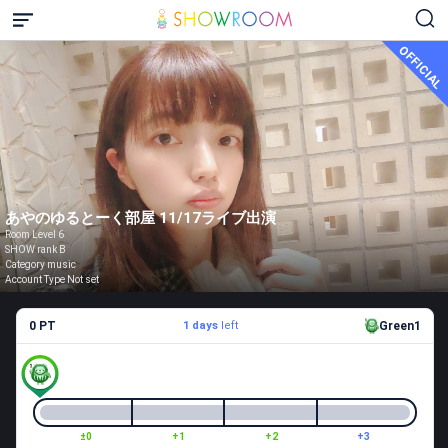
OFFICIAL
あやのゆるとーく部屋 11/17ライブ出演
Room Level 6
SHOW rank B
Category music
Account Type Not set
0 PT
1 days
left
Green1
±0
+1
+2
+3