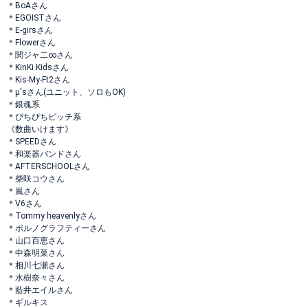
＊BoAさん
＊EGOISTさん
＊E-girsさん
＊Flowerさん
＊関ジャ二∞さん
＊KinKi Kidsさん
＊Kis-My-Ft2さん
＊μ'sさん(ユニット、ソロもOK)
＊銀魂系
＊ぴちぴちピッチ系
《数曲いけます》
＊SPEEDさん
＊和楽器バンドさん
＊AFTERSCHOOLさん
＊柴咲コウさん
＊嵐さん
＊V6さん
＊Tommy heavenlyさん
＊ポルノグラフティーさん
＊山口百恵さん
＊中森明菜さん
＊相川七瀬さん
＊水樹奈々さん
＊藍井エイルさん
＊ギルキス