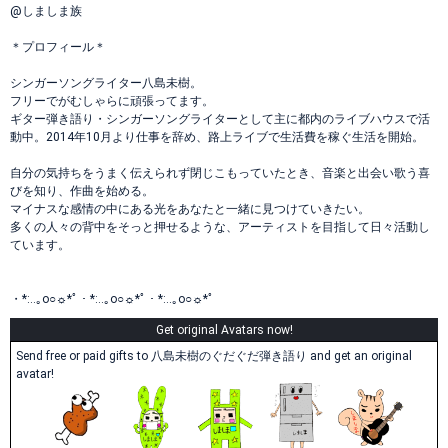
@しましま族
＊プロフィール＊
シンガーソングライター八島未樹。
フリーでがむしゃらに頑張ってます。
ギター弾き語り・シンガーソングライターとして主に都内のライブハウスで活
動中。2014年10月より仕事を辞め、路上ライブで生活費を稼ぐ生活を開始。
自分の気持ちをうまく伝えられず閉じこもっていたとき、音楽と出会い歌う喜
びを知り、作曲を始める。
マイナスな感情の中にある光をあなたと一緒に見つけていきたい。
多くの人々の背中をそっと押せるような、アーティストを目指して日々活動し
ています。
・*:..｡o○☼*ﾟ・*:..｡o○☼*ﾟ・*:..｡o○☼*ﾟ
Get original Avatars now!
Send free or paid gifts to 八島未樹のぐだぐだ弾き語り and get an original
avatar!