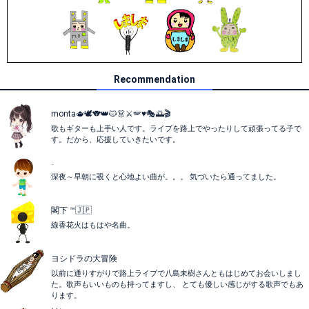
Recommendation
monta🫖🕊️🐨👑🐱👗⚔️🪽♥️🎭🌅🎬
歌もギターも上手い人です。ライブを路上でやったりして頑張ってる子で
す。だから、応援していきたいです。
.
深夜～早朝に覗くと心地よい曲が。。。 気づいたら通ってました。
閣下 ™🇯🇵
線香花火はもはや名曲。
ヨシドラの大冒険
以前に通りすがりで路上ライブで八島未樹さんともはじめてお会いしまし
た。歌声もいいものも持ってますし、 とても優しい感じがする歌声でもあ
ります。