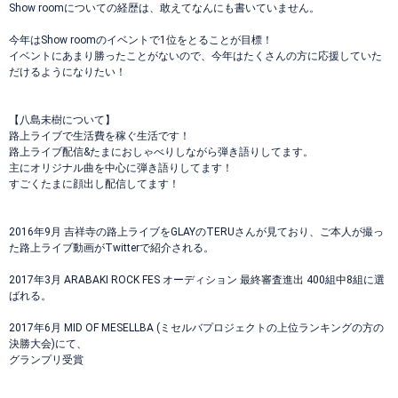
Show roomについての経歴は、敢えてなんにも書いていません。
今年はShow roomのイベントで1位をとることが目標！
イベントにあまり勝ったことがないので、今年はたくさんの方に応援していた
だけるようになりたい！
【八島未樹について】
路上ライブで生活費を稼ぐ生活です！
路上ライブ配信&たまにおしゃべりしながら弾き語りしてます。
主にオリジナル曲を中心に弾き語りしてます！
すごくたまに顔出し配信してます！
2016年9月 吉祥寺の路上ライブをGLAYのTERUさんが見ており、ご本人が撮っ
た路上ライブ動画がTwitterで紹介される。
2017年3月 ARABAKI ROCK FES オーディション 最終審査進出 400組中8組に選
ばれる。
2017年6月 MID OF MESELLBA (ミセルバプロジェクトの上位ランキングの方の
決勝大会)にて、
グランプリ受賞