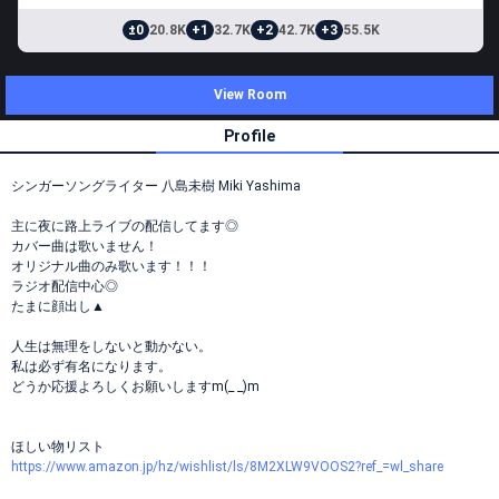
±0
20.8K
+1
32.7K
+2
42.7K
+3
55.5K
View Room
Profile
シンガーソングライター 八島未樹 Miki Yashima
主に夜に路上ライブの配信してます◎
カバー曲は歌いません！
オリジナル曲のみ歌います！！！
ラジオ配信中心◎
たまに顔出し▲
人生は無理をしないと動かない。
私は必ず有名になります。
どうか応援よろしくお願いしますm(_ _)m
ほしい物リスト
https://www.amazon.jp/hz/wishlist/ls/8M2XLW9VOOS2?ref_=wl_share