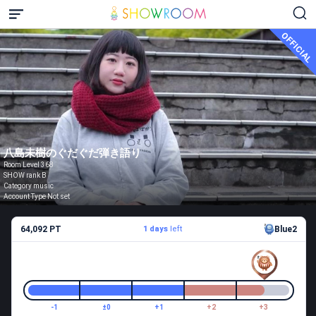
OFFICIAL
八島未樹のぐだぐだ弾き語り
Room Level 368
SHOW rank B
Category music
Account Type Not set
64,092 PT
1 days
left
Blue2
-1
±0
+1
+2
+3