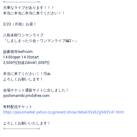
ෆ‪┈┈┈┈┈┈┈┈┈┈┈┈┈┈┈ෆ‪
大事なライブがあります！！！
本当に本当に本当に来てください！！
2/23（月祝）お昼！
八島未樹ワンマンライブ
『しましまったり会～ワンマンライブ編2～』
@豪徳寺leafroom
14:00open 14:30start
3,500円(別途2drink1,000円)
本当に来てください！！🥺🙏
よろしくお願いします！
会場チケット通販サイトに出しました！
yashimamiki.jimdofree.com
有料配信チケット
https://passmarket.yahoo.co.jp/event/show/detail/02e52g9dnfz41.html
よろしくお願いいたします！
ෆ‪┈┈┈┈┈┈┈┈┈┈┈┈┈┈┈ෆ‪