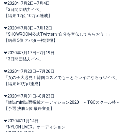
‎❤︎2020年7月2日~7月4日
‎「3日間団結力イベ」
‎【結果 12位 10万pt達成】
‎❤︎2020年7月8日~7月12日
‎「SHOWROOM公式Twitterで自分を宣伝してもらおう！」
‎【結果 5位 アバター権獲得】
‎❤︎2020年7月17日~7月19日
‎「3日間団結力イベ」
‎❤︎2020年7月20日~7月26日
‎「女の子大必見！韓国コスメでもっとキレイになろう♡イベ」
‎【結果 50万pt達成】
‎❤︎2020年7月31日~8月23日
‎「雑誌mini誌面掲載オーディション2020！～TGCスクール枠～」
‎【予選 決勝 5位 最終審査】
‪‪❤︎‬2020年11月14日
『NYLON LIVER』オーディション