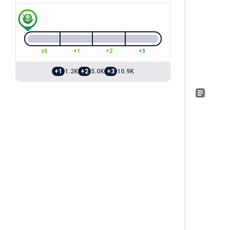
±0
+1
+2
+3
+1
1.2K
+2
5.0K
+3
10.9K