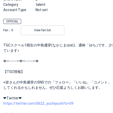
Category
talent
Account Type
Not set
OFFICIAL
Fan：
0
View fan list
TGCスクール1期生の中島優芽(なかじまゆめ)、通称「ゆち｣です
ています♪
✼••┈┈┈┈••✼••┈┈┈┈••✼
【TGC情報】
※皆さんの中島優芽のSNSでの「フォロー」「いいね」「コメント」
してくれるかもしれません。ぜひ応援よろしくお願いします。
❤︎Twitter❤︎
https://twitter.com/0622_yuchiyuchi?s=09