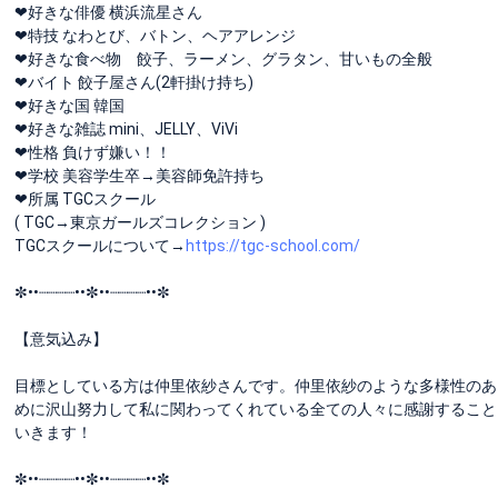
❤︎好きな俳優 横浜流星さん
❤︎特技 なわとび、バトン、ヘアアレンジ
❤︎好きな食べ物 餃子、ラーメン、グラタン、甘いもの全般
❤︎バイト 餃子屋さん(2軒掛け持ち)
❤︎好きな国 韓国
❤︎好きな雑誌 mini、JELLY、ViVi
❤︎性格 負けず嫌い！！
❤︎学校 美容学生卒→美容師免許持ち
❤︎所属 TGCスクール
( TGC→東京ガールズコレクション )
TGCスクールについて→
https://tgc-school.com/
✼••┈┈┈┈••✼••┈┈┈┈••✼
【意気込み】
目標としている方は仲里依紗さんです。仲里依紗のような多様性のあ
めに沢山努力して私に関わってくれている全ての人々に感謝すること
いきます！
✼••┈┈┈┈••✼••┈┈┈┈••✼