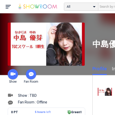
All
中島
Profile
I
Show
Fan Room
Show : TBD
Fan Room : Offline
0 PT
5 hours
left
Green1