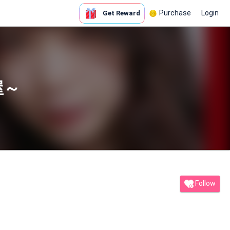
Purchase
Login
Get Reward
屋～
Follow