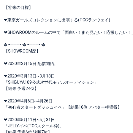
【将来の目標】
❤︎東京ガールズコレクションに出演する(TGCランウェイ)
❤︎SHOWROOMのルームの中で「面白い！また見たい！応援したい
✼••┈┈┈┈••✼••┈┈┈┈••✼
‎【SHOWROOM歴】
‎❤︎2020年3月15日 配信開始。
‎❤︎2020年3月13日~3月18日
‎「SHIBUYA109公式次世代モデルオーディション」
‎【結果 予選24位】
‎❤︎2020年4月6日~4月26日
‎「初心者スタートダッシュイベ」【結果10位 アバター権獲得】
‎❤︎2020年5月11日~5月31日
‎「JELLYイベ(TGCスクール枠)」
‎【結果 予選6位 決勝7位】