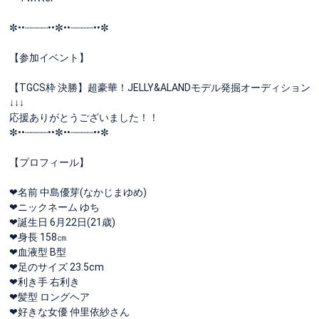
✼••┈┈┈┈••✼••┈┈┈┈••✼
【参加イベント】
【TGCS枠 決勝】超豪華！JELLY&ALANDモデル発掘オーディション
↓↓↓
応援ありがとうございました！！
✼••┈┈┈┈••✼••┈┈┈┈••✼
【プロフィール】
❤︎名前 中島優芽(なかじまゆめ)
❤︎ニックネーム ゆち
❤︎誕生日 6月22日(21歳)
❤︎身長 158㎝
❤︎血液型 B型
❤︎足のサイズ 23.5cm
❤︎利き手 右利き
❤︎髪型 ロングヘア
❤︎好きな女優 仲里依紗さん