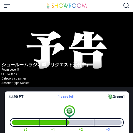
ショールームラジオ📻『リクエスト受付中』
Room Level 5
SHOW rank B
Category streamer
Account Type Not set
4,490 PT
1 days
left
Green1
±0
+1
+2
+3