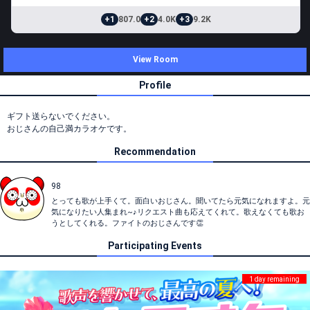
+1
807.0
+2
4.0K
+3
9.2K
View Room
Profile
ギフト送らないでください。
おじさんの自己満カラオケです。
Recommendation
98
とっても歌が上手くて。面白いおじさん。聞いてたら元気になれますよ。元
気になりたい人集まれ~♪リクエスト曲も応えてくれて。歌えなくても歌お
うとしてくれる。ファイトのおじさんです👏
Participating Events
1 day remaining