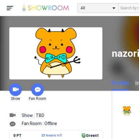
All
nazor
Profile
I
Show
Fan Room
Show : TBD
Fan Room : Offline
0 PT
23 hours
left
Green1