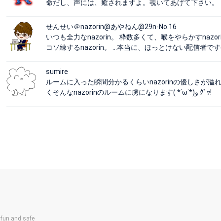
命だし、声には、癒されますよ。覗いてあげて下さい。
せんせい＠nazorin@あやねん@29n-No.16
いつも全力なnazorin。 枠数多くて、喉をやらかすnazo
コソ練するnazorin。 …本当に、ほっとけない配信者です(* ´
sumire
ルームに入った瞬間分かるくらいnazorinの優しさが溢れ
くそんなnazorinのルームに虜になります( *˙ω˙*)و ｸﾞｯ!
un and safe