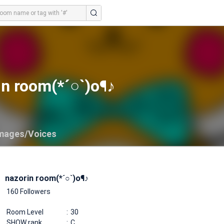
in room(*´○`)o¶♪
mages/Voices
nazorin room(*´○`)o¶♪
160 Followers
Room Level
30
SHOW rank
C