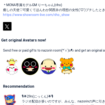
＊MONA専属モデルGM りーちゃん(riho)
癒しの天使♡可愛くてほんわか関西弁の理想の女性(ˊᗜˋ)プチしたと
https://www.showroom-live.com/riho_show
Get original Avatars now!
Send free or paid gifts to nazorin room(*´○`)o¶♪ and get an original a
Recommendation
🎙🌟29n(にっくん)🌟🎙
ラジオ配信が多いのですが、みんな、nazorinの声