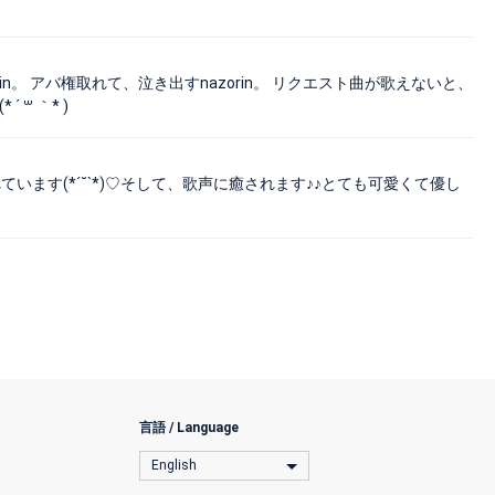
rin。 アバ権取れて、泣き出すnazorin。 リクエスト曲が歌えないと、
 ꒳ ｀* )
ています(*´˘`*)♡そして、歌声に癒されます♪♪とても可愛くて優し
言語 / Language
English