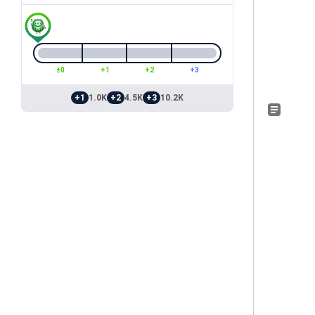
±0
+1
+2
+3
+1
1.0K
+2
4.5K
+3
10.2K