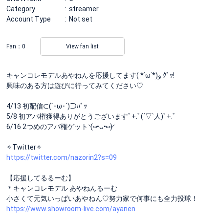
Category
streamer
Account Type
Not set
Fan：
0
View fan list
キャンコレモデルあやねんを応援してます( *˙ω˙*)و ｸﾞｯ!
興味のある方は遊びに行ってみてください♡
4/13 初配信⊂(`･ω･´)⊃ﾊﾞｯ
5/8 初アバ権獲得ありがとうございますﾟ+.ﾟ(´▽`人)ﾟ+.ﾟ
6/16 2つめのアバ権ゲット◝(⑅•ᴗ•⑅)◜
✧︎Twitter✧︎
https://twitter.com/nazorin2?s=09
【応援してるるーむ】
＊キャンコレモデル あやねんるーむ
小さくて元気いっぱいあやねん♡努力家で何事にも全力投球！
https://www.showroom-live.com/ayanen