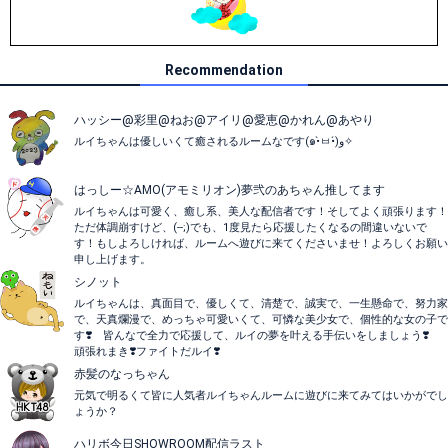
Recommendation
ハッシー@彩里@ねお@アイリ@愛恵@かれん@あやり
ルイちゃんは優しいくて癒されるルームなです(๑•̀ㅂ•́)و✧
はっしー☆AMO(アモミリオン)夢弐のあちゃん推してます
ルイちゃんは可愛く、癒し系、美人な配信者です！そしてよく頑張ります！
ただ体調崩すけど、(--;)でも、1度見たら応援したくなるの間違いないで
す！もしよろしければ、ルームへ遊びに来てくださいませ！よろしくお願い
申し上げます。
シノット
ルイちゃんは、真面目で、優しくて、清楚で、誠実で、一生懸命で、努力家
で、天真爛漫で、めっちゃ可愛いくて、可憐な美少女で、個性的な女の子で
す❣️ 皆んなで全力で応援して、ルイの夢を叶える手伝いをしましょう❣️
頑張れまき❣️ファイトだルイ❣️
赤髪のなっちゃん
元気で明るくて皆に人気者ルイちゃんルームに遊びに来てみてはいかがでし
ょうか？
ハリボ今日SHOWROOM配信ラスト