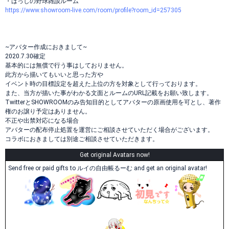
・はっしの野球雑談ルーム
https://www.showroom-live.com/room/profile?room_id=257305
~アバター作成におきまして~
2020.7.30確定
基本的には無償で行う事はしておりません。
此方から描いてもいいと思った方や
イベント時の目標設定を超えた上位の方を対象として行っております。
また、当方が描いた事がわかる文面とルームのURL記載をお願い致します。
TwitterとSHOWROOMのみ告知目的としてアバターの原画使用を可とし、著作
権のお譲り予定はありません。
不正や出禁対応になる場合
アバターの配布停止処置を運営にご相談させていただく場合がございます。
コラボにおきましては別途ご相談させていただきます。
Get original Avatars now!
Send free or paid gifts to ルイの自由帳るーむ and get an original avatar!