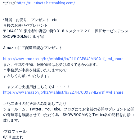
*ブログ:
https://ruiruinote.hatenablog.com/
*所属、お便り、プレゼント…etc
直接のお便りやプレゼント
〒164-0001 東京都中野区中野3-31-8 Ｎスクエア２Ｆ 興和サービスアシスト
SHOWROOM665 ルイ宛
Amazonにて配送可能なプレゼント
https://www.amazon.jp/hz/wishlist/ls/31I1GBP849MNG?ref_=wl_share
また、生花や生物、危険物等はお受け取りできかねます。
＊事務所が中身を確認いたしますので
よろしくお願いいたします。
ニャンズご支援用はこちらです・・・！
https://www.amazon.jp/hz/wishlist/ls/2Z7H7CUX874LY?ref_=wl_share
上記二通りの配送法のみ対応しており
ショールーム、Twitter、YouTube、ブログにてお名前の公開やプレゼント公開
の有無等を確認させていただく為 SHOWROOM名とTwitter名の記載をお願い
致します。
-プロフィール-
8/13 生まれ