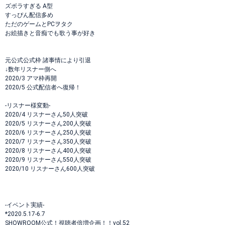
ズボラすぎる A型
すっぴん配信多め
ただのゲームとPCヲタク
お絵描きと音痴でも歌う事が好き
元公式公式枠 諸事情により引退
↓数年リスナー側へ
2020/3 アマ枠再開
2020/5 公式配信者へ復帰！
-リスナー様変動-
2020/4 リスナーさん50人突破
2020/5 リスナーさん200人突破
2020/6 リスナーさん250人突破
2020/7 リスナーさん350人突破
2020/8 リスナーさん400人突破
2020/9 リスナーさん550人突破
2020/10 リスナーさん600人突破
-イベント実績-
*2020.5.17-6.7
SHOWROOM公式！視聴者倍増企画！！vol.52