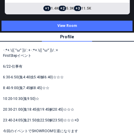
+1
1.4K
+2
5.3K
+3
11.5K
View Room
Profile
･:*+.\(( °ω° ))/.:+･:*+.\(( °ω° ))/.:+
FirstStepイベント
6/22-仕事有
6:30-6:50(集4:40捨5:40解6:40)☆☆☆
8:40-9:00(集7:45解8:45)☆☆
10:20-10:30(集9:50)☆
20:30-21:00(集18:45捨19:45解20:45)☆☆☆
23:40-24:05(集21:50捨22:50解23:50)☆☆☆+D
今回のイベントでSHOWROOM引退になります