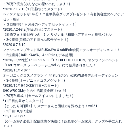
・70万Pt完走(みんなとの思い出たっぷり！)
*2020.7.1-7.10(１日遅れにてスタート)
ヘアケアセットが1年分！？豪華美容グッズプレゼント！有名美容室のヘアケア
セット編☆
・３位獲得(４ヶ月分のヘアケアセットゲット！)
*2020.7.24-8.2(半日遅れにてスタート)
【着物フォト撮影権つき！】オリジナル『和風ヘアアクセ』獲得バトル
・2位獲得(目標のアド街っぷ広告ゲット！)
*2020.8.7-8.10
ファッションブランドHARUKAAYA & AddPole合同モデルオーディション！！
・2位獲得(HARUKAAYA、AddPoleモデル起用)
*2020/08/22(土)15:00〜16:30『Lia Fur COLLECTION』オンラインイベント
『LIVEコマース ヌーベラージュvol.2』にて使用されました！
*2020/10/1-10/11
オーガニックコスメブランド『naturactor』公式WEBモデルオーディション
・3位獲得(オーガニックコスメゲット！)
*2020/10/10-10/22(11日~スタート)
SHOWROOMからの生活応援企画！vol.46
・70万Pt達成！(カールアイロンにしました！)
* (1日目お昼からスタート)
【まったり3日間♪】リスナーさんと団結力を深めよう！vol.51
・2日目10万Pt達成！
*11/13~11/27
【ゲーム好き必見】配信環境を快適に！超豪華ゲーム家具、グッズを手に入れ
よう！