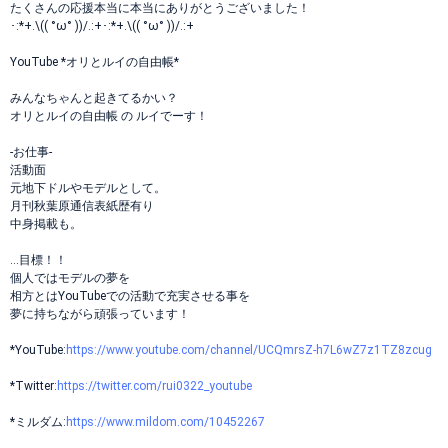
たくさんの応援本当に本当にありがとうございました！
･:*+.\(( °ω° ))/.:+･:*+.\(( °ω° ))/.:+
YouTube *オリとルイの自由帳*
みんなちゃんと起きてるかい？
オリとルイの自由帳 の ルイでーす！
-お仕事-
活動面
元地下ドルやモデルとして。
月刊秋葉原通信表紙歴有り
中身掲載も。
…目標！！
個人ではモデルの夢を
相方とはYouTubeでの活動で充実させる事を
夢に持ちながら頑張っています！
*YouTube:
https://www.youtube.com/channel/UCQmrsZ-h7L6wZ7z1TZ8zcug
*Twitter:
https://twitter.com/rui0322_youtube
*ミルダム:
https://www.mildom.com/10452267