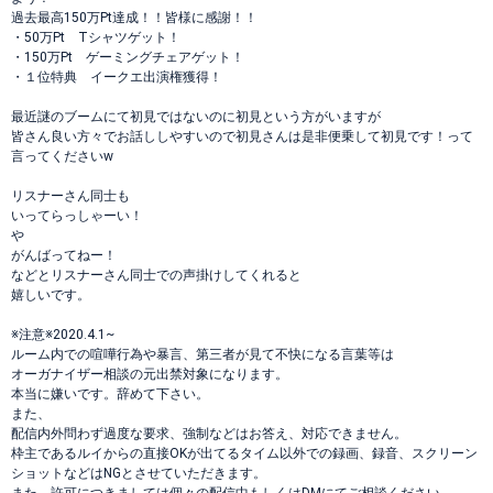
過去最高150万Pt達成！！皆様に感謝！！
・50万Pt Tシャツゲット！
・150万Pt ゲーミングチェアゲット！
・１位特典 イークエ出演権獲得！
最近謎のブームにて初見ではないのに初見という方がいますが
皆さん良い方々でお話ししやすいので初見さんは是非便乗して初見です！って
言ってくださいw
リスナーさん同士も
いってらっしゃーい！
や
がんばってねー！
などとリスナーさん同士での声掛けしてくれると
嬉しいです。
※注意※2020.4.1~
ルーム内での喧嘩行為や暴言、第三者が見て不快になる言葉等は
オーガナイザー相談の元出禁対象になります。
本当に嫌いです。辞めて下さい。
また、
配信内外問わず過度な要求、強制などはお答え、対応できません。
枠主であるルイからの直接OKが出てるタイム以外での録画、録音、スクリーン
ショットなどはNGとさせていただきます。