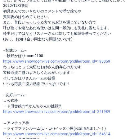
また、許可につきましては個々の配信中もしくはDMにてご相談ください。
2020/12/2改訂
初見さんでのいきなりのコメントで呼び捨てや
質問攻めはやめてください。
また、普段いらっしゃる方でもお話を通じていない方で
呼び捨てや急なあだ名使いは世間一般的にも失礼に当たります。
枠主だけではなくリスナーさんに対しても敬語等使ってください
(あっ、お知り合い同士なら問題ないです)
~姉妹ルーム~
・秋野かほりroom0108
https://www.showroom-live.com/room/profile?room_id=185059
わっちにとって大切なお姉さん的存在の方です
皆様応援ご協力よろしくおねがいします！
そしてかほりさんルームの皆様
いつも応援ご協力感謝でいっぱいです！
~友好ルーム~
→公式枠
・ド田舎娘☆*°がんちゃんの挑戦!!!
https://www.showroom-live.com/room/profile?room_id=241989
→アマチュア枠
・ライブファンルーム(∪・ω･)イッヌ小屋(公認頂きました！)
https://www.showroom-live.com/room/profile?room_id=164614