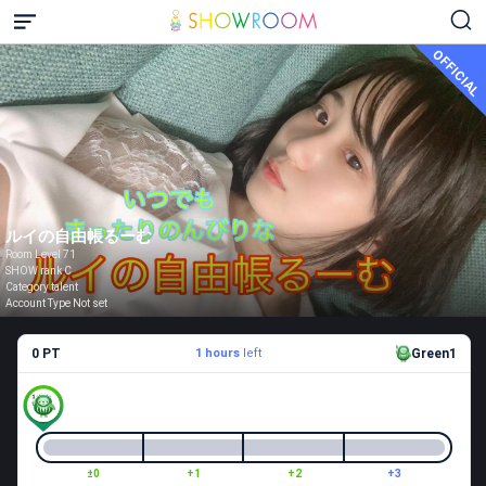
OFFICIAL
ルイの自由帳るーむ
Room Level 71
SHOW rank C
Category talent
Account Type Not set
0 PT
1 hours
left
Green1
±0
+1
+2
+3