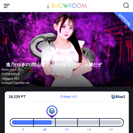
OFFICIAL
進乃(ゆきの)岡山県アイドル&コンカフェ嬢だぞ
Room Level 281
SHOW rank B
Category idol
Account Type Not set
24,229 PT
2 days
left
Blue2
-1
±0
+1
+2
+3