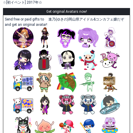
☆[初イベント] 2017年☆
Get original Avatars now!
Send free or paid gifts to 進乃(ゆきの)岡山県アイドル&コンカフェ嬢だぞ
and get an original avatar!