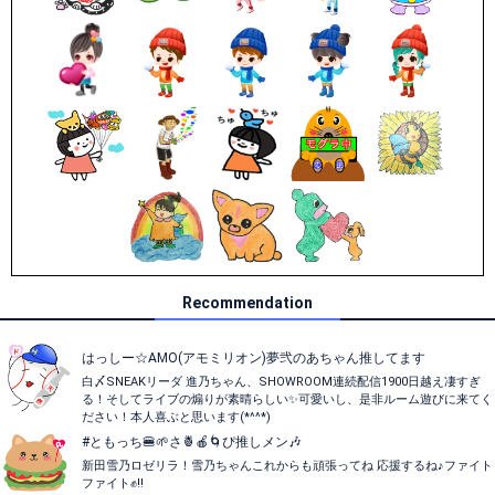
Recommendation
はっしー☆AMO(アモミリオン)夢弐のあちゃん推してます
白〆SNEAKリーダ 進乃ちゃん、SHOWROOM連続配信1900日越え凄すぎ
る！そしてライブの煽りが素晴らしい✨可愛いし、是非ルーム遊びに来てく
ださい！本人喜ぶと思います(*^^*)
#ともっち🍔🌱さ🍍🍎🌀ぴ推しメン🎶
新田雪乃ロゼリラ！雪乃ちゃんこれからも頑張ってね 応援するね♪ファイト
ファイト✊‼️