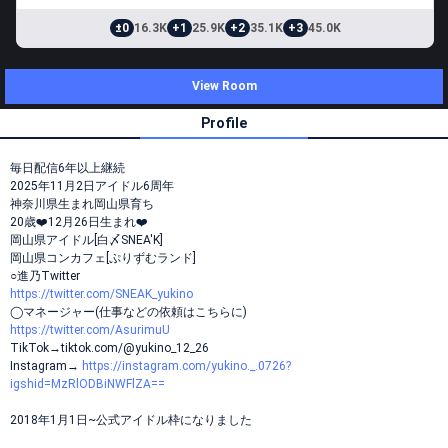
±0
16.3K
+1
25.9K
+2
35.1K
+3
45.0K
View Room
Profile
毎日配信6年以上継続
2025年11月2日アイドル6周年
神奈川県生まれ岡山県育ち
20歳❤️12月26日生まれ❤️
岡山県アイドル[白〆SNEA'K]
岡山県コンカフェ[ぷりずむランド]
○進乃Twitter
https://twitter.com/SNEAK_yukino
◯マネージャー(仕事などの依頼はこちらに)
https://twitter.com/AsurimuU
TikTok→tiktok.com/@yukino_12_26
Instagram→
https://instagram.com/yukino._.0726?
igshid=MzRlODBiNWFlZA==
2018年1月1日~公式アイドル枠になりました