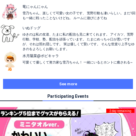
竜にゃんにゃん
雪乃ちゃん、楽しくて可愛い女の子です、 荒野行動も凄いらしい。まだ1回
も一緒に戦ったことないけどね。 ルームに遊びにきてね
いぬドッグ
ゆきのは私の友達、たまに私の配信も見に来てくれます。 アイカツ、荒野
行動、学校、塾、配信を頑張っています。 たまにめっちゃ口が悪いです
が、それは照れ隠しです。 実は優しくて賢いです。 そんな世渡り上手なゆ
きのをよろしくお願いします。
水月陽菜@ポピキャラ
可愛くて優しくて努力家な雪乃ちゃん！ 一緒にいるとホントに癒される~
See more
Participating Events
2 day remaining