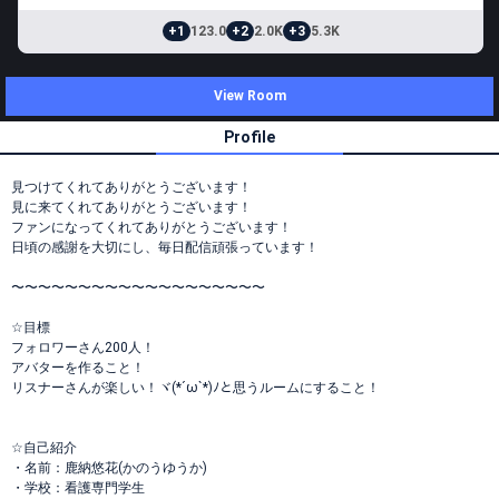
+1
123.0
+2
2.0K
+3
5.3K
View Room
Profile
見つけてくれてありがとうございます！
見に来てくれてありがとうございます！
ファンになってくれてありがとうございます！
日頃の感謝を大切にし、毎日配信頑張っています！
〜〜〜〜〜〜〜〜〜〜〜〜〜〜〜〜〜〜〜
☆目標
フォロワーさん200人！
アバターを作ること！
リスナーさんが楽しい！ヾ(*´ω`*)ﾉと思うルームにすること！
☆自己紹介
・名前：鹿納悠花(かのうゆうか)
・学校：看護専門学生