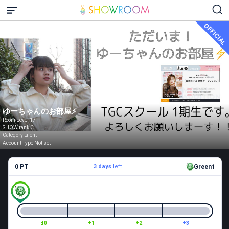
OFFICIAL
ゆーちゃんのお部屋⚡
Room Level 17
SHOW rank C
Category talent
Account Type Not set
0 PT
3 days
left
Green1
±0
+1
+2
+3