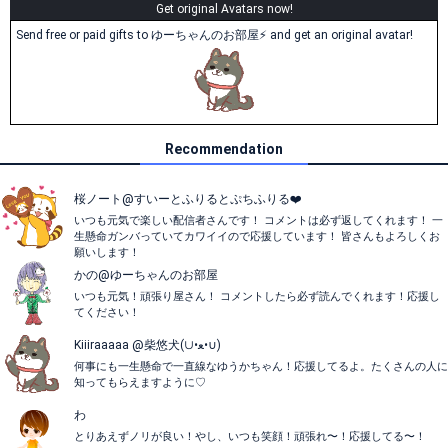
Get original Avatars now!
Send free or paid gifts to ゆーちゃんのお部屋⚡ and get an original avatar!
Recommendation
桜ノート@すいーとふりるとぷちふりる❤️
いつも元気で楽しい配信者さんです！ コメントは必ず返してくれます！ 一
生懸命ガンバっていてカワイイので応援しています！ 皆さんもよろしくお
願いします！
かの@ゆーちゃんのお部屋
いつも元気！頑張り屋さん！ コメントしたら必ず読んでくれます！応援し
てください！
Kiiiraaaaa @柴悠犬(∪•ﻌ•∪)
何事にも一生懸命で一直線なゆうかちゃん！応援してるよ。たくさんの人に
知ってもらえますように♡
わ
とりあえずノリが良い！やし、いつも笑顔！頑張れ〜！応援してる〜！