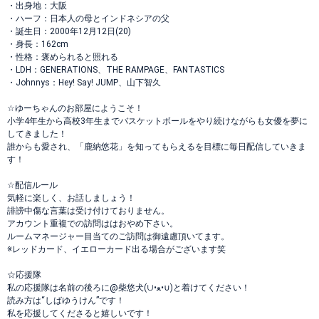
・出身地：大阪
・ハーフ：日本人の母とインドネシアの父
・誕生日：2000年12月12日(20)
・身長：162cm
・性格：褒められると照れる
・LDH：GENERATIONS、THE RAMPAGE、FANTASTICS
・Johnnys：Hey! Say! JUMP、山下智久
☆ゆーちゃんのお部屋にようこそ！
小学4年生から高校3年生までバスケットボールをやり続けながらも女優を夢に
してきました！
誰からも愛され、「鹿納悠花」を知ってもらえるを目標に毎日配信していきま
す！
☆配信ルール
気軽に楽しく、お話しましょう！
誹謗中傷な言葉は受け付けておりません。
アカウント重複での訪問ははおやめ下さい。
ルームマネージャー目当てのご訪問は御遠慮頂いてます。
※レッドカード、イエローカード出る場合がございます笑
☆応援隊
私の応援隊は名前の後ろに@柴悠犬(∪•ﻌ•∪)と着けてください！
読み方は“しばゆうけん”です！
私を応援してくださると嬉しいです！