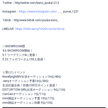
Twitter：http/twitter.com/kano_yuuka1212
Instagram：
https://www.instagram.com/
＿＿yumei_1221
Tiktok：http/www.tiktok.com/yuuka.kono_
LINELIVE:
https://linliv.ee/cy7OQVt/co/ot/sh/ce
☆SHOWROOM歴
4.6:SHOWROOM開始！
5.1:リーグランクBに更新！
5.22:フォロワーさん100人達成！
☆受けたイベント
NovelbrightMV出演オーディション16位/40位
Jerryオーディション予選16位/38位
生活応援企画！目標の50万ポイント達成！
DISTORTION GIRL出演オーディション 9位/13位
CanCanオーディション 7位/11位
mini雑誌オーディション予選 10位/17位
mini雑誌オーディション決勝 9位/15位