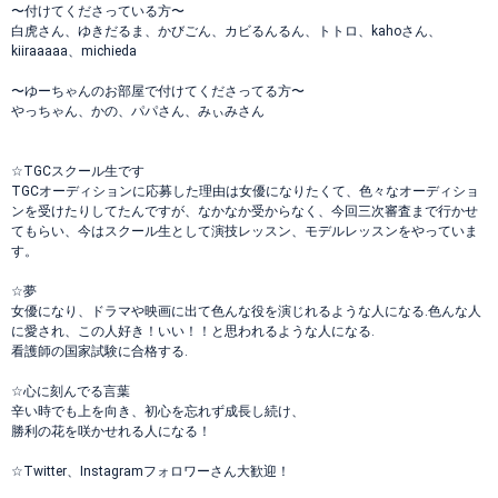
〜付けてくださっている方〜
白虎さん、ゆきだるま、かびごん、カビるんるん、トトロ、kahoさん、
kiiraaaaa、michieda
〜ゆーちゃんのお部屋で付けてくださってる方〜
やっちゃん、かの、パパさん、みぃみさん
☆TGCスクール生です
TGCオーディションに応募した理由は女優になりたくて、色々なオーディショ
ンを受けたりしてたんですが、なかなか受からなく、今回三次審査まで行かせ
てもらい、今はスクール生として演技レッスン、モデルレッスンをやっていま
す。
☆夢
女優になり、ドラマや映画に出て色んな役を演じれるような人になる.色んな人
に愛され、この人好き！いい！！と思われるような人になる.
看護師の国家試験に合格する.
☆心に刻んでる言葉
辛い時でも上を向き、初心を忘れず成長し続け、
勝利の花を咲かせれる人になる！
☆Twitter、Instagramフォロワーさん大歓迎！