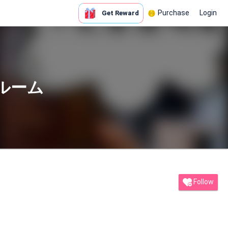
Purchase
Login
Get Reward
ルーム
Follow