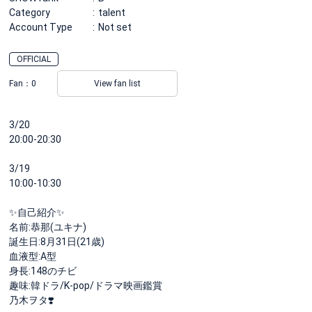
Category
talent
Account Type
Not set
OFFICIAL
Fan：
0
View fan list
3/20
20:00-20:30
3/19
10:00-10:30
✨自己紹介✨
名前:恭那(ユキナ)
誕生日:8月31日(21歳)
血液型:A型
身長:148のチビ
趣味:韓ドラ/K-pop/ドラマ映画鑑賞
乃木ヲタ❣️