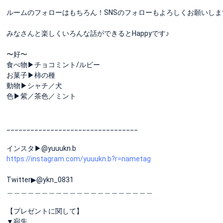
ルームのフォローはもちろん！SNSのフォローもよろしくお願いしま
みなさんと楽しくいろんな話ができるとHappyです♪
〜好〜
食べ物▶︎チョコミント/ルビー
お菓子▶︎柿の種
動物▶︎シャチ／犬
色▶︎紫／茶色／ミント
_________________________________
インスタ▶︎@yuuukn.b
https://instagram.com/yuuukn.b?r=nametag
Twitter▶︎@ykn_0831
＿＿＿＿＿＿＿＿＿＿＿＿＿＿＿＿＿＿＿＿＿
【プレゼントに関して】
▼宛先