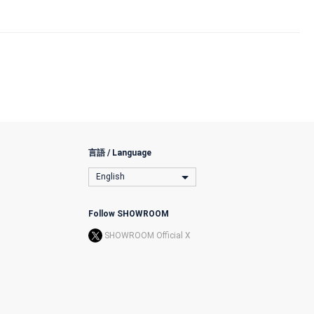
言語 / Language
English
Follow SHOWROOM
SHOWROOM Official X