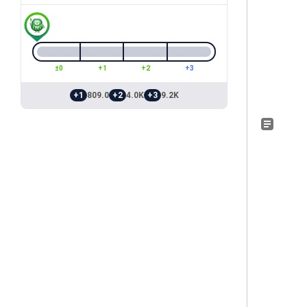
±0
+1
+2
+3
+1
809.0
+2
4.0K
+3
9.2K