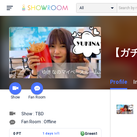
All
【ガ
Profile
I
Show
Fan Room
Show : TBD
Fan Room : Offline
0 PT
1 days
left
Green1