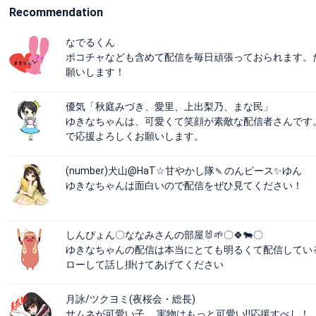
Recommendation
なでるくん
ポコチャなども含めて配信を毎日頑張っておられます。
願いします！
優気「秋庭みづき、愛里、上出梨乃、まな民」
ゆきなちゃんは、可愛くて笑顔が素敵な配信者さんです
で応援よろしくお願いします。
(number)犬山@HaT☆甘やかし隊🍡のんピース✨ゆん
ゆきなちゃんは面白いので配信をぜひ見てください！
しんぴょん〇ななみさんの部屋🐰🌱〇🍀🐄〇
ゆきなちゃんの配信は本当にとても明るくて配信してい
ローして話し掛けてあげてください
月詠/ツクヨミ(夜桜会・総長)
サムネが可愛い子。 実物はもっと可愛い‼応援すべし！