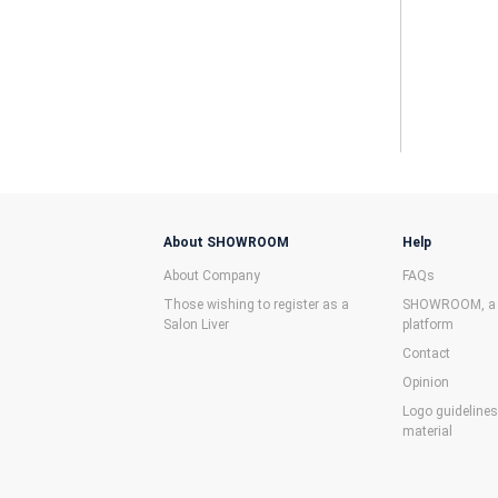
About SHOWROOM
Help
About Company
FAQs
Those wishing to register as a
SHOWROOM, a f
Salon Liver
platform
Contact
Opinion
Logo guideline
material