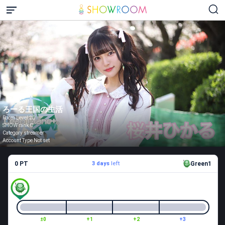
ろーる王国の生活
Room Level 20
SHOW rank C
Category streamer
Account Type Not set
0 PT
3 days
left
Green1
±0
+1
+2
+3