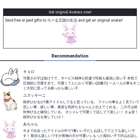
Get original Avatars now!
Send free or paid gifts to ろーる王国の生活 and get an original avatar!
Recommendation
キョロ
可愛さがずば抜けてて、サービス精神も旺盛で性格も最高に良い子 本気で
圧倒的に可愛すぎて、可愛くてとにかく可愛い(語彙力) 一人一人の事をすご
く大切に思ってる根っから優しい子
ユズッキーニ
桜井ひかるが1番アイドルしてると思っている。 ファンの事をよく見ていて
悲しい事、嬉しい事、素直な気持ちをちゃんと伝えてくれる。 この子は絶
対伸びると確信している。 オシャレで可愛くて話してて楽しい！ さぁ皆！
桜井ひかるを推していけ！
あちゃん
今まで出会ったアイドルの中で1番いい子だしお話しててとても楽しいで
す！ 配信も楽しいですが実物の方が可愛いしもっと面白い子で沢山お話し