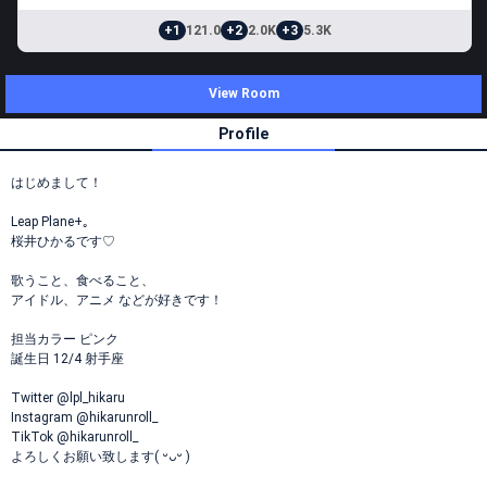
+1
121.0
+2
2.0K
+3
5.3K
View Room
Profile
はじめまして！
Leap Plane+｡
桜井ひかるです♡
歌うこと、食べること、
アイドル、アニメ などが好きです！
担当カラー ピンク
誕生日 12/4 射手座
Twitter @lpl_hikaru
Instagram @hikarunroll_
TikTok @hikarunroll_
よろしくお願い致します( ᵕᴗᵕ )