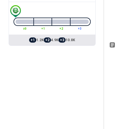
±0
+1
+2
+3
+1
1.2K
+2
4.9K
+3
10.8K