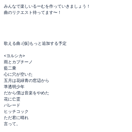
みんなで楽しいるーむを作っていきましょう！
曲のリクエスト待ってます〜！
歌える曲↓(仮)もっと追加する予定
<ヨルシカ>
雨とカプチーノ
藍二乗
心に穴が空いた
五月は花緑青の窓辺から
準透明少年
だから僕は音楽をやめた
花に亡霊
パレード
ヒッチコック
ただ君に晴れ
言って。