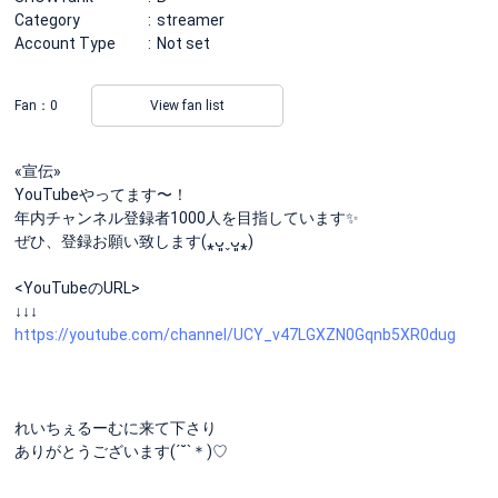
Category
streamer
Account Type
Not set
Fan：
0
View fan list
«宣伝»
YouTubeやってます〜！
年内チャンネル登録者1000人を目指しています✨
ぜひ、登録お願い致します(⁎ᴗ͈ˬᴗ͈⁎)
<YouTubeのURL>
↓↓↓
https://youtube.com/channel/UCY_v47LGXZN0Gqnb5XR0dug
れいちぇるーむに来て下さり
ありがとうございます(´˘`＊)♡