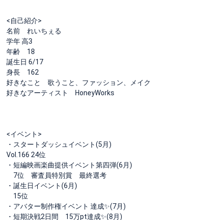
<自己紹介>
名前 れいちぇる
学年 高3
年齢 18
誕生日 6/17
身長 162
好きなこと 歌うこと、ファッション、メイク
好きなアーティスト HoneyWorks
<イベント>
・スタートダッシュイベント(5月)
Vol.166 24位
・短編映画楽曲提供イベント第四弾(6月)
7位 審査員特別賞 最終選考
・誕生日イベント(6月)
15位
・アバター制作権イベント 達成✨(7月)
・短期決戦2日間 15万pt達成✨(8月)