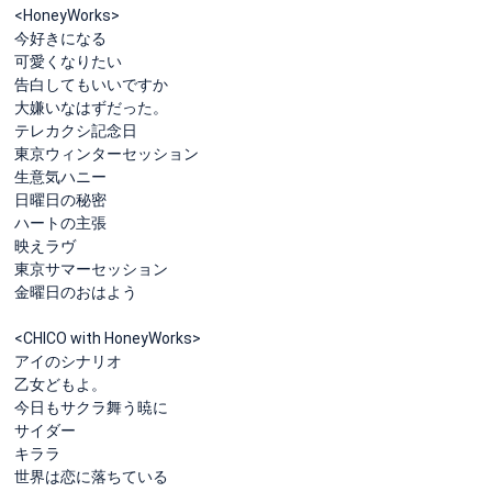
<HoneyWorks>
今好きになる
可愛くなりたい
告白してもいいですか
大嫌いなはずだった。
テレカクシ記念日
東京ウィンターセッション
生意気ハニー
日曜日の秘密
ハートの主張
映えラヴ
東京サマーセッション
金曜日のおはよう
<CHICO with HoneyWorks>
アイのシナリオ
乙女どもよ。
今日もサクラ舞う暁に
サイダー
キララ
世界は恋に落ちている