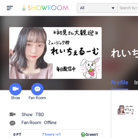
All
れい
Profile
I
Show
Fan Room
Show : TBD
Fan Room : Offline
0 PT
7 hours
left
Green1