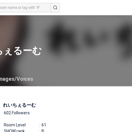
ちぇるーむ
mages/Voices
れいちぇるーむ
602 Followers
Room Level
61
SHOW rank
B