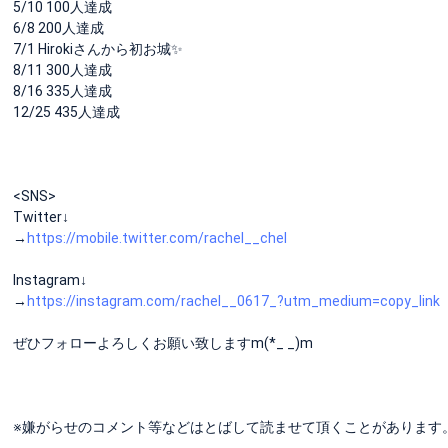
5/10 100人達成
6/8 200人達成
7/1 Hirokiさんから初お城✨
8/11 300人達成
8/16 335人達成
12/25 435人達成
<SNS>
Twitter↓
→
https://mobile.twitter.com/rachel__chel
Instagram↓
→
https://instagram.com/rachel__0617_?utm_medium=copy_link
ぜひフォローよろしくお願い致しますm(*_ _)m
※嫌がらせのコメント等などはとばして読ませて頂くことがあります