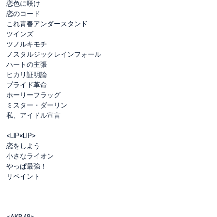
恋色に咲け
恋のコード
これ青春アンダースタンド
ツインズ
ツノルキモチ
ノスタルジックレインフォール
ハートの主張
ヒカリ証明論
プライド革命
ホーリーフラッグ
ミスター・ダーリン
私、アイドル宣言
<LIP×LIP>
恋をしよう
小さなライオン
やっぱ最強！
リペイント
<AKB48>