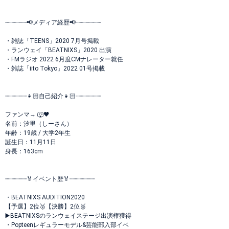
┈┈┈┈┈┈📢メディア経歴📢┈┈┈┈┈┈┈
・雑誌「TEENS」2020 7月号掲載
・ランウェイ「BEATNIXS」2020 出演
・FMラジオ 2022 6月度CMナレーター就任
・雑誌「iito Tokyo」2022 01号掲載
┈┈┈┈┈┈👧🏻自己紹介👧🏻┈┈┈┈┈┈┈
ファンマ→ 🐺🖤
‪名前：汐里（しーさん）
年齢：19歳 / 大学2年生
誕生日：11月11日
身長：163cm
┈┈┈┈┈┈🏅イベント歴🏅┈┈┈┈┈┈┈
・BEATNIXS AUDITION2020
【予選】2位🥈【決勝】2位🥈
▶️BEATNIXSのランウェイステージ出演権獲得
・Popteenレギュラーモデル&芸能部入部イベ