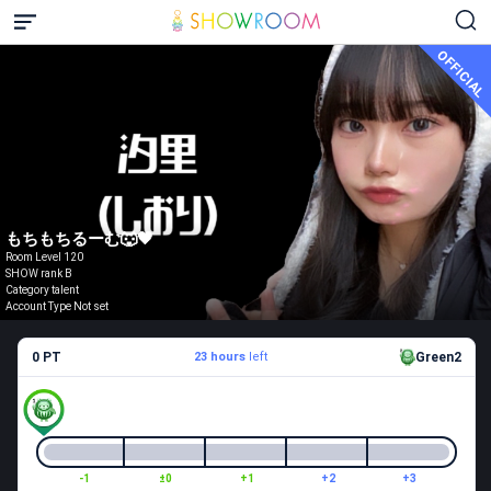
OFFICIAL
もちもちるーむ🐺🖤
Room Level 120
SHOW rank B
Category talent
Account Type Not set
0 PT
23 hours
left
Green2
-1
±0
+1
+2
+3