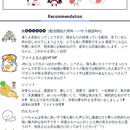
Recommendation
無🅑🅐🅢🅐🅡🅐［配信開始六周年・バサラ雑談Rm］
凄く人見知りってことですが、彼女なりの頑張っている配信、見ていると、
何か話しかけてしまうような、とても良い雰囲気ですよ☺️ 素直でこんなに
可愛い女の子、初見様にお勧めなので、是非とも応援お願いします。 しー
ちゃん、これからも宜しくね😊
ファイえるん@LVP MF
JKになって大人っぽさが増した、しーさん。落ち着いたトークでまったり
ルームです😊コスメの知識が豊富でメイク配信では配信中に大人度がアップ
⤴️⤴️ダンスや歌も得意なので特にイベント中は要注目👀あなたもしーさんワ
ールドにハマってみませんか？
シノット
汐里ちゃんは、真面目で、優しくて、清楚で、誠実で、一生懸命で、努力家
で、天真爛漫で、めっちゃ可愛いくて、可憐な美少女で、個性的な女の子で
す❣️ 皆んなで全力で応援して、汐里の夢を叶える手伝いをしましょう❣️
頑張れ汐里❣️ ファイト汐里❣️
のんちゃそ
しーちゃんは本当に良い子で落ち着いた声と少し謙虚だけど夢への気持ちが
強い魅力的な女の子です！ 何度かルームに行くと人柄の良さが分かると思
うので、初見さんも沢山遊びに行ってみてください(´˘`＊)