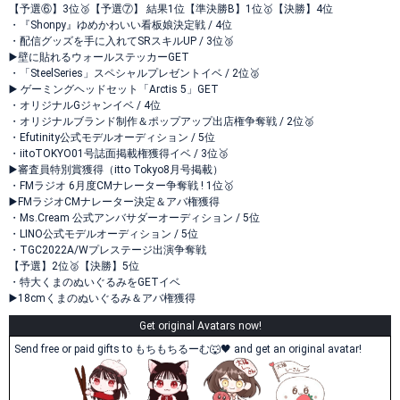
【予選⑥】3位🥉【予選⑦】 結果1位【準決勝B】1位🥇【決勝】4位
・『Shonpy』ゆめかわいい看板娘決定戦 / 4位
・配信グッズを手に入れてSRスキルUP / 3位🥉
▶️壁に貼れるウォールステッカーGET
・「SteelSeries」スペシャルプレゼントイベ / 2位🥈
▶️ ゲーミングヘッドセット「Arctis 5」GET
・オリジナルGジャンイベ / 4位
・オリジナルブランド制作＆ポップアップ出店権争奪戦 / 2位🥈
・Efutinity公式モデルオーディション / 5位
・iitoTOKYO01号誌面掲載権獲得イベ / 3位🥉
▶️審査員特別賞獲得（itto Tokyo8月号掲載）
・FMラジオ 6月度CMナレーター争奪戦 ! 1位🥇
▶️FMラジオCMナレーター決定＆アバ権獲得
・Ms.Cream 公式アンバサダーオーディション / 5位
・LINO公式モデルオーディション / 5位
・TGC2022A/Wプレステージ出演争奪戦
【予選】2位🥈【決勝】5位
・特大くまのぬいぐるみをGETイベ
▶️18cmくまのぬいぐるみ＆アバ権獲得
Get original Avatars now!
Send free or paid gifts to もちもちるーむ🐺🖤 and get an original avatar!