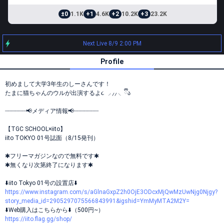
±0
1.1K
+1
4.6K
+2
10.2K
+3
23.2K
Next Live 8/9 2:00 PM
Profile
初めまして大学3年生のしーさんです！
たまに猫ちゃんのウルが出演するよ૮ ◞ ⸝⸝ ◟ ྀིა
┈┈┈┈┈┈📢メディア情報📢┈┈┈┈┈┈┈
【TGC SCHOOL×iito】
iito TOKYO 01号誌面（8/15発刊）
✱フリーマガジンなので無料です✱
✱無くなり次第終了になります✱
⬇️iito Tokyo 01号の設置店⬇️
https://www.instagram.com/s/aGlnaGxpZ2h0OjE3ODcxMjQwMzUwNjg0Njgy?
story_media_id=2905297075566843991&igshid=YmMyMTA2M2Y=
⬇️Web購入はこちらから⬇️（500円~）
https://iito.flag.gg/shop/