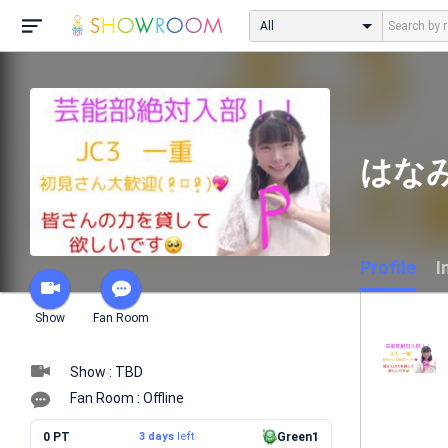
All
はな
Profile
I
Show
Fan Room
Show : TBD
Fan Room : Offline
0 PT
3 days
left
Green1