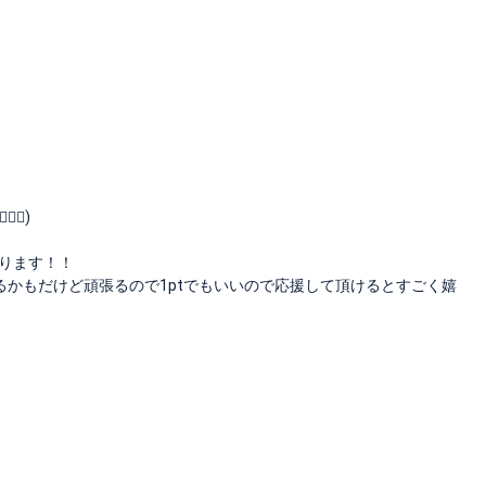
⃙⃘)
張ります！！
かもだけど頑張るので1ptでもいいので応援して頂けるとすごく嬉