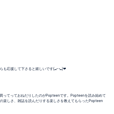
援して下さると嬉しいです(⑉• •⑉)❤︎
ってっておねだりしたのがPopteenです。Popteenを読み始めて
楽しさ、雑誌を読んだりする楽しさを教えてもらったPopteen