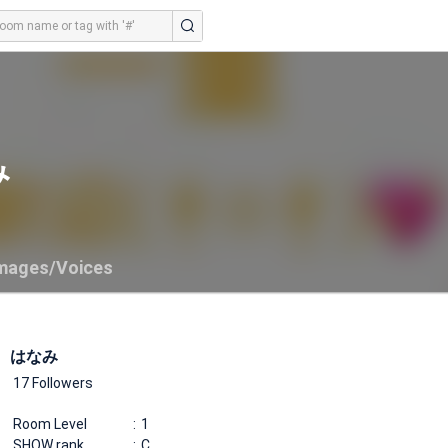
み
mages/Voices
はなみ
17 Followers
Room Level
1
SHOW rank
C