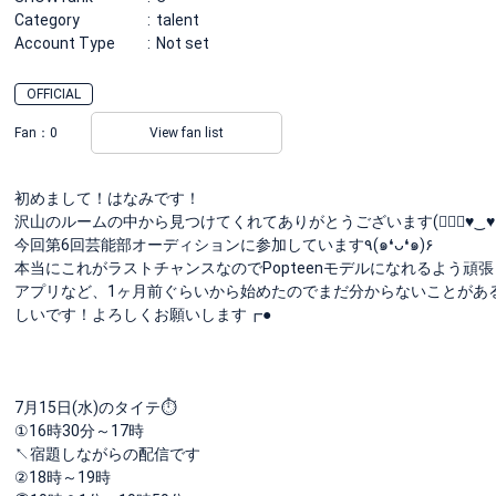
Category
talent
Account Type
Not set
OFFICIAL
Fan：
0
View fan list
初めまして！はなみです！
沢山のルームの中から見つけてくれてありがとうございます(๑⃙⃘♥‿♥๑
今回第6回芸能部オーディションに参加しています٩(๑❛ᴗ❛๑)۶
本当にこれがラストチャンスなのでPopteenモデルになれるよう頑
アプリなど、1ヶ月前ぐらいから始めたのでまだ分からないことがある
しいです！よろしくお願いします┏●
7月15日(水)のタイテ⏱
①16時30分～17時
↖宿題しながらの配信です
②18時～19時