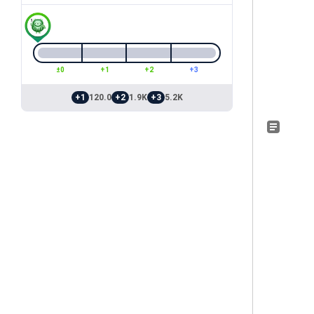
±0
+1
+2
+3
+1
120.0
+2
1.9K
+3
5.2K