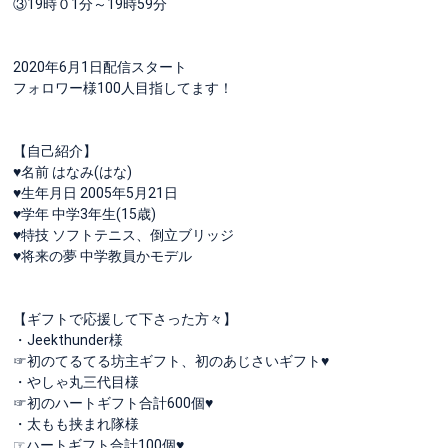
③19時０1分～19時59分
2020年6月1日配信スタート
フォロワー様100人目指してます！
【自己紹介】
♥名前 はなみ(はな)
♥生年月日 2005年5月21日
♥学年 中学3年生(15歳)
♥特技 ソフトテニス、倒立ブリッジ
♥将来の夢 中学教員かモデル
【ギフトで応援して下さった方々】
・Jeekthunder様
☞初のてるてる坊主ギフト、初のあじさいギフト♥
・やしゃ丸三代目様
☞初のハートギフト合計600個♥
・太もも挟まれ隊様
☞ハートギフト合計100個♥