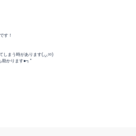
です！
まう時があります(◞‸◟ㆀ)
かります●┓''