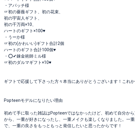
・アパッチ様
☞初の薔薇ギフト、初の花束、
初の宇宙人ギフト、
初の千万両×10、
ハートのギフト×100♥
・うーか様
☞初の(かわいい)ギフト合計2個
ハートのギフト合計100個♥
・⭕✔錬金術師ミル様
☞初のダルマギフト×10♥
ギフトで応援して下さった方々本当にありがとうございます！これからも応
Popteenモデルになりたい理由
初めて手に取った雑誌はPopteenではなかったけど、初めて自分から買
から、一重が好きになったし、一重メイクも楽しくなりました。一重の
で、一重の良さをもっともっと発信したいと思ったからです！