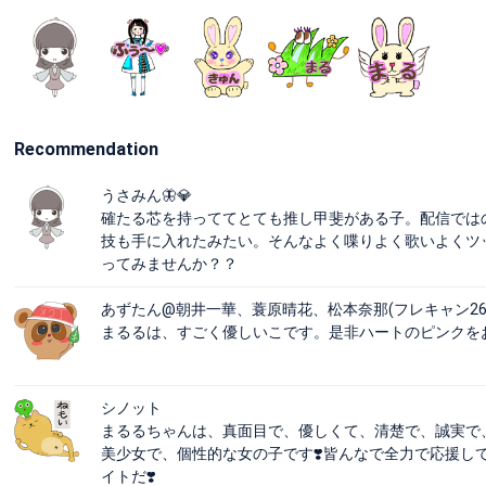
Recommendation
うさみん🦋💎
確たる芯を持っててとても推し甲斐がある子。配信では
技も手に入れたみたい。そんなよく喋りよく歌いよくツ
ってみませんか？？
あずたん@朝井一華、蓑原晴花、松本奈那(フレキャン26
まるるは、すごく優しいこです。是非ハートのピンクを
シノット
まるるちゃんは、真面目で、優しくて、清楚で、誠実で
美少女で、個性的な女の子です❣️皆んなで全力で応援して
イトだ❣️