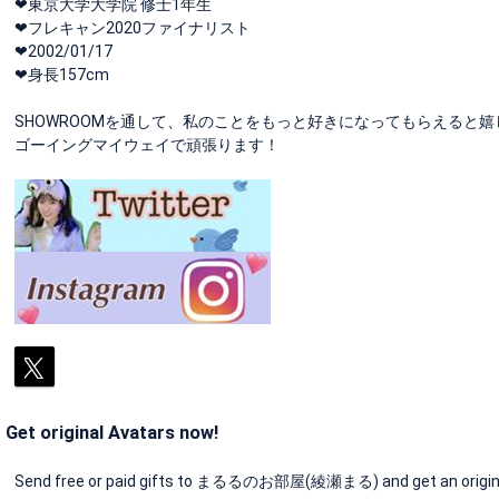
‪‪❤︎‬東京大学大学院 修士1年生
‪‪❤︎‬フレキャン2020ファイナリスト
❤︎2002/01/17
❤︎身長157cm
SHOWROOMを通して、私のことをもっと好きになってもらえると
ゴーイングマイウェイで頑張ります！
Get original Avatars now!
Send free or paid gifts to まるるのお部屋(綾瀬まる) and get an origina