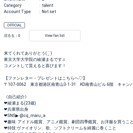
Category
talent
Account Type
Not set
OFFICIAL
沼るる：
0
View fan list
来てくれてありがとう( ¨̮ )
東京大学大学院の綾瀬まるです♫
コメントして貰えると喜びます！
【ファンレター・プレゼントはこちらへ♡】
〒107-0062 東京都港区南青山3-1-31 KD南青山ビル 6階 キ
《自己紹介》
❤︎綾瀬まる(23歳)
❤︎兵庫県出身
‪‪❤︎‬SNS▶︎ @cq_maru_a
‪‪❤︎‬趣味: アイドル鑑賞、アニメ鑑賞、劇団四季鑑賞、お洋服を買うこ
❤︎特技:ヴァイオリン、歌、ソフトクリームを綺麗に巻くこと