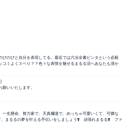
のびのびと自分を表現してる。最近では六法全書ビンタという必殺
ッコミよくスベり？？色々な表情を魅せるまるる沼へあなたも浸か
)
お願いいたします。
、一生懸命、努力家で、天真爛漫で、めっちゃ可愛いくて、可憐な
、まるるの夢を叶える手伝いをしましょう❣️ 頑張れまるる❣️ ファ