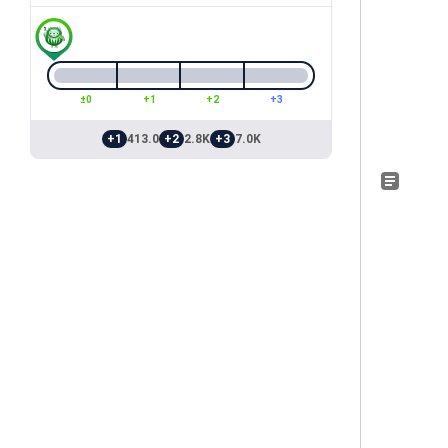
±0
+1
+2
+3
+1
413.0
+2
2.8K
+3
7.0K