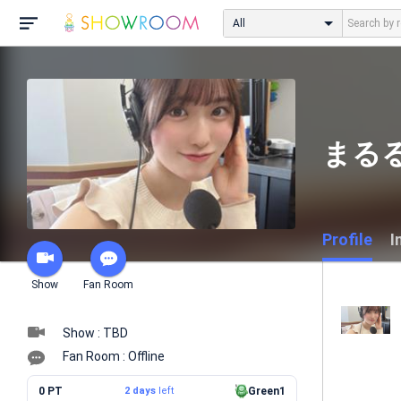
All
まるる
Profile
I
Show
Fan Room
Show : TBD
Fan Room : Offline
0 PT
2 days
left
Green1