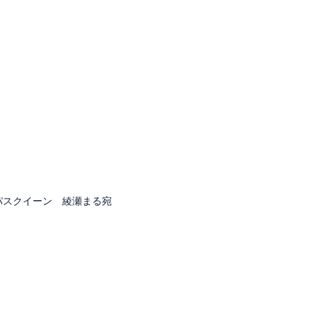
ャンパスクイーン 綾瀬まる宛
と