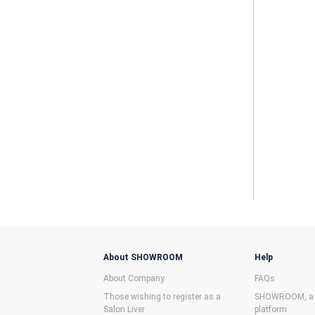
About SHOWROOM
Help
About Company
FAQs
Those wishing to register as a
SHOWROOM, a f
Salon Liver
platform