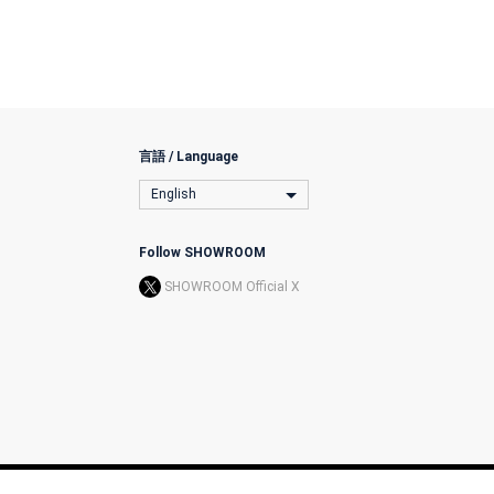
言語 / Language
English
Follow SHOWROOM
SHOWROOM Official X
l Transactions
License
The Terms
Privacy Policy