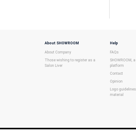
About SHOWROOM
Help
About Company
FAQs
Those wishing to register as a
SHOWROOM, a f
Salon Liver
platform
Contact
Opinion
Logo guideline
material
©SHOWROOM Inc.