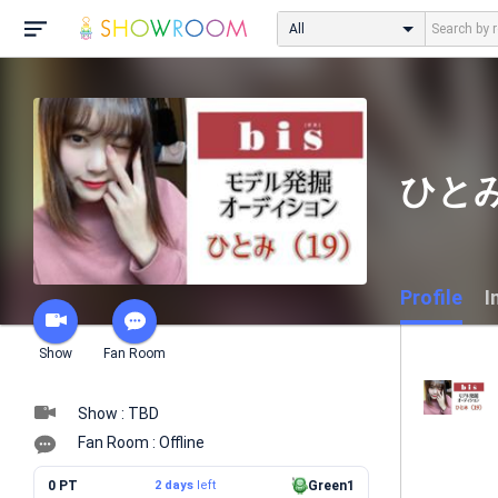
All
ひとみ
Profile
I
Show
Fan Room
Show : TBD
Fan Room : Offline
0 PT
2 days
left
Green1