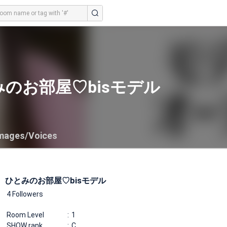
のお部屋♡bisモデル
mages/Voices
ひとみのお部屋♡bisモデル
4 Followers
Room Level
1
SHOW rank
C