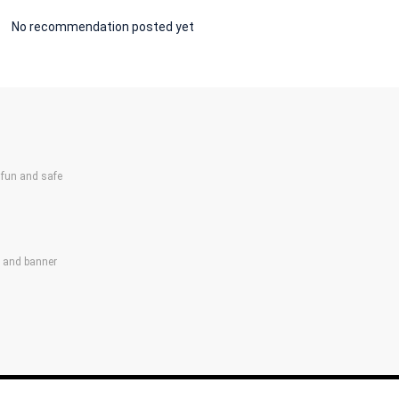
No recommendation posted yet
un and safe
s and banner
Act on Specified Commercia