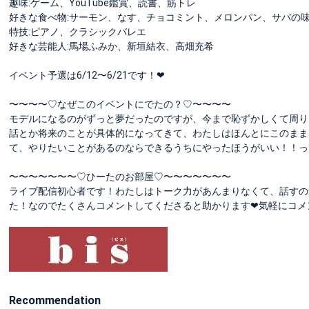
趣味:ゲーム、YouTube鑑賞、読書、筋トレ
好きな食べ物:サーモン、なす、チョコミント、メロンパン、サバの
特技:ピアノ、クラシックバレエ
好きな芸能人:馬場ふみか、新垣結衣、高畑充希
イベント予選は6/12〜6/21です！❤︎
〜〜〜〜♡なぜこのイベントにでたの？♡〜〜〜〜
モデルになるのがずっと夢だったのですが、今まで恥ずかしくて周り
話とか将来のことが具体的になってきて、わたしはほんとにこのまま
て、やりたいことがあるのならできるうちにやったほうがいい！！っ
〜〜〜〜〜〜〜♡ひーたのお部屋♡〜〜〜〜〜〜〜
ライブ配信初心者です！わたしはトーク力があんまりなくて、話すの
た！なのでたくさんコメントしてくださると助かります❤︎気軽にコ
Recommendation