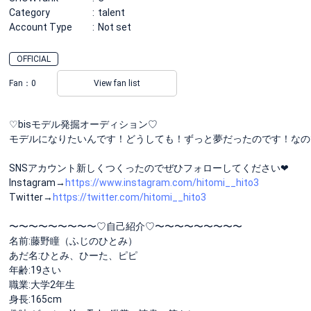
Category
talent
Account Type
Not set
OFFICIAL
Fan：
0
View fan list
♡bisモデル発掘オーディション♡
モデルになりたいんです！どうしても！ずっと夢だったのです！なの
SNSアカウント新しくつくったのでぜひフォローしてください❤︎
Instagram→
https://www.instagram.com/hitomi__hito3
Twitter→
https://twitter.com/hitomi__hito3
〜〜〜〜〜〜〜〜〜♡自己紹介♡〜〜〜〜〜〜〜〜〜
名前:藤野瞳（ふじのひとみ）
あだ名:ひとみ、ひーた、ピピ
年齢:19さい
職業:大学2年生
身長:165cm