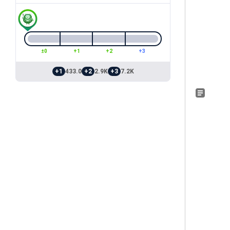
±0
+1
+2
+3
+1
433.0
+2
2.9K
+3
7.2K