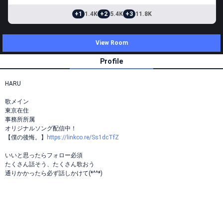
+1
1.4K
+2
5.4K
+3
11.8K
View Room
Profile
HARU
歌メイン
東京在住
事務所所属
オリジナルソング配信中！
【僕の後悔。】
https://linkco.re/Ss1dcTfZ
いいと思ったらフォロー必須
たくさん話そう、たくさん歌おう
通りかかったら必ず話しかけて(*^^*)