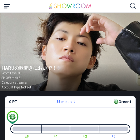
HARUの歌聞きにおいで！！
Room Level 93
SHOW rank B
Category streamer
Account Type Not set
0 PT
35 min.
left
Green1
±0
+1
+2
+3