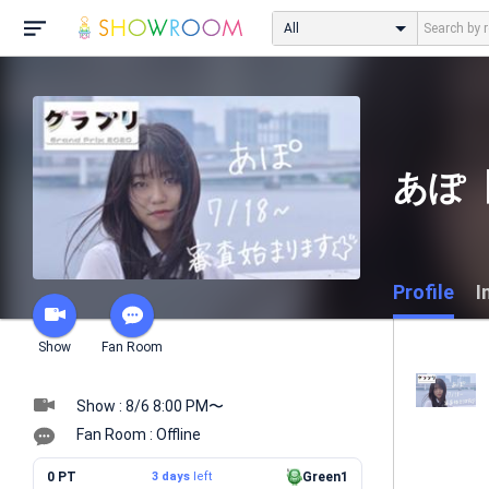
All
あぽ
Profile
I
Show
Fan Room
Show : 8/6 8:00 PM〜
Fan Room : Offline
0 PT
3 days
left
Green1