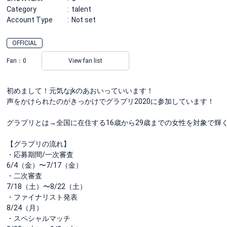
Category
talent
Account Type
Not set
OFFICIAL
Fan：
0
View fan list
初めまして！元気なjkのあおいっていいます！
声をかけられたのがきっかけでグラプリ2020に参加しています！
グラプリとは→全国に在住する16歳から29歳までの女性を対象で輝
【グラプリの流れ】
・応募期間/一次審査
6/4（金）〜7/17（金）
・二次審査
7/18（土）〜8/22（土）
・ファイナリスト発表
8/24（月）
・スペシャルマッチ