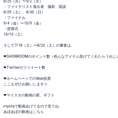
8/25（火）〜9/2（火）
・ファイナリスト進出者 撮影、面談
8/29（土）、8/30（日）
・ファイナル
9/4（金）〜10/9（金）
・授賞式
10/10（土）
そして7/18（土）〜8/22（土）の審査は、
❤︎SHOWROOMのポイント数（色んなアイテム投げてくれたらうれ
❤︎Twitterのリツイート数
❤︎ホームページでのWeb投票
ここもぜひお願いします☆
❤︎マイスタの動画の星、ギフト
mystaで動画あげてるので見てね
あぽあぽの動画はこちら