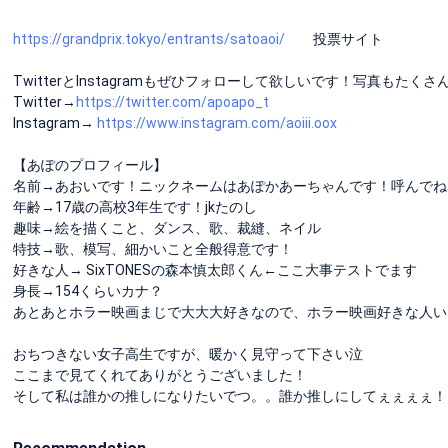
https://grandprix.tokyo/entrants/satoaoi/
投票サイト
TwitterとInstagramもぜひフォローして欲しいです！写真もたく
Twitter→
https://twitter.com/apoapo_t
Instagram→
https://www.instagram.com/aoiii.oox
【あぽのプロフィール】
名前→あおいです！ニックネームはあぽかあーちゃんです！呼んでね
年齢→17歳の高校3年生です！jkたのし
趣味→絵を描くこと、ダンス、歌、裁縫、ネイル
特技→歌、模写、細かいこと全般得意です！
好きな人→ SixTONESの森本慎太郎くん←ここ大事テストでます
身長→154くらいカナ？
あとあとホラー映画まじで大大大好きなので、ホラー映画好きな人い
おちつきない女子高生ですが、暖かく見守って下さい泣
ここまで見てくれてありがとうございました！
そして私は誰かの推しになりたいでつ。。誰か推しにしてぇぇぇぇ！