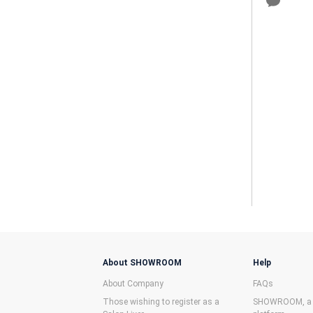
About SHOWROOM
Help
About Company
FAQs
Those wishing to register as a
SHOWROOM, a f