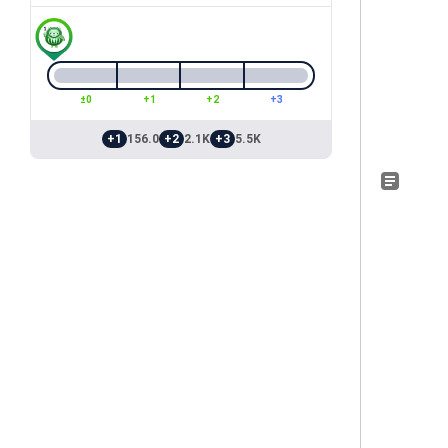
±0
+1
+2
+3
+1
156.0
+2
2.1K
+3
5.5K