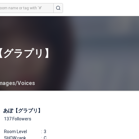
【グラプリ】
mages/Voices
あぽ【グラプリ】
137 Followers
Room Level
3
SHOW rank
C