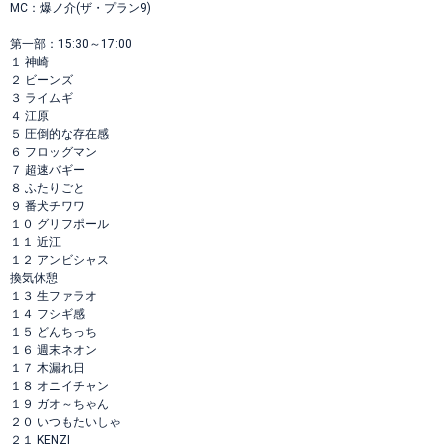
MC：爆ノ介(ザ・プラン9)
第一部：15:30～17:00
１ 神崎
２ ビーンズ
３ ライムギ
４ 江原
５ 圧倒的な存在感
６ フロッグマン
７ 超速バギー
８ ふたりごと
９ 番犬チワワ
１０ グリフポール
１１ 近江
１２ アンビシャス
換気休憩
１３ 生ファラオ
１４ フシギ感
１５ どんちっち
１６ 週末ネオン
１７ 木漏れ日
１８ オニイチャン
１９ ガオ～ちゃん
２０ いつもたいしゃ
２１ KENZI