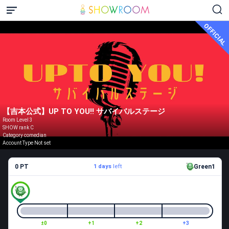
OFFICIAL
【吉本公式】UP TO YOU!! サバイバルステージ
Room Level 3
SHOW rank C
Category comedian
Account Type Not set
0 PT
1 days
left
Green1
±0
+1
+2
+3