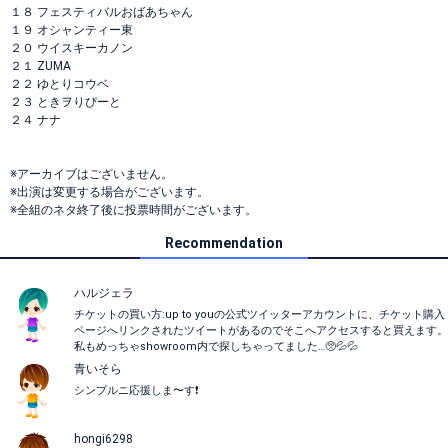
１８ フェスティバルおばあちゃん
１９ オシャンティー東
２０ ウイスキーカノン
２１ ZUMA
２２ ゆとりコウベ
２３ ときヲりぴーと
２４ ナナ
※アーカイブはございません。
※出演は変更する場合がございます。
※全組のネタ終了後に投票時間がございます。
Recommendation
ハルジェラ
チケットの買い方:up to youの公式ツイッターアカウントに、チケット購入
ページへリンクされたツイートがあるのでそこへアクセスすると買えます。
私もめっちゃshowroom内で探しちゃってました…🥺💦💦
青いそら
シンプルニ応援しま〜す❗️
hongi6298