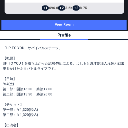
+1
696.0
+2
3.6K
+3
8.7K
View Room
Profile
「UP TO YOU！サバイバルステージ」
【概要】
UP TO YOU！を勝ち上がった総勢49組による、よしもと漫才劇場入れ替え戦出
場をかけたネタバトルライブです。
【日時】
9/4(土)
第一部：開演15:30 終演17:00
第二部：開演18:30 終演20:00
【チケット】
第一部：￥1,320(税込)
第二部：￥1,320(税込)
【出演者】