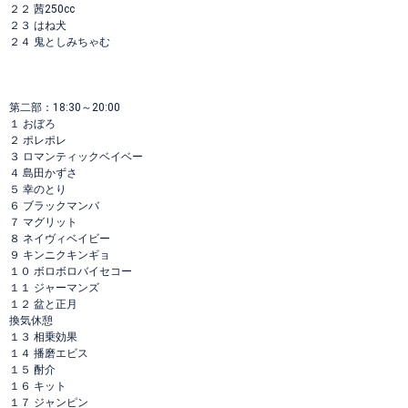
２２ 茜250cc
２３ はね犬
２４ 鬼としみちゃむ
第二部：18:30～20:00
１ おぼろ
２ ポレポレ
３ ロマンティックベイベー
４ 島田かずさ
５ 幸のとり
６ ブラックマンバ
７ マグリット
８ ネイヴィベイビー
９ キンニクキンギョ
１０ ボロボロバイセコー
１１ ジャーマンズ
１２ 盆と正月
換気休憩
１３ 相乗効果
１４ 播磨エビス
１５ 酎介
１６ キット
１７ ジャンピン